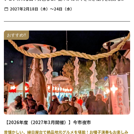
温泉利用時間／10:00～19:00（最終受付18:00）
ら、一足早い春を楽しみませんか？
料金／大人1,200円 子供(小学生)600円（そり遊び代・水の郷の温
2027年2月18日（木）～24日（水）
泉入浴料を含む）
牡丹は昔から、数ある花の中でもその見事な大輪の咲き様から「花
王」とも呼ばれ、日光東照宮や家光廟大猷院の彫刻などにも数多く
そり滑りや雪遊びなど雪国ならではの遊びが楽しめます。売店では
用いられています。
おすすめ!!
温かい軽食や飲み物を販売しています。
本来5月期に咲く牡丹を特殊栽培で咲かせ、冬季に鑑賞いただける
遊び疲れたら湯西川水の郷内で温泉に浸かり身も心も温まってくだ
花の祭典を開催します。
さい。
大輪の牡丹の端正な佇まいと、日本庭園風に装飾を施した室内会場
で、趣ある和の雰囲気をゆっくりとご堪能ください。
【2026年度（2027年3月開催）】今市夜市
昔懐かしい、縁日屋台で絶品地元グルメを堪能！お囃子演奏もお楽しみ