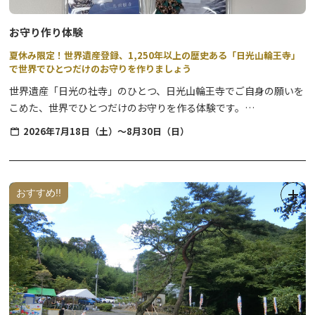
This tour will show you the highlights of Nikko's shrines and
temples in one hour.
お守り作り体験
Local guides who know Nikko well will guide you with all their
夏休み限定！世界遺産登録、1,250年以上の歴史ある「日光山輪王寺」
hearts. We look forward to seeing you in Nikko!
で世界でひとつだけのお守りを作りましょう
世界遺産「日光の社寺」のひとつ、日光山輪王寺でご自身の願いを
*The tour DOES NOT INCLUDE visits to the inside of temples
こめた、世界でひとつだけのお守りを作る体験です。
and shrines.
お願いごとはもちろん、お守りのパッケージや紐までを自分好みに
2026年7月18日（土）～8月30日（日）
選んで作ります。
Cooperating Guide Associations: NSGG, TVIGA, USGG, TOTAK
体験の開始時間は1日3回。
好きな時間を選んで、開始時間の5分前までに会場にお越しくださ
おすすめ!!
い。
[Details]
Tour operations vary depending on the date.
夏休み限定で、期間中毎日開催します。
Please check the details for the date you plan to participate.
三佛堂も案内付で拝観いただけます。歴史解説など、なるほど！と
学びも多い体験です。
Dates:
1) Tuesday, Thursday, and Saturday in April, May, June, October,