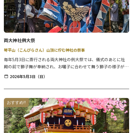
両大神社例大祭
琴平山（こんぴらさん）山頂に佇む神社の祭事
毎年5月3日に斎行される両大神社の例大祭では、儀式のあとに社
殿の前で獅子舞が奉納され、お囃子に合わせて舞う獅子の様子が見
どころです。
2026年5月3日（日）
標高約460mほどの琴平山は、神社まで続く階段を上っていく参道
と、車で山頂まで行ける道があり、山頂には無料駐車場と公衆トイ
レが完備されていますので、安心してハイキングや散策が楽しめる
穴場スポットにもなっています。
おすすめ!!