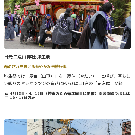
日光二荒山神社 弥生祭
春の訪れを告げる華やかな伝統行事
弥生祭では「屋台（山車）」を「家体（やたい）」と呼び、春らし
い彩りのヤシオツツジの造花に彩られた11台の「花家体」が繰り
出し、華やかに日光に春の訪れを告げます。
4月13日 - 4月17日（神事のため毎年同日に開催）※家体繰り出しは
16・17日のみ
4月17日の本祭りでは日光二荒山神社境内に全町の花家体が集合。
参道石段に板を敷き詰め、大勢で力を合わせて家体を引き一気に駆
け上がる光景は見所の一つ。観光客も引かせてもらえる家体もあり
ます。
弥生祭は1200年の歴史を誇りる由緒ある祭りです。格式どおりに