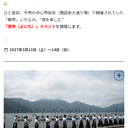
に
ひと昔前、今市の中心市街地（商店街大通り等）で開催されていた
「朝市」にちなみ、”夜を楽しむ”
「夜市（よいち）」イベント
を開催します。
「尊徳先生（さん）」と呼ばれ今でも親しまれている今市が誇る偉
2027年3月13日（土）～14日（日）
人、二宮尊徳翁を祀る「報徳二宮神社」が会場です。
歴史ある神社の境内が提灯などの温かな灯りで照らされ、レトロ感
満載！
地元町内お囃子団体による演奏とともに、地元ならではの特産品や
絶品グルメを心ゆくまでお楽しみください。
【”今市（いまいち）”の名前の由来と『食』について】
日光市にある今市エリアは、四街道が交わることで人と同時に、
『食』や『物』が集まった場所です。
そんな当エリアでは、毎週のように「朝市」や「六斎市」と呼ばれ