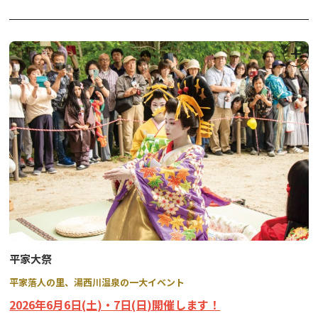
施設によってはご宿泊のお部屋から花火を楽しめます。
どうぞ鬼怒川温泉の花火をごゆっくりお楽しみください。
例年7月上旬から中旬になると、大神輿が神社の大鳥居前に安置さ
れます。（変更される場合があります）
※打上場所により、ご覧になれる施設が異なります。
期間中は、仮安置した大神輿を見学することができ、祭のメイン行
ご予約の際に、宿泊施設にお問合せ下さい。
事は「大神輿渡御」です。
木造でできた神輿が町内をねり歩き、夏の暑さに負けない迫力の雰
囲気を体験できます。
※祭事内容については変更となる場合がありますので、必ずお問合
せのうえお出かけください。
平家大祭
平家落人の里、湯西川温泉の一大イベント
2026年6月6日(土)・7日(日)開催します！