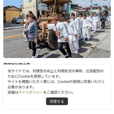
行事を進める中で、ひとつまちがうと町内単位の 「ごた＝トラブ
ル」になることから「ごた祭り」とも呼ばれています。
4月16日には宵まつりが執り行われます。この日は旧日光市役所記
念公園前広場に各町内の花家体が集合したのちに西・東町全町家体
パレードがあり、その後、神橋にて式典および登橋神事（手打式）
が行われます。
宵まつり後の夜には各家体に灯りがともり、各町へ戻っていきま
す。
【開催期間】
瀧尾神社例大祭
毎年 4月13日～4月17日
当サイトでは、利便性の向上と利用状況の解析、広告配信の
桜スポットとしてもおすすめ！今市を代表する春祭り
ためにCookieを使用しています。
【交通規制について】
毎年持ち回りされる当番町の指揮のもと、神社入口に立てられた力
サイトを閲覧いただく際には、Cookieの使用に同意いただく
※注意
必要があります。
強い書が見事な「山岡鉄舟」書の巨大のぼり旗の下から、その年の
日時：4月16日 13:30～16:00 区間：国道119号 日光橋～御幸
詳細は
サイトポリシー
をご確認ください。
当番町の彫刻屋台または花屋台（各町内でそれぞれの屋台を所有）
2026年4月11日（土）
町交差点
が町内を巡ります。
同意する
日時：4月17日 18：30～20：30 区間：国道119号 日光橋～御
また、かつての公家の装束を着た氏子や稚児たちが町内をねり歩き
幸町交差点
ます。