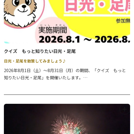
How to Join:
割引参加※ 1名様 1,300円
We don't take reservations, so please come to the reception
※鬼怒川温泉魚のつかみどりin小原沢実行委員会が発行
desk on the day if you'd like to join a tour!
した割引券を持参した方、
Reservations are not available for this tour. Tours depart as
及び鬼怒川温泉旅館組合の旅館・ホテルにお泊りの方
soon as participants have gathered, so arriving around 10:00
は割引となります。
will usually allow you to join the first tour without waiting.
お子様の付き添い等で入場される方 施設利用料 1名様
200円(魚のつかみどりには参加せず会場内へ入場する方)
クイズ もっと知りたい日光・足尾
Notes:
※つかみ取りを行わない子供(小学生以下) 入場無料
Participation in the tour is free of charge. However, for the
日光・足尾を散策してみましょう♪
※ご参加の方には「焼き魚引換券」を１枚お渡しいたしま
Winter Tour, a bus fare of 220 yen between the station and
2026年8月1日（土）～8月31日（月）の期間、「クイズ もっと
す。魚のつかみどり体験後、焼いた魚(１匹)と交換いたします。
Shinkyo is required.
知りたい日光・足尾」を開催いたします。
※10名様以上のご利用はお問い合わせください。鬼怒
Donations are welcome from guests who wish to support the
条件（※1）を達成した方には、ノベルティをプレゼントいたしま
川・川治温泉旅館協同組合(平日のみ)0288-77-1039
continuation of the tour.
す。ぜひ足尾を散策しながらチャレンジしてください♪
※1 回答用紙内「参加方法」を参照
◆注意事項：・魚はキャッチ&リリースです。捕獲後は指定の場所
【開催期間および引換期間】
へ放流してください。
令和8年8月1日（土）～令和8年8月31日（月）
・天候や河川の状況等により閉鎖・または中止になる
場合がございます。