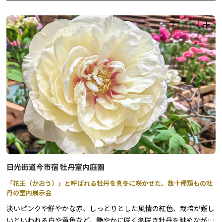
※ナイトチケットはございません
雪化粧した茅葺き屋根の古民家が点在する園内で「ミニかまくら」
や「大型かまくら」が鑑賞できます。
夜はかまくらに灯りがともされます。
※大型かまくらの中には入れません。
竹灯りのライトアップ「平家あかり」を同時開催！
かまくらと竹の灯りのきらびやかなコラボレーションをお楽しみく
ださい。
日光街道今市宿 牡丹室内庭園
◆湯西川水の郷スノーパーク（有料）…水曜日休み
「花王（かおう）」と呼ばれる牡丹を真冬に咲かせた、数十種類もの牡
開催期間／2026年1月31日（土）～3月1日（日）※2/11(水祝)は営
丹の室内展示会
業、2/12(木)はお休み
淡いピンクや鮮やかな赤、しっとりとした風情の紅色、栽培が難し
営業時間／10:00～15:00（最終受付14:00）
いといわれる白や黄色など、艶やかに咲く冬咲き牡丹を眺めなが