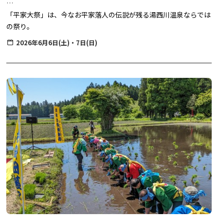
「平家大祭」は、今なお平家落人の伝説が残る湯西川温泉ならでは
の祭り。
琵琶演奏や雅楽など、平家に関する催しが繰り広げられ、いにしえ
2026年6月6日(土)・7日(日)
の栄華がよみがえります。
【日程】
６月６日（土） 前夜祭
20:15 壱太郎 太鼓演奏 （湯西川地区センター）
20:30 上臈（じょうろう）道中（湯西川温泉街）
６月７日（日） 平家大祭
10:00 赤間神宮神事（平家の里）
大祭の宴 （平家の里・伝習館）
10:45 赤間神宮 蘭陵王の舞
11:00 平 桜子 薩摩琵琶演奏①
11:30 Ren ケーナ演奏①
12:00 おさるランド＆アニタウン 伝統芸能猿まわし