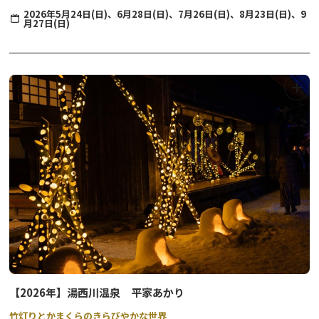
出店店舗は日程により異なります。詳しくは
奥日光ゲストハウス
2026年5月24日(日)、6月28日(日)、7月26日(日)、8月23日(日)、9
月27日(日)
JUNのInstagramで発信
いたします。
また、
日光パークボランティアによる、自然体験（参加無料）も同
時開催
いたします。
詳細は、添付のチラシをご覧ください！
開催日：
2026年5月24日(日)、6月28日(日)、7月26日(日)、8月23日(日)、9
月27日(日)
時間：
10：00～16：00
会場：
日光湯元レストハウス前広場
【2026年】湯西川温泉 平家あかり
主催：奥日光湯元温泉旅館協同組合
竹灯りとかまくらのきらびやかな世界