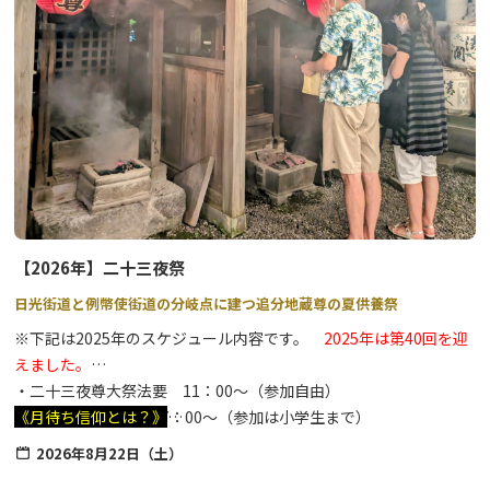
【2026年】二十三夜祭
日光街道と例幣使街道の分岐点に建つ追分地蔵尊の夏供養祭
※下記は2025年のスケジュール内容です。
2025年は第40回を迎
えました。
・二十三夜尊大祭法要 11：00～（参加自由）
・子どもがらまき 17：00～（参加は小学生まで）
《月待ち信仰とは？》
・バンド演奏 17：30～
特定の月齢の月の出を待ち、その月を拝む信仰のこと。二十三夜月
2026年8月22日（土）
・ビンゴゲーム 19：15 ～（参加には参加券（1枚100円、おひと
を拝する理由は定かではありませんが、満月と新月の中間にあたる