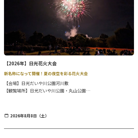
【参加費用】
・会場は自然の河川を利用しています。
無料 ※入館料別途
濡れても良い服装(水着)・履物(ウォーターシューズ
等)でお越しください。
【台紙配布】
・網などの捕獲用具の使用、魚のお持ち帰りは禁止と
mekke日光郷土センター、足尾案内所、日光市営バス（足尾線）
させていただきます。
車内、
※犬などペットはお断りさせていただきます。何卒、ご
東武日光駅、JR日光駅構内観光案内所、
足尾環境学習センター
、
理解をよろしくお願いいたします。
わたらせ渓谷鐡道
駅構内 など
【2026年】日光花火大会
▶川治温泉（男鹿川）でも開催！
新名称になって開催！夏の夜空を彩る花火大会
☆★足尾町納涼祭 開催情報★☆
令和8年8月13日に、足尾町納涼祭が開催されます。
【会場】日光だいや川公園河川敷
詳細は以下のリンクをご参照ください。
【観覧場所】日光だいや川公園・丸山公園
足尾町納涼祭 詳細情報ページ
2026年8月8日（土）
日光の夏の風物詩、8月に開催される花火大会は、観覧場所は涼や
かな河川敷なのでロケーションも最高です。レジャーシートやイス
があると座ってゆっくりと鑑賞できますよ。