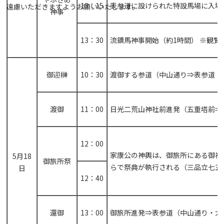
13：15
表参道に設けられた特設馬場に入場
遠慮いただきますようお願いいたします。
神事
13：30
流鏑馬神事開始（約1時間） ※観
御迎榊
10：30
渡御する参道（中山通り⇒表参道（
渡御
11：00
日光二荒山神社前進発（五重塔前⇒
12：00
家康公の神輿は、御旅所にある御神
5月18
御旅所祭
らで祭典が執行される（三品立七五
日
12：40
還御
13：00
御旅所進発⇒表参道（中山通り・大