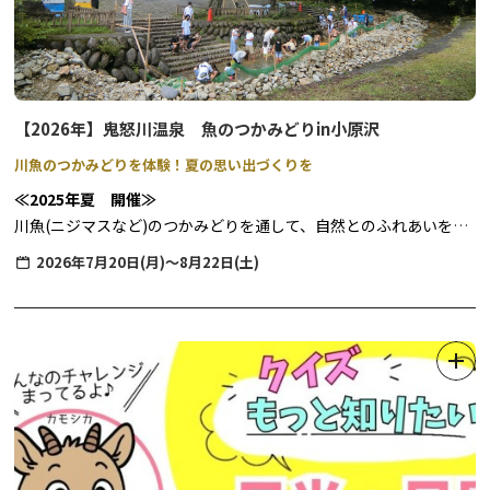
and November, 2026
▼当日の流れ
*Guided tours are not available on April 2, October 1, and
受付 → お守り作り体験 → 三佛堂拝観（案内付）→ 特別開
October 3 due to other events.
帳拝観
2) February 5 to 14, 2027
【2026年】鬼怒川温泉 魚のつかみどりin小原沢
Reception Location:
1) Shiunkaku Hall (near Sanbutsudo Hall at Rinnoji Temple)
川魚のつかみどりを体験！夏の思い出づくりを
*Address: 2300 Sannai, Nikko, Tochigi
≪2025年夏 開催≫
2) Near the ticket gate in TOBU Nikko Station
川魚(ニジマスなど)のつかみどりを通して、自然とのふれあいを体
験いただけます。
2026年7月20日(月)～8月22日(土)
Reception Hours:
沢場を会場としているため、水深が浅く、夏の水遊びにもおすすめ
1) 10:00 AM to 1:00 PM *Please note that reception may close
の場所です。
early depending on guide availability.
2) 10:00 AM to 10:30 AM *The tour is held once a day.
◆期間：2026年7月20日(月)～8月22日(土)
Tour Duration:
1) About 1 hour
◆時間：10:00~15:00(受付時間9:45~14:30)
2) About 1 hour and 30 minutes
◆料金：
一般参加 1名様 1,600円