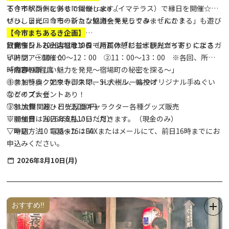
るきイベントを併せて開催します。
下今市駅西側にあるima terrace（イマテラス）で縁日を開催☆彡
ぜひ、日光・今市の新たな魅力を発見してみませんか？
いっしょにロコモーション協議会キャラクター「にこまる」も遊び
に来るよ♪♪
【今市まちあるき企画】
飲食テントも出店しますので、ご休憩にもぜひお立ち寄りくださ
日光市シルバー人材センター所属の「杉並木観光ガイド」によるガ
▽開催日 2026年8月10日（月）
い。
イドツアー開催☆
▽時間 ①10：00～12：00 ②11：00～13：00 ※各回、所要
～内容～
「今市の新しい魅力を発見～宿場町の秘密を探る～」
時間2時間程度
①ストラックアウト、スマートボール、輪投げ
※参加特典：如来寺御朱印、SL大樹シールやオリジナル手ぬぐい
②クイズ大会
などのプレゼントあり！
③SL大樹関連・日光仮面キャラクター各種グッズ販売
▽参加費 おひとり2,000円
▽開催日 2026年8月10日（月）
※参加費は当日お支払いいただきます。（現金のみ）
▽時間 10：00～16：00
▽申込方法 電話またはFAXまたはメールにて、前日16時までにお
申込みください。
2026年8月10日(月)
おすすめ!!