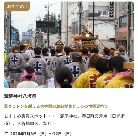
おすすめ!!
22日(火休)・26日(土)
《打上場所》鬼怒楯岩大吊橋
《打上時間》20：45～約8分予定
《 実施予定日(月あかり花回廊期間) 》10月3日(土)・10日(土)
《観覧場所》鬼怒川温泉駅前広場
《打上時間》
20：45～約8分予定
※月あかり花回廊イベント期間中の花火は鬼怒川温泉駅前広場を観覧場所とし
て予定しております。
瀧尾神社八坂祭
※天候の急激な変化がある場合（雨天・強風等）は、
急遽中止する場合がございますのであらかじめご了承ください。
重さ１トンを超える大神輿の渡御が見どころの恒例夏祭り
おすすめ鑑賞スポット・・・瀧尾神社、春日町交差点（日光街
道）、大谷橋周辺、など
※町内神輿（青年神輿）や子供神輿の渡御の実施有無や内容につい
間近で見る迫力の花火は必見です！
2026年7月5日（日）～12日（日）
ては、各町内ごとに異なります。