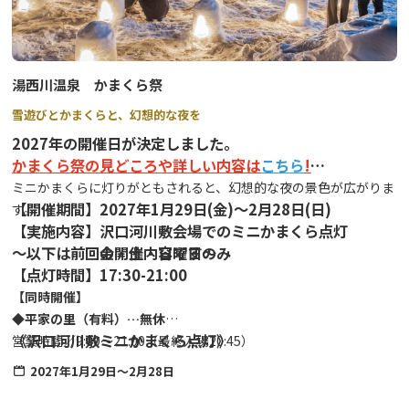
湯西川温泉 かまくら祭
雪遊びとかまくらと、幻想的な夜を
2027年の開催日が決定しました。
かまくら祭の見どころや詳しい内容は
こちら
!
ミニかまくらに灯りがともされると、幻想的な夜の景色が広がりま
【開催期間】2027年1月29日(金)～2月28日(日)
す。
【実施内容】沢口河川敷会場でのミニかまくら点灯
金・土・日曜日のみ
～以下は前回の開催内容です～
【点灯時間】17:30-21:00
【同時開催】
◆平家の里（有料）…無休
《沢口河川敷ミニかまくら点灯》
営業時間／9:00～21:00（最終入場20:45）
ミニかまくらライトアップ／17:30～21:00
2027年1月29日～2月28日
料金／１日利用券（9:00～21:00）：大人510円 小・中学生250円
（当日、再入場可能）