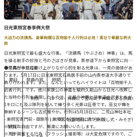
日光東照宮春季例大祭
大迫力の流鏑馬、豪華絢爛な百物揃千人行列は必見！勇壮で華麗な例大
祭
日光東照宮で最も盛大な行事。「流鏑馬（やぶさめ）神事」は、馬
を操る射手の妙技と弓のさばきが見事。表参道下から東照宮に向か
って馬が一気に駆け上がりながら的を射る光景は、一見の価値があ
●祭典行事日程表
ります。5月17日に日光東照宮石鳥居手前の山内表参道大手通りで
期日
祭典内容
時間
執り行われます。また、なんといってもハイライトは「百物揃千人
武者行列」です。徳川家康公の神霊を駿府久能山から日光へ改葬し
た当時の行列を再現したもので、三基の神輿と装束姿の武者たちが
例祭
10：00
拝殿にて宮司以下神職による祭典が
1キロにも及ぶ隊列を組んで練り歩く光景は圧巻です。巫女が舞を
奉納するシーンも古式雅やか。行列は5月18日に、二荒山神社本社
- 東照宮表門前 - 御旅所 - 東照宮本社の順に通ります。
13：00
五重塔前にて弓矢渡し式・みそぎ行
※観覧は自由ですが、厳粛にお願いいたします。
5月17
※馬が興奮する行為（フラッシュ撮影等）は大変危険ですので、ご
日
やぶさめ