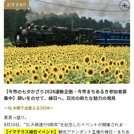
露店の出店もあり！夏の風物詩をぜひお楽しみ下さい。
おすすめ!!
【車でお越しの皆様へ】
大谷橋付近河川敷駐車場・日光市七里地内河川敷駐車場・今市小学
校・今市第二小学校を一般駐車場としてご利用下さい。
※日光だいや川公園並びに丸山公園近辺に
駐車場はございません。
送迎による駐停車も禁止です。
【今市の七夕かざり2026連動企画・今市まちあるき参加者募
集中】願いをのせて、縁日へ。日光の新たな魅力の発見
～SL大樹で出逢える2026～
夏真っ盛り。
8月10日、”SL大樹運行9周年”を記念したイベントが開催されま
す。その連動企画として、SL観光アテンダント主催の縁日・まちあ
【イマテラス縁日イベント】