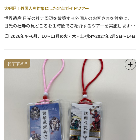
大好評！外国人を対象にした定点ガイドツアー
世界遺産 日光の社寺周辺を散策する外国人のお客さまを対象に、
日光の社寺の見どころを１時間でご紹介するツアーを実施します。
日光をよく知る外国語ガイドが心を込めてご案内いたしますので、
2026年4～6月、10～11月の火・木・土</br>2027年2月5日～14日
ぜひご参加ください♪
※ツアー内容に社寺内部の見学は含まれません。
※外国人対象のため、日本人の方は対象外になります。予めご了承
ください。
おすすめ!!
協力団体：日光SGGクラブ（NSGG）、とちぎボランティア通訳ガ
イド（TVIGA）、宇都宮SGGクラブ（USGG）、栃木県通訳案内士
協会（TOTAK）
The World Heritage Shrines and Temples of Nikko
Free Guided Tour
We offer free guided tours for foreign tourists who wish to
explore the World Heritage area.