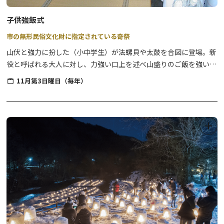
※1月29日からは、かまくら祭と同時開催しております。
子供強飯式
ミニかまくらライトアップ／17:30～21:00
市の無形民俗文化財に指定されている奇祭
山伏と強力に扮した（小中学生）が法螺貝や太鼓を合図に登場。新
役と呼ばれる大人に対し、力強い口上を述べ山盛りのご飯を強いま
～湯西川河川会場は、平家の里会場から徒歩で約5分です。～
す。
11月第3日曜日（毎年）
その後、「御飯食に案内もん」では別当が氏子扮する白装束を着た
太郎坊・次郎坊の口元に里芋を３度ずつ差し出し、それを食べさせ
ます。そして「春駒式」では氏子二人が竹馬に跨り、拝殿内を駆け
廻る神事が執り行われます。
無病息災や方策を祈る市の無形民俗文化財に指定されている奇祭で
す。
※注意※
令和8年度より、開催日が変更となりました。
（変更前）毎年 11月25日 → （変更後）毎年 11月第3日曜日