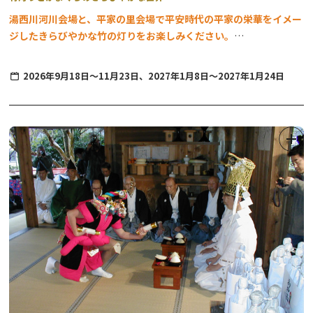
湯西川河川会場と、平家の里会場で
平安時代の平家の栄華をイメー
企画・問合せ先：
ジしたきらびやかな竹の灯りをお楽しみください。
奥日光ゲストハウスJUN合同会社 0288-25-7606
【湯西川河川会場（湯平橋~湯前橋の間）】
2026年9月18日〜11月23日、2027年1月8日～2027年1月24日
開催期間／9月18日(金)～11月23日(月祝)
毎日開催
※入場無料
点灯時間／17:00～21:00
※小雨決行、荒天中止
料金／無料
河川上に竹鞠が装飾されます。川の流れに癒やされながら灯りをお
楽しみいただけます。
【平家の里会場】
開催期間／2027年1月8日(金)～1月24日(日)
金土日のみ開催
点灯時間／17:00～21:00
料金／１日利用券（9:00～21:00）：大人700円 小・中学生250円
（当日、再入場可能）
※ナイトチケットはございません