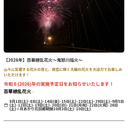
子授け・安産の仏様として祀られている岩崎観世音は、別名「鶴の
子観音」と呼ばれています。当日はたくさんの行灯が参道を照らし
ます。
子宝祈願として卵（生卵）１個の配布も行われ、子どもを授かった
ら（産まれたら）お礼として倍の２個を返すという、ユニークな風
習が伝わる祭事です。
※卵のお返し（お礼参り）は、本祭と毎年3月最終日曜日開催の大
祭時に受け付けています。
【2026年】百華繚乱花火～鬼怒川焔火～
山々に反響する花火の音と、夜空に輝く大輪の花火を大迫力でお楽しみ
いただけます！
令和８(2026)年の実施予定日をお知らせいたします！
百華繚乱花火
～鬼怒川焔火（きぬがわえんか）～
8月1日(土)･8日(土)･14日(金)･15日(土)･22日(土)･29日(土)･9月5日
(土)･12日(土)･19日(土)･20日(日)･21日(月祝)･22日(火祝)･26日
(土)※月あかり花回廊期間10月3日(土)･10日(土)
《 実施予定日 》8月1日(土)・8日(土)・14日(金)・15日(土)・22日(土)・29日
(土)
9月5日(土)・12日(土)・19日(土)・20日(日)・21日(月祝)・