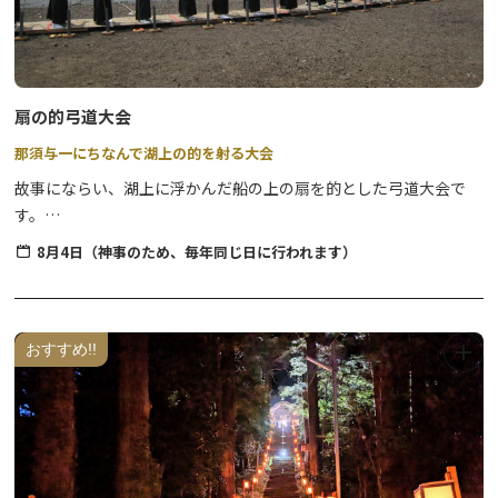
る「市＝いち」が盛んに開催されていたことから、「今市」という
地名が名付けられたといわれています。
扇の的弓道大会
那須与一にちなんで湖上の的を射る大会
故事にならい、湖上に浮かんだ船の上の扇を的とした弓道大会で
す。
関東一円より約2,000人が参加し、一日の大会としては全国一の規
8月4日（神事のため、毎年同じ日に行われます）
模を誇ります。
開催日 8月4日（神事のため、毎年同じ日に行われます）
おすすめ!!