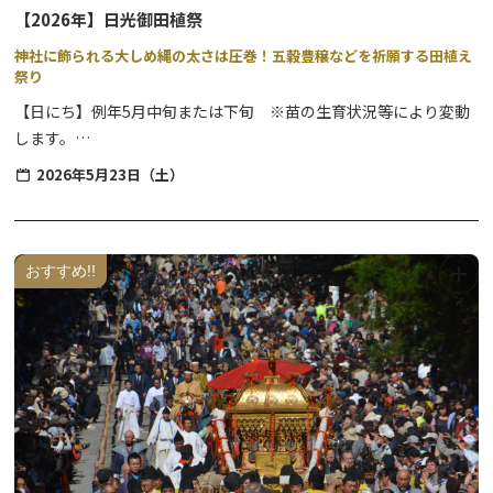
12:30 壱太郎 太鼓演奏①
【2026年】日光御田植祭
13:00 上臈参拝
神社に飾られる大しめ縄の太さは圧巻！五穀豊穣などを祈願する田植え
14:00 Ren ケーナ演奏②
祭り
14:30 平 桜子 薩摩琵琶演奏②
【日にち】例年5月中旬または下旬 ※苗の生育状況等により変動
15:00 壱太郎 太鼓演奏②
します。
15:30 終宴
【時間】神事：8時頃～、参進：神事終了後9時頃～、田植え：10
2026年5月23日（土）
時～11時頃
【場所】森友瀧尾神社・森友地区の指定神田
~~平家の里内にキッチンカーも出店します！~~
5月の田植え時期に執り行われる御田植祭は、神社での神事終了
おすすめ!!
後、近くの森友地区にある神田に徒歩で移動し手植えを行います。
※「平家絵巻行列」は実施いたしません。それに伴い、姫役や侍役
秋の実りを祈る大切な神事です。
の募集はございません。
神田でしめ縄を作るための稲（古代米）の田植えを行ない、秋に刈
り取った稲を用いて大しめ縄を作ります。