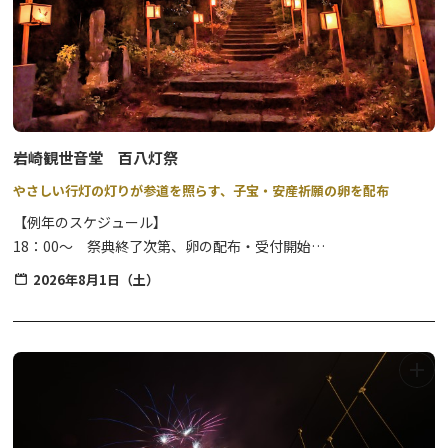
岩崎観世音堂 百八灯祭
やさしい行灯の灯りが参道を照らす、子宝・安産祈願の卵を配布
【例年のスケジュール】
18：00～ 祭典終了次第、卵の配布・受付開始
20：00頃 消灯予定
2026年8月1日（土）
【駐車場】無料（お堂下の公民館等の駐車場を利用可）
※小雨斎行、荒天時中止。また、雨天の場合は行灯の設置はありま
せん。
※夜間の開催のため、足元には十分ご注意ください。（懐中電灯等
の照明器具をご持参ください）