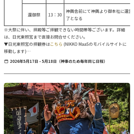
神輿舎前にて神輿より御本社に還霊
還御祭
13：30
了となる
※大祭に伴い、拝殿等ご拝観できない時間帯等ございます。詳細
は、日光東照宮まで直接お問合せください。
▼日光東照宮の拝観券は
こちら
(NIKKO MaaSのモバイルサイトに
移動します)
▼日光へのおトクな交通チケットは
こちら
(NIKKO MaaSのモバイ
2026年5月17日 - 5月18日（神事のため毎年同じ日程）
ルサイトに移動します)