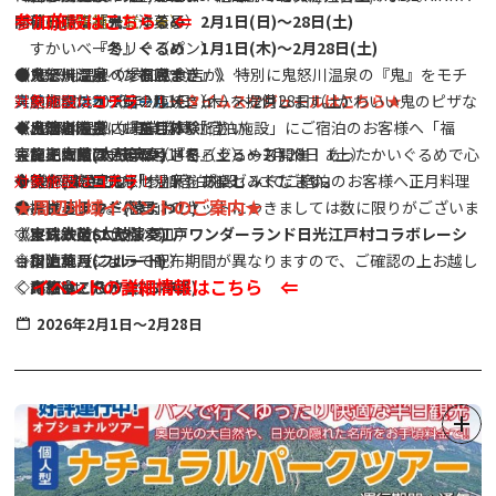
参加施設はこちら ⇐
夢の森福祉会（洋菓子）
〈ご利用店舗一覧→★〉
開催日時：『鬼』ぐるめ 2月1日(日)～28日(土)
すかいベーカリー（パン）
『冬』ぐるめ 1月1日(木)～2月28日(土)
たこ焼き屋（たこ焼き）
●ステージイベント
◆ 鬼怒川温泉の参加飲食店が、特別に鬼怒川温泉の『鬼』をモチ
《鬼怒川温泉 『福豆まき』》
鮎の塩焼き（鮎の塩焼き）
ステージスケジュール
ーフにしたオリジナルメニューを提供します。かわいい鬼のピザな
実施期間：2026年2月1日（木）～2月28日（土）
対象施設は
コチラ
！！
→タイムスケジュールはこちら
★
大門いちご（いちご）
～出演者～
ど、この機会にお楽しみください。
◆ 鬼怒川温泉内 事業協賛「宿泊施設」にご宿泊のお客様へ「福
《鬼怒川温泉 『正月体験』》
日光柘榴ファーム（さくろジュース）
◇龍王太鼓(太鼓演奏)
また、今回は一足早く『冬』ぐるめも開催！あったかいぐるめで心
豆・ミニ鬼面」のセットを
実施期間：2026年2月14日（土）～2月28日（土）
◇勢や(よさこい)
も体を温めて鬼怒川温泉をお楽しみください。
（各お部屋に１セット）プレゼントします。
◆ 鬼怒川温泉内 「参加宿泊施設」にてご宿泊のお客様へ正月料理
対象施設は
コチラ
！！
★周辺地域イベントのご案内★
●キッチンカー
◇おさるランド(猿まわし)
※「福豆・ミニ鬼面」のセットにつきましては数に限りがございま
を提供します。
K-Flavors（ワッフル）
◇宝珠太鼓(太鼓演奏)
す。
《東武鉄道SL大樹×江戸ワンダーランド日光江戸村コラボレーシ
和晴れ（ジェラート）
◇川上葉月(フルート)
※宿泊施設によって配布期間が異なりますので、ご確認の上お越し
ョン》
イベントの詳細情報はこちら ⇐
m's kitchen（タコス）
◇鬼祭會・八汐会(お神輿)
ください。
詳細はこちら
★
日光つぼ焼き芋（焼き芋）
◇YOSHI(大道芸)
◆ ミニ鬼面は、『鬼』だらけ事業にも参加いただけます。(ご提示
2026年2月1日～2月28日
の方に特典がございます。)
●体験ブース（予定）
《湯西川温泉かまくらまつり》
射的
実施期間：2026年1月30日（金）～3月1日（日）
手裏剣道場
実施内容：沢口河川敷会場でのミニかまくら点灯
〈東武鉄道〉スマートボールゲーム（7日のみ）
金・土・日曜日のみ実施
〈東武鉄道〉こども制服体験（8日のみ）
点灯時間：17：30～21：00