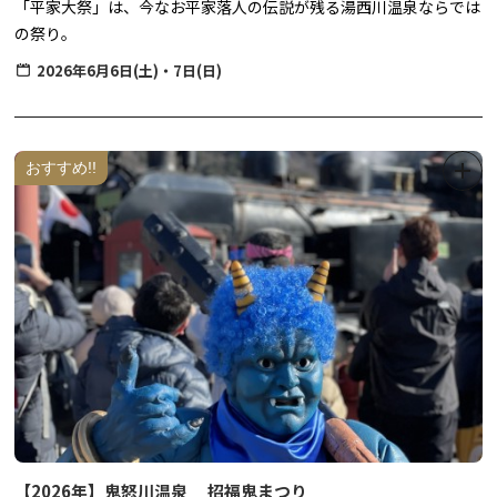
「平家大祭」は、今なお平家落人の伝説が残る湯西川温泉ならでは
の祭り。
琵琶演奏や雅楽など、平家に関する催しが繰り広げられ、いにしえ
2026年6月6日(土)・7日(日)
の栄華がよみがえります。
【日程】
６月６日（土） 前夜祭
おすすめ!!
20:15 壱太郎 太鼓演奏 （湯西川地区センター）
20:30 上臈（じょうろう）道中（湯西川温泉街）
６月７日（日） 平家大祭
10:00 赤間神宮神事（平家の里）
大祭の宴 （平家の里・伝習館）
10:45 赤間神宮 蘭陵王の舞
11:00 平 桜子 薩摩琵琶演奏①
11:30 Ren ケーナ演奏①
12:00 おさるランド＆アニタウン 伝統芸能猿まわし
12:30 壱太郎 太鼓演奏①
【2026年】鬼怒川温泉 招福鬼まつり