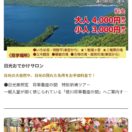
日光おでかけサロン
日光の大自然や、日光の隠れた名所をお手頃料金で！
●日光東照宮 将軍着座の間 特別祈祷ツア－
一般入室が固く禁じられている「徳川将軍着座の間」へご案内する
ツアーです。
⇒
詳細はこちら
●日光西町モ－ニング散歩
すがすがしい朝の時間帯に、地元ガイドと「歴史に包まれた町並