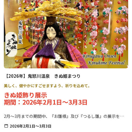
み」を見ながら散歩を楽しむツアーです。
⇒
詳細はこちら
●歴史の山内朝のそぞろ歩き
少し早起きをして、歴史につつまれた日光山内を地元ガイドと共に
散歩するツアーです。
⇒
詳細はこちら
●ナチュラルパ－クツアー
奥日光の大自然をバスで巡る、ゆったり快適な半日観光ツアーで
す。
【2026年】鬼怒川温泉 きぬ姫まつり
⇒
詳細はこちら
美しく、健やかにすごせますよう、祈りを込めて。
きぬ姫飾り展示
●坐禅体験
期間：2026年2月1日～3月3日
世界遺産 日光の社寺エリアで、心整う坐禅体験に参加できるツア
ーです。
（令和5年9月15日（金）～令和6年9月30日（月）まで）
2月～3月までの期間中、『お雛様』及び『つるし雛』の展示を行
⇒
詳細はこちら
います。
2026年2月1日～3月3日
江戸時代などからある歴史あるお雛様もご覧いただけますので、こ