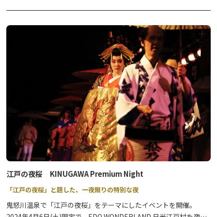
の機会にぜひお立ち寄りください。
きぬ姫飾り展示(つるし雛)
期間：2026年2月1日～3月3日
場所：鬼怒川・川治温泉観光情報センター
◆ご宿泊のお客様限定◆お雛さま及びつるし雛展示
期間：2026年2月1日～3月3日
場所：鬼怒川温泉 参加のホテル、旅館
※参加ホテル・旅館では、つるし雛やお雛様を展示し、ご宿泊のお
客様をお迎えいたします。
江戸の夜桜 KINUGAWA Premium Night
「江戸の夜桜」と題した、一夜限りの特別な夜
鬼怒川温泉で「江戸の夜桜」をテーマにしたイベントを開催。
2024年4月6日(土)限定で、EDO WONDERLAND 日光江戸村を夜間