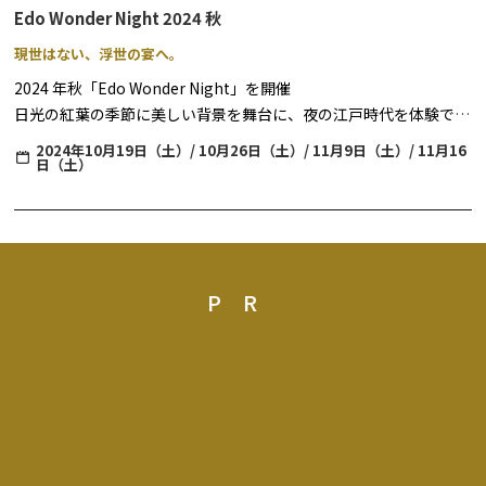
Edo Wonder Night 2024 秋
現世はない、浮世の宴へ。
2024 年秋「Edo Wonder Night」を開催
日光の紅葉の季節に美しい背景を舞台に、夜の江戸時代を体験でき
るもので、今秋は4 回にわたり開催いたします。
2024年10月19日（土）/ 10月26日（土）/ 11月9日（土）/ 11月16
日（土）
妖艶にライトアップされた夜の江戸を舞台に、忍者や町人のアトラ
クション、豪華で華やかな花魁道中、江戸の町上空に大輪の花模様
をひろげる打ち上げ花火やライブ演奏をお楽しみいただけます。さ
らに、江戸の料理やアルコールドリンクもご用意しています。昼と
は異なる雰囲気を見せる江戸情緒あふれる町並みを眺めながら、ま
るで江戸時代にタイムスリップしたかのような体験をお楽しみいた
PR
だけます。
※内容は天候その他の理由により、予告なく変更となる場合がござ
います。予めご了承くださいませ。