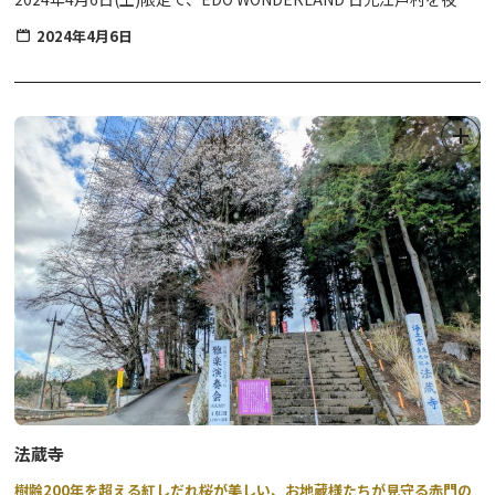
特別に開村します。
2024年4月6日
「鬼怒川温泉夜桜ライトアップ」では江戸の町人文化を、EDO
WONDERLAND では武家文化を体験してみませんか。
※夜間のEDO WONDERLAND入村には、特別チケットが必要で
す。(通常の一日券ではご入村いただけません）
法蔵寺
樹齢200年を超える紅しだれ桜が美しい、お地蔵様たちが見守る赤門の