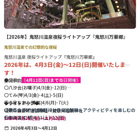
▼当日の流れ
受付 → お守り作り体験 → 三佛堂拝観（案内付）→ 特別開
帳拝観
【2026年】鬼怒川温泉夜桜ライトアップ『鬼怒川万華郷』
鬼怒川温泉での幻想的な夜桜
鬼怒川温泉 夜桜ライトアップ『鬼怒川万華郷』
2026年は、4月3日(金)～12日(日)開催いたしま
す！
●演奏会
《
4月12日(日)まで
毎日開催》
(2026年3月情報更新)
〇八汐会(お囃子)4/3(金)･12(日)
〇てみ(琴)4/3(金)･4(土)･5(日)
〇小泉なおみ(篠笛)4/6(月)･7(火)
◆ライトアップ◆
〇柴香山(尺八)4/8(水)･9(木)･10(金)
【夜になるまでは鬼怒川と日光の体験＆アクティビティを楽しむの
場所：藤原町護国神社・鬼怒川温泉神社
〇李英姿(二胡)4/11(土)･12(日)
もおススメ！】
2026年4
月3日(金)～４月12(日)
〇壱太郎(和太鼓)4/11(土)･12(日)
★市内の体験＆アクティビティをまとめた便利なコラムはコチラ！
18:00-20:30
2026年4月3日～4月12日
→
日光・鬼怒川などで楽しめるおススメ体験＆アクティビティ