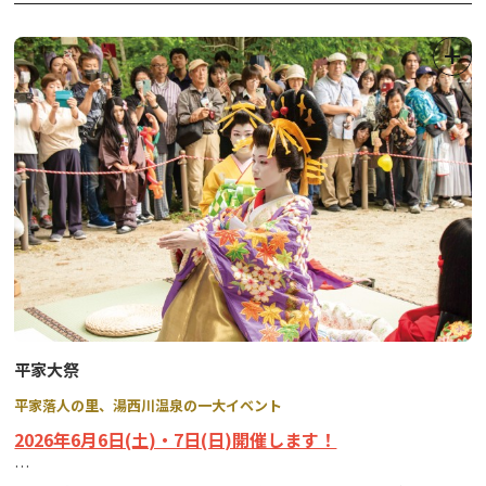
●出店（ライトップ期間中は飲食ブースやキッチンカーが出店いた
24選！！
します)
●シャトルバス※令和8(2026)年はシャトルバスの運行はございま
せんので、予めご了承ください。
◆春爛漫 さくら幸せぐるめ◆
(鬼怒川温泉・川治温泉・三依エリ
ア)
この時期限定の幸せメニューをご堪能いただけます。
詳細は「オニうま！ぐるめガイド」→
こちらをクリック
！
平家大祭
平家落人の里、湯西川温泉の一大イベント
2026年6月6日(土)・7日(日)開催します！