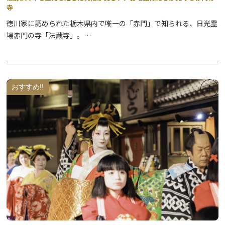
寺
徳川家に認められた栃木県内で唯一の「赤門」で知られる、日光霊
場赤門の寺「法蔵寺」。
境内には紅しだれ桜の古木が4月上旬に見頃を迎え、開花中は夜間
ライトアップ（１7時頃～２0時 雨天中止）が行われ、夜の花見
もお楽しみいただけます。
写経や写仏、念仏、瞑想が体験できますので、非日常体験としてい
おすすめ!!
かがですか？
※詳細は直接お寺までお問い合わせください。