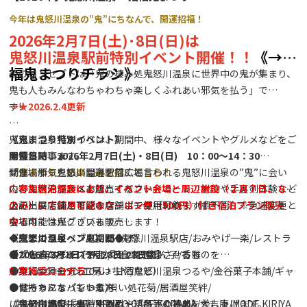
13:00 上臈参拝
今年は鬼怒川温泉の”鬼”にちなんで、開運招福！
14:00 Ren ケーナ演奏②
2026年2月7日(土)･8日(日)は
14:30 平 桜子 薩摩琵琶演奏②
鬼怒川温泉駅前特別イベント開催！！
《→招
15:00 壱太郎 太鼓演奏②
福鬼まつりチラシ》
祭のコンセプトは「鬼の棲み処鬼怒川温泉に世界中の鬼が集まり、
15:30 終宴
鬼も人もみんなわちゃわちゃ楽しくふれあい邪気を払う」で
す‼
→
★2026.2.4更新
~~平家の里内にキッチンカーも出店します！~~
鬼怒川温泉鬼まつりは、期間中、様々なイベントやグルメなどをご
《鬼まつり特別イベント》
★特集記事★
用意しています。
開催日時：2026年2月7日(土)・8日(日) 10：00～14：30
「鬼まつり」の楽しみ方は、こちら！
ぜひ、邪気を払い開運を招くと言われる鬼怒川温泉の”鬼”に会い
開催場所：鬼怒川温泉駅前広場
※「平家絵巻行列」は実施いたしません。それに伴い、姫役や侍役
に、鬼怒川温泉へお越しください。
内容：地元グルメを販売するフードコート、射的や手裏剣体験など
◇参加宿泊施設により、イベント会場と周辺施設（２月７日、８日
の募集はございません。
ステージではさまざまなショーが行われます！
のみ）にて使用可能なクーポン券（500円）付き宿泊プラン販売
上記出展店舗と下記の店舗にて使用可能！（順不同）※急遽変更と
会場内では鬼グッズも販売します！
中！！
なる可能性がございます。
◆鬼まつりイベント期間◆
駅ナカショップACCESS鬼怒川温泉駅店/おみやげ一楽/レストラ
《鬼怒川温泉 『鬼』だらけ》
【2026年2月1日- 2月28日 28日間】
●フードコート（予定）
ンたしろ/タシロアート/お食事処杉ん子/香雅
◆『鬼』のグッズや、『鬼』を連想させるものを
実行委員会（おでん・甘酒など）
バウムクーヘン工房はちや/鬼怒川温泉つるや/金谷菓子本舗/ギャ
●身につけた方
対象施設は
コチラ
！！
健ちゃんち（もつ煮）
ラリーカフェパントエ/唄い処花菊/居酒屋笑絆/
●お持ちになっている方
鬼に金棒（牛串、牛カレー）
おみやげ処すみ屋/BENTO CAFE KODAMA/大吉庵/MODE KIRIYA
に各参加施設にて特別割引や粗品等の特典を差し上げます。
《鬼怒川温泉『鬼』ぐるめ・『冬』ぐるめ》