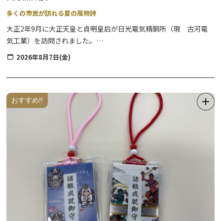
多くの市民が訪れる夏の風物詩
大正2年9月に大正天皇と貞明皇后が日光電気精銅所（現 古河電
気工業）を訪問されました。
当時、天皇が民間企業を訪問されるのは初めてのことであり、その
2026年8月7日(金)
大任を果たした夜、会社・所員の祝賀の席で自然発生的に歌い踊ら
れたのが、日光和楽踊り発祥の由来とされています。
発祥当初は従業員の慰労のためのものでしたが、現在では多くの市
民が参加し、にぎやかなイベントとなっています。
おすすめ!!
【和楽の里大抽選会】例年、和楽踊りの開催時に行われる「和楽の
里大抽選会」を開催いたします。参加には抽選券付うちわが必要と
なります。
【無料シャトルバス】JR日光駅／東武日光駅⇔会場
2026年8月7日（金）限定の無料シャトルバスが運行します。
詳細は下記(PDF)よりご確認ください。