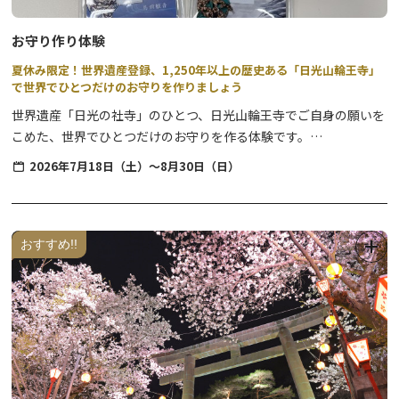
お守り作り体験
夏休み限定！世界遺産登録、1,250年以上の歴史ある「日光山輪王寺」
で世界でひとつだけのお守りを作りましょう
世界遺産「日光の社寺」のひとつ、日光山輪王寺でご自身の願いを
こめた、世界でひとつだけのお守りを作る体験です。
お願いごとはもちろん、お守りのパッケージや紐までを自分好みに
2026年7月18日（土）～8月30日（日）
選んで作ります。
体験の開始時間は1日3回。
好きな時間を選んで、開始時間の5分前までに会場にお越しくださ
おすすめ!!
い。
夏休み限定で、期間中毎日開催します。
三佛堂も案内付で拝観いただけます。歴史解説など、なるほど！と
学びも多い体験です。