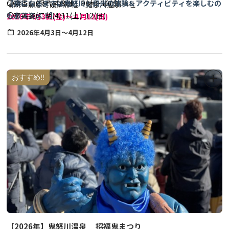
〇柴香山(尺八)4/8(水)･9(木)･10(金)
【夜になるまでは鬼怒川と日光の体験＆アクティビティを楽しむの
場所：藤原町護国神社・鬼怒川温泉神社
〇李英姿(二胡)4/11(土)･12(日)
もおススメ！】
※「平家絵巻行列」は実施いたしません。それに伴い、姫役や侍役
2026年4
月3日(金)～４月12(日)
〇壱太郎(和太鼓)4/11(土)･12(日)
★市内の体験＆アクティビティをまとめた便利なコラムはコチラ！
の募集はございません。
18:00-20:30
2026年4月3日～4月12日
→
日光・鬼怒川などで楽しめるおススメ体験＆アクティビティ
●出店（ライトップ期間中は飲食ブースやキッチンカーが出店いた
24選！！
します)
●シャトルバス※令和8(2026)年はシャトルバスの運行はございま
おすすめ!!
せんので、予めご了承ください。
◆春爛漫 さくら幸せぐるめ◆
(鬼怒川温泉・川治温泉・三依エリ
ア)
この時期限定の幸せメニューをご堪能いただけます。
詳細は「オニうま！ぐるめガイド」→
こちらをクリック
！
【2026年】鬼怒川温泉 招福鬼まつり