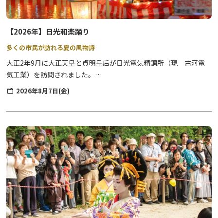
帳拝観
【2026年】日光和楽踊り
多くの市民が訪れる夏の風物詩
大正2年9月に大正天皇と貞明皇后が日光電気精銅所（現 古河電
気工業）を訪問されました。
当時、天皇が民間企業を訪問されるのは初めてのことであり、その
2026年8月7日(金)
大任を果たした夜、会社・所員の祝賀の席で自然発生的に歌い踊ら
れたのが、日光和楽踊り発祥の由来とされています。
発祥当初は従業員の慰労のためのものでしたが、現在では多くの市
民が参加し、にぎやかなイベントとなっています。
【和楽の里大抽選会】例年、和楽踊りの開催時に行われる「和楽の
里大抽選会」を開催いたします。参加には抽選券付うちわが必要と
なります。
【無料シャトルバス】
８月７日（金）限定の無料シャトルバスが運行いたします。