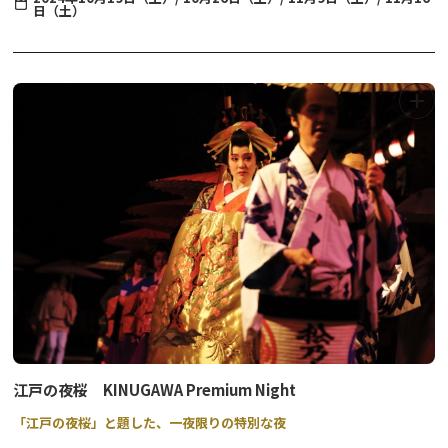
日（土）
妖艶にライトアップされた夜の江戸を舞台に、忍者や町人のアトラ
クション、豪華で華やかな花魁道中、江戸の町上空に大輪の花模様
をひろげる打ち上げ花火やライブ演奏をお楽しみいただけます。さ
らに、江戸の料理やアルコールドリンクもご用意しています。昼と
は異なる雰囲気を見せる江戸情緒あふれる町並みを眺めながら、ま
るで江戸時代にタイムスリップしたかのような体験をお楽しみいた
だけます。
※内容は天候その他の理由により、予告なく変更となる場合がござ
います。予めご了承くださいませ。
江戸の夜桜 KINUGAWA Premium Night
「江戸の夜桜」と題した、一夜限りの特別な夜