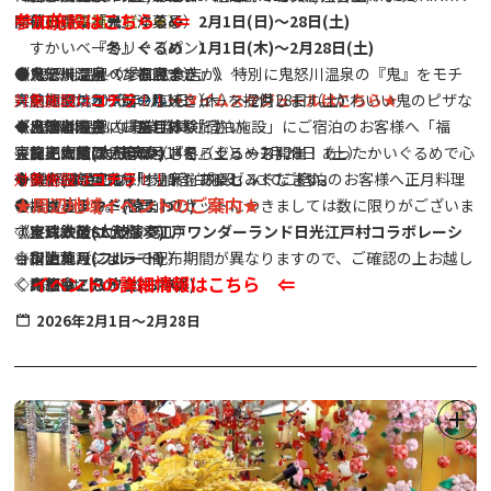
参加施設はこちら ⇐
夢の森福祉会（洋菓子）
〈ご利用店舗一覧→★〉
開催日時：『鬼』ぐるめ 2月1日(日)～28日(土)
すかいベーカリー（パン）
『冬』ぐるめ 1月1日(木)～2月28日(土)
たこ焼き屋（たこ焼き）
●ステージイベント
◆ 鬼怒川温泉の参加飲食店が、特別に鬼怒川温泉の『鬼』をモチ
《鬼怒川温泉 『福豆まき』》
鮎の塩焼き（鮎の塩焼き）
ステージスケジュール
ーフにしたオリジナルメニューを提供します。かわいい鬼のピザな
実施期間：2026年2月1日（木）～2月28日（土）
対象施設は
コチラ
！！
→タイムスケジュールはこちら
★
大門いちご（いちご）
～出演者～
ど、この機会にお楽しみください。
◆ 鬼怒川温泉内 事業協賛「宿泊施設」にご宿泊のお客様へ「福
《鬼怒川温泉 『正月体験』》
日光柘榴ファーム（さくろジュース）
◇龍王太鼓(太鼓演奏)
また、今回は一足早く『冬』ぐるめも開催！あったかいぐるめで心
豆・ミニ鬼面」のセットを
実施期間：2026年2月14日（土）～2月28日（土）
◇勢や(よさこい)
も体を温めて鬼怒川温泉をお楽しみください。
（各お部屋に１セット）プレゼントします。
◆ 鬼怒川温泉内 「参加宿泊施設」にてご宿泊のお客様へ正月料理
対象施設は
コチラ
！！
★周辺地域イベントのご案内★
●キッチンカー
◇おさるランド(猿まわし)
※「福豆・ミニ鬼面」のセットにつきましては数に限りがございま
を提供します。
K-Flavors（ワッフル）
◇宝珠太鼓(太鼓演奏)
す。
《東武鉄道SL大樹×江戸ワンダーランド日光江戸村コラボレーシ
和晴れ（ジェラート）
◇川上葉月(フルート)
※宿泊施設によって配布期間が異なりますので、ご確認の上お越し
ョン》
イベントの詳細情報はこちら ⇐
m's kitchen（タコス）
◇鬼祭會・八汐会(お神輿)
ください。
詳細はこちら
★
日光つぼ焼き芋（焼き芋）
◇YOSHI(大道芸)
◆ ミニ鬼面は、『鬼』だらけ事業にも参加いただけます。(ご提示
2026年2月1日～2月28日
の方に特典がございます。)
●体験ブース（予定）
《湯西川温泉かまくらまつり》
射的
実施期間：2026年1月30日（金）～3月1日（日）
手裏剣道場
実施内容：沢口河川敷会場でのミニかまくら点灯
〈東武鉄道〉スマートボールゲーム（7日のみ）
金・土・日曜日のみ実施
〈東武鉄道〉こども制服体験（8日のみ）
点灯時間：17：30～21：00