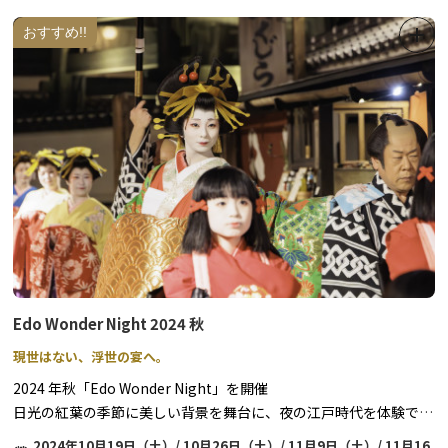
きぬ姫飾り展示(つるし雛)
おすすめ!!
期間：2026年2月1日～3月3日
場所：鬼怒川・川治温泉観光情報センター
◆ご宿泊のお客様限定◆お雛さま及びつるし雛展示
期間：2026年2月1日～3月3日
場所：鬼怒川温泉 参加のホテル、旅館
※参加ホテル・旅館では、つるし雛やお雛様を展示し、ご宿泊のお
客様をお迎えいたします。
Edo Wonder Night 2024 秋
現世はない、浮世の宴へ。
2024 年秋「Edo Wonder Night」を開催
日光の紅葉の季節に美しい背景を舞台に、夜の江戸時代を体験でき
るもので、今秋は4 回にわたり開催いたします。
2024年10月19日（土）/ 10月26日（土）/ 11月9日（土）/ 11月16