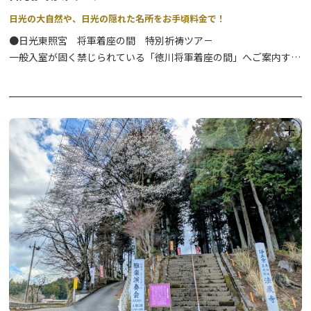
日光の大自然や、日光の隠れた名所をお手頃料金で！
●日光東照宮 将軍着座の間 特別祈祷ツア－
一般入室が固く禁じられている「徳川将軍着座の間」へご案内する
ツアーです。
⇒
詳細はこちら
●日光西町モ－ニング散歩
すがすがしい朝の時間帯に、地元ガイドと「歴史に包まれた町並
み」を見ながら散歩を楽しむツアーです。
⇒
詳細はこちら
●歴史の山内朝のそぞろ歩き
少し早起きをして、歴史につつまれた日光山内を地元ガイドと共に
散歩するツアーです。
⇒
詳細はこちら
●ナチュラルパ－クツアー
奥日光の大自然をバスで巡る、ゆったり快適な半日観光ツアーで