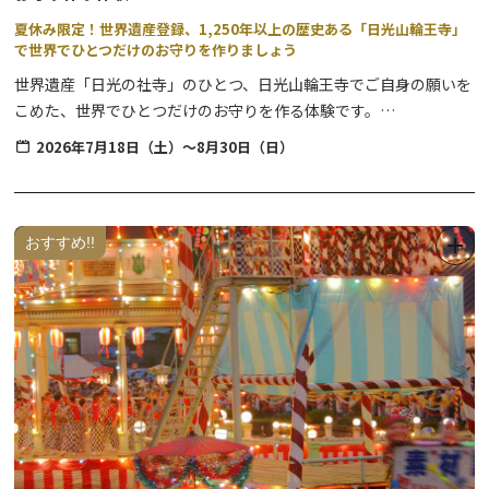
夏休み限定！世界遺産登録、1,250年以上の歴史ある「日光山輪王寺」
で世界でひとつだけのお守りを作りましょう
世界遺産「日光の社寺」のひとつ、日光山輪王寺でご自身の願いを
こめた、世界でひとつだけのお守りを作る体験です。
お願いごとはもちろん、お守りのパッケージや紐までを自分好みに
2026年7月18日（土）～8月30日（日）
選んで作ります。
体験の開始時間は1日3回。
好きな時間を選んで、開始時間の5分前までに会場にお越しくださ
おすすめ!!
い。
夏休み限定で、期間中毎日開催します。
三佛堂も案内付で拝観いただけます。歴史解説など、なるほど！と
学びも多い体験です。
▼当日の流れ
受付 → お守り作り体験 → 三佛堂拝観（案内付）→ 特別開