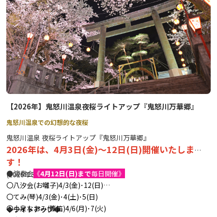
６月７日（日） 平家大祭
10:00 赤間神宮神事（平家の里）
大祭の宴 （平家の里・伝習館）
10:45 赤間神宮 蘭陵王の舞
11:00 平 桜子 薩摩琵琶演奏①
11:30 Ren ケーナ演奏①
12:00 おさるランド＆アニタウン 伝統芸能猿まわし
12:30 壱太郎 太鼓演奏①
【2026年】鬼怒川温泉夜桜ライトアップ『鬼怒川万華郷』
13:00 上臈参拝
鬼怒川温泉での幻想的な夜桜
14:00 Ren ケーナ演奏②
鬼怒川温泉 夜桜ライトアップ『鬼怒川万華郷』
14:30 平 桜子 薩摩琵琶演奏②
2026年は、4月3日(金)～12日(日)開催いたしま
15:00 壱太郎 太鼓演奏②
す！
15:30 終宴
●演奏会
《
4月12日(日)まで
毎日開催》
(2026年3月情報更新)
〇八汐会(お囃子)4/3(金)･12(日)
〇てみ(琴)4/3(金)･4(土)･5(日)
~~平家の里内にキッチンカーも出店します！~~
〇小泉なおみ(篠笛)4/6(月)･7(火)
◆ライトアップ◆