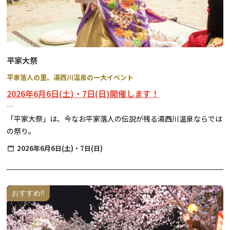
詳細は下記よりご確認ください。
平家大祭
平家落人の里、湯西川温泉の一大イベント
2026年6月6日(土)・7日(日)開催します！
「平家大祭」は、今なお平家落人の伝説が残る湯西川温泉ならでは
の祭り。
琵琶演奏や雅楽など、平家に関する催しが繰り広げられ、いにしえ
2026年6月6日(土)・7日(日)
の栄華がよみがえります。
【日程】
６月６日（土） 前夜祭
おすすめ!!
20:15 壱太郎 太鼓演奏 （湯西川地区センター）
20:30 上臈（じょうろう）道中（湯西川温泉街）