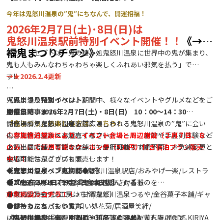
今年は鬼怒川温泉の”鬼”にちなんで、開運招福！
2026年2月7日(土)･8日(日)は
鬼怒川温泉駅前特別イベント開催！！
《→招
福鬼まつりチラシ》
祭のコンセプトは「鬼の棲み処鬼怒川温泉に世界中の鬼が集まり、
鬼も人もみんなわちゃわちゃ楽しくふれあい邪気を払う」で
す‼
→
★2026.2.4更新
鬼怒川温泉鬼まつりは、期間中、様々なイベントやグルメなどをご
《鬼まつり特別イベント》
★特集記事★
用意しています。
開催日時：2026年2月7日(土)・8日(日) 10：00～14：30
「鬼まつり」の楽しみ方は、こちら！
ぜひ、邪気を払い開運を招くと言われる鬼怒川温泉の”鬼”に会い
開催場所：鬼怒川温泉駅前広場
に、鬼怒川温泉へお越しください。
内容：地元グルメを販売するフードコート、射的や手裏剣体験など
◇参加宿泊施設により、イベント会場と周辺施設（２月７日、８日
ステージではさまざまなショーが行われます！
のみ）にて使用可能なクーポン券（500円）付き宿泊プラン販売
上記出展店舗と下記の店舗にて使用可能！（順不同）※急遽変更と
会場内では鬼グッズも販売します！
中！！
なる可能性がございます。
◆鬼まつりイベント期間◆
駅ナカショップACCESS鬼怒川温泉駅店/おみやげ一楽/レストラ
《鬼怒川温泉 『鬼』だらけ》
【2026年2月1日- 2月28日 28日間】
●フードコート（予定）
ンたしろ/タシロアート/お食事処杉ん子/香雅
◆『鬼』のグッズや、『鬼』を連想させるものを
実行委員会（おでん・甘酒など）
バウムクーヘン工房はちや/鬼怒川温泉つるや/金谷菓子本舗/ギャ
●身につけた方
対象施設は
コチラ
！！
健ちゃんち（もつ煮）
ラリーカフェパントエ/唄い処花菊/居酒屋笑絆/
●お持ちになっている方
鬼に金棒（牛串、牛カレー）
おみやげ処すみ屋/BENTO CAFE KODAMA/大吉庵/MODE KIRIYA
に各参加施設にて特別割引や粗品等の特典を差し上げます。
《鬼怒川温泉『鬼』ぐるめ・『冬』ぐるめ》