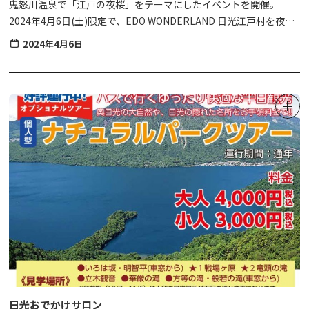
鬼怒川温泉で「江戸の夜桜」をテーマにしたイベントを開催。
2024年4月6日(土)限定で、EDO WONDERLAND 日光江戸村を夜間
特別に開村します。
2024年4月6日
「鬼怒川温泉夜桜ライトアップ」では江戸の町人文化を、EDO
WONDERLAND では武家文化を体験してみませんか。
※夜間のEDO WONDERLAND入村には、特別チケットが必要で
す。(通常の一日券ではご入村いただけません）
日光おでかけサロン