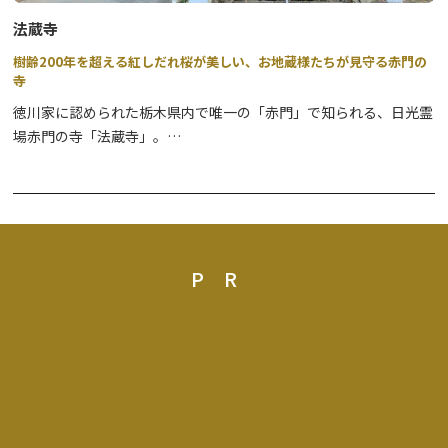
す。
法蔵寺
⇒
詳細はこちら
樹齢200年を超える紅しだれ桜が美しい、お地蔵様たちが見守る赤門の
寺
●坐禅体験
徳川家に認められた栃木県内で唯一の「赤門」で知られる、日光霊
世界遺産 日光の社寺エリアで、心整う坐禅体験に参加できるツア
場赤門の寺「法蔵寺」。
ーです。
境内には紅しだれ桜の古木が4月上旬に見頃を迎え、開花中は夜間
（令和5年9月15日（金）～令和6年9月30日（月）まで）
ライトアップ（１7時頃～２0時 雨天中止）が行われ、夜の花見
⇒
詳細はこちら
もお楽しみいただけます。
写経や写仏、念仏、瞑想が体験できますので、非日常体験としてい
かがですか？
PR
※詳細は直接お寺までお問い合わせください。