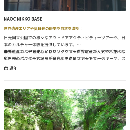
他詳細は・・・
https://www.icebucks.jp/
NAOC NIKKO BASE
世界遺産エリアや奥日光の歴史や自然を満喫！
日光国立公園での様々なアウトドアアクティビティーツアーや、日
本のカルチャー体験を提供しています。
世界遺産エリアを中心としたサイクリングツアーが人気で、冬には
●ディスカバー日光サイクリングツアー世界遺産エリアや杉並木な
奥日光のパウダースノーを楽しめるクロスカントリースキーや、ス
どを中心に、より穴場な「日光」を走るツアーです。
ノーシュー、雪上スキーのツアーも開催しています。
⇒
詳細はこちら
通年
●SATOYAMAサイクリングツアー日光連山から流れる綺麗な水に
育まれた里山の風景を、E-BIKEに乗って楽しく巡るツアーです。
⇒
詳細はこちら
●雲竜渓谷スノートレッキングNAOCのトレッキングツアーで一番
人気のあるツアーです。※健脚向き
⇒
詳細はこちら