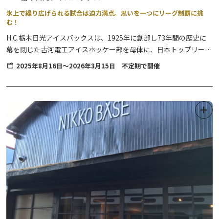
氷上で繰り広げられる試合は迫力満点。思いを一つにリーグ制覇に挑
む！
H.C.栃木日光アイスバックスは、1925年に創部し73年間の歴史に
幕を閉じた古河電工アイスホッケー部を母体に、日本トップリーグ
史上初の市民クラブチームとして1999年に誕生しました。
2025年8月16日～2026年3月15日 不定期で開催
90年近くの歴史の中、不況や企業スポーツの危機、ウインタース
ポーツの相対的マイナー化といった逆風にさらされても、なお強く
人々を惹きつけてきた日光アイスバックスは、親会社を持たないプ
ロフェッショナルクラブとして国内外のファンやクラブ会員、スポ
ンサーの支援により活動しています。
【2025-2026 アジアリーグアイスホッケー 日光ホームゲーム ス
ケジュール】
2025年 8月16日・17日・23日 30日、 9月13日・14日・20日・
21日・23日、
10月4日・5日、11月8日・9日、12月6日・7日・27日・28日
2026年 1月17日・18日、2月7日・8日・21日・22日、3月14日・
15日