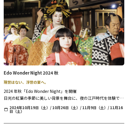
され、奥日光の自然をつくる水の流れや湿原の風景と生きものの様
子を迫力ある大画面でご覧いただける他、高精細な大型映像やAR
を取り入れたジオラマ展示や、英国大使館別荘建築により国際避暑
地の始まりとなった「英国公使アーネストサトウ」と奥日光のかか
わりを描いた映像などもお楽しみいただくことができます。
また、ガイドツアーや、セルフガイド機能が付いたe-bikeのレンタ
ル、低公害バスの運行、英国大使館別荘記念公園の運営など、奥日
光をより楽しめる様々なコンテンツを提供しています。
Edo Wonder Night 2024 秋
現世はない、浮世の宴へ。
2024 年秋「Edo Wonder Night」を開催
日光の紅葉の季節に美しい背景を舞台に、夜の江戸時代を体験でき
るもので、今秋は4 回にわたり開催いたします。
2024年10月19日（土）/ 10月26日（土）/ 11月9日（土）/ 11月16
日（土）
妖艶にライトアップされた夜の江戸を舞台に、忍者や町人のアトラ
クション、豪華で華やかな花魁道中、江戸の町上空に大輪の花模様
をひろげる打ち上げ花火やライブ演奏をお楽しみいただけます。さ