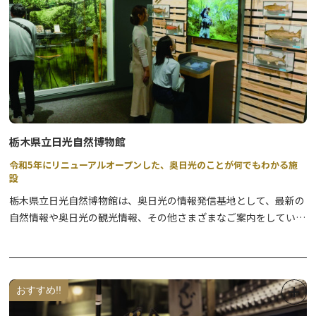
その他の詳細は、公式WEBサイトをご確認ください。
日光の自然に精通したガイドとともに素晴しい大自然を満喫してみ
ませんか。
栃木県立日光自然博物館
令和5年にリニューアルオープンした、奥日光のことが何でもわかる施
設
栃木県立日光自然博物館は、奥日光の情報発信基地として、最新の
自然情報や奥日光の観光情報、その他さまざまなご案内をしていま
す。
令和5年3月31日にリニューアルオープンを迎えたばかりで、自然
系と人文系の常設展示室が大幅に改修されました。
おすすめ!!
最新のデジタル技術を活用した没入感のある映像コンテンツが採用