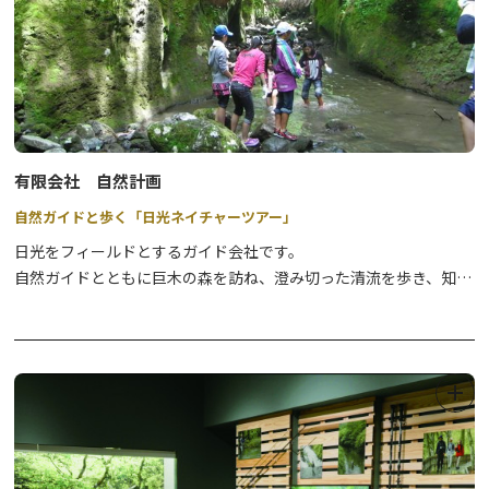
●奥日光スノーシュー奥日光の原生林の中で雪を楽しむ、どなたで
も参加できる楽しいツアーです。
⇒
詳細はこちら
●奥日光エアボード&スノーシュースイスで生まれ、欧州ではすで
に人気沸騰中のエアボートを楽しむツアーです。
⇒
詳細はこちら
有限会社 自然計画
自然ガイドと歩く「日光ネイチャーツアー」
●奥日光スノーサイクリング圧雪された緩やかな雪道のサイクリン
日光をフィールドとするガイド会社です。
グを楽しみながら、日光国立公園の冬の絶景を満喫するツアーで
自然ガイドとともに巨木の森を訪ね、澄み切った清流を歩き、知ら
す。
れざる滝を訪れれば、日光のイメージが180度変わります！
⇒
詳細はこちら
●BC. クロスカントリースキー奥日光で、上質なパウダースノーに
冬はスノーシューツアーがおすすめ。
出会えるツアーです。
専属ガイドスタイルの「貸切ガイド（半日または１日）」が人気で
⇒
詳細はこちら
すが、2名から催行される各種ツアーのほか学校団体向けの自然体
験学習もオーダーメイドのプログラムで可能です。