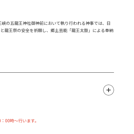
龍王峡の五龍王神社御神前において執り行われる神事では、日
祭と龍王祭の安全を祈願し、郷土芸能「龍王太鼓」による奉納
輿」の渡御が行われるほか、特設ステージでは郷土芸能や各種
22時
0：00時～行います。