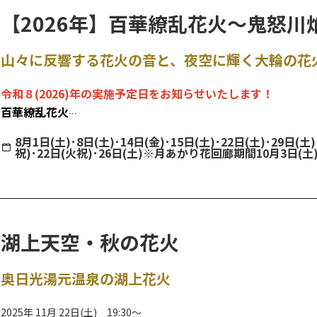
◆一心舘
ライトアップ時間：18:30～21:00
【2026年】百華繚乱花火～鬼怒川
◆きぬ川国際ホテル
会 場：鬼怒川公園
◆鬼怒川温泉 山楽
▶飲食コーナー、物販、体験ブースあります！
山々に反響する花火の音と、夜空に輝く大輪の花
◆日光きぬ川ホテル三日月
◆鬼怒川パークホテルズ
▶月あかりの演奏会
令和８(2026)年の実施予定日をお知らせいたします！
◆ホテルサンシャイン鬼怒川
10月4日(土)
百華繚乱花火
◆ホテル栂の季
◆渡辺美貴／ヴァイオリン
◆鬼怒川渓翠
～鬼怒川焔火（きぬがわえんか）～
①18:30～②19:15～③20:00～各約20分予定
8月1日(土)･8日(土)･14日(金)･15日(土)･22日(土)･29日(土)
◆日光花いちもんめ
祝)･22日(火祝)･26日(土)※月あかり花回廊期間10月3日(土)
◆鬼怒川グランドホテル夢の季
《 実施予定日 》8月1日(土)・8日(土)・14日(金)・15日(土)・22日(土)・29日(土)
10月5日(日)
◆若竹の庄
9月5日(土)・12日(土)・19日(土)・20日(日)・21日(月祝)・22日(火休
◆てみ(大平光美)／琴
◆鬼怒川温泉駅(東武鉄道)
《打上場所》鬼怒楯岩大吊橋
①18:30～②19:30～③20:30～各約20分予定
◆鬼怒川･川治温泉観光情報センター
《打上時間》20：45～約8分予定
湖上天空・秋の花火
10月11日(土)
◆日光市立藤原中学校／吹奏楽部
《 実施予定日(月あかり花回廊期間) 》10月3日(土)・10日(土)
奥日光湯元温泉の湖上花火
①18:30～約30分予定
《観覧場所》鬼怒川温泉駅前広場
《打上時間》
20：45～約8分予定
2025年 11月 22日(土) 19:30～