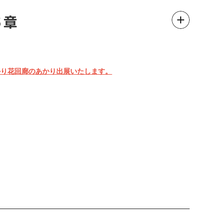
６章
・今市第二小学校を一般駐車場としてご利用下さい。
迎による駐停車も禁止です。
はお控えください）
月あかり花回廊のあかり出展いたします。
示を実施します。
がございますので、あらかじめご了承ください。