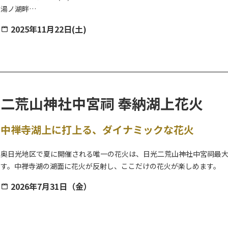
10月12日(日)
※月あかり花回廊イベント期間中の花火は鬼怒川温泉駅前広場を観覧場所として予
湯ノ湖畔
◆壱太郎／和太鼓
2025年11月22日(土)
①18:30～②19:30～③20:30～各約20分予定
夏に予定されていた花火大会がツキノワグマの影響により中止となっ
※天候の急激な変化がある場合（雨天・強風等）は、
お客様からのお問合せご要望が多く、この秋に開催することとなりま
急遽中止する場合がございますのであらかじめご了承ください。
▶
百華繚乱花火 鬼怒川焔火(きぬがわえんか)
秋の澄んだ夜空に映える花火は、夏とはまた違った美しさ
鬼怒川温泉では8月のお盆期間中、9月は土曜日を中心に、10月は
月あかり花回
温泉街に響く音とともに、ゆっくりとした季節の夜をお楽しみくださ
※
荒天時は中止となる場合があります。
＊冬の花火 2026年2月7日(土)も予定しております。
日 時：10月4日(土)、11日(土)
20:30～約7分間
二荒山神社中宮祠 奉納湖上花火
間近で見る迫力の花火は必見です！
会 場：鬼怒川公園
天候不良により延期や中止になる可能性も有ります。ご了承ください
施設によってはご宿泊のお部屋から花火を楽しめます。
中禅寺湖上に打上る、ダイナミックな花火
どうぞ鬼怒川温泉の花火をごゆっくりお楽しみください。
奥日光湯元温泉の旅館組合公式ホームページでは、
奥日光地区で夏に開催される唯一の花火は、日光二荒山神社中宮祠最
湯ノ湖畔に広がる温泉街「奥日光湯元温泉」にある宿泊施設を紹介し
※打上場所により、ご覧になれる施設が異なります。
す。中禅寺湖の湖面に花火が反射し、ここだけの花火が楽しめます。
奥日光湯元温泉旅館協同組合オフィシャルサイト
また、日光旅ナビで
ご予約の際に、宿泊施設にお問合せ下さい。
用ください
2026年7月31日（金）