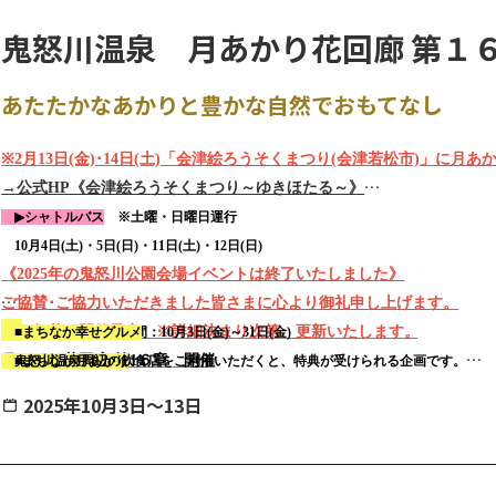
・灯篭流し（19：30～）
※天候等により変更になる場合がございます。
【車でお越しの皆様へ】
鬼怒川温泉 月あかり花回廊 第１
大谷橋付近河川敷駐車場・日光市七里地内河川敷駐車場・今市小学校
●8月4日（火）
※日光だいや川公園並びに丸山公園近辺に
駐車場はございません。送
・扇の的弓道大会奉告祭（8：10～）
あたたかなあかりと豊かな自然でおもてなし
・第66回 扇の的弓道大会（9：00～）
※問合せ先：栃木県弓道連盟 0283-21-0885（神社へのお問合せ
※2月13日(金)･14日(土)「会津絵ろうそくまつり(会津若松市)」に
→公式HP《会津絵ろうそくまつり～ゆきほたる～》
▶
シャトルバス
※土曜・日曜日運行
10月4日(土)・5日(日)・11日(土)・12日(日)
《2025年の鬼怒川公園会場イベントは終了いたしました》
ご協賛･ご協力いただきました皆さまに心より御礼申し上げます。
2026年秋、開催予定 ※詳細決まり次第、更新いたします。
【連携企画】 開催期間：10月3日(金)～31日(金)
■
まちなか幸せグルメ
月あかり花回廊 第1６章 開催
■まちなか月あかり
鬼怒川温泉周辺の飲食店をご利用いただくと、特典が受けられる企画です。
「鬼怒川公園ライトアップ」
鬼怒川温泉のホテル・旅館・観光施設などで、月あかり花回廊をイメージした展
第16章では「オニうま！ぐるめガイド」とのコラボ企画で開催いたします→
★
2025年10月3日～13日
★展示施設の都合(混雑等)により、施設の宿泊者様以外の見学をお断りする場合
和傘と明かりを使用して鬼怒川公園森のエリアを装飾します。
※荒天時は中止となる場合があります。
注)施設の駐車場は、施設の宿泊者様以外の方は、ご利用できません。
◆あさや
開催期間：2025年10月3日（金）～10月13日（月・祝）予定