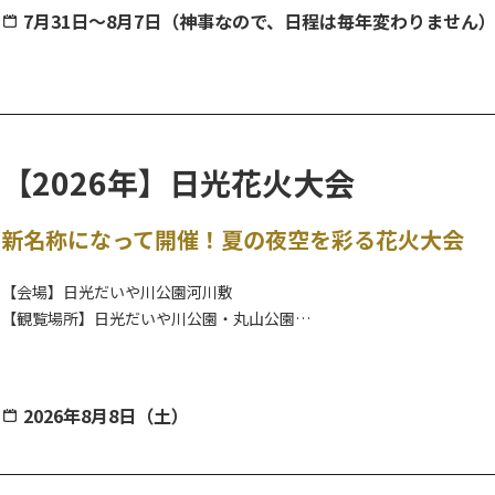
21:30 『鬼怒川囃子 八汐会』
7月31日～8月7日（神事なので、日程は毎年変わりません
二荒山神社中宮祠で行われる奥日光最大の夏の祭典で、1200年以上
22:00 神輿納め
ハイライトは午前0時からの夜間登山で、山頂でのご来光をめざす登山
実施されます。
7月25日(土)
19:15 『龍王太鼓』郷土芸能
（以下、実施内容（予定）です）
19:30 『下山けんじ』 地元演歌歌手 歌謡ショー
●7月31日（金）
【2026年】日光花火大会
20:00 『幽幻MONSTRO』ミニライブ MENSアイドルグル
・行人行列（15：00～）
20:30 『ツァイ･リン』地元演歌歌手 歌謡ショー
・子供みこし（16：00～）
21:00 『愛内里菜』ライブショー
新名称になって開催！夏の夜空を彩る花火大会
・深山踊り、深山踊りコンテスト（夕刻～）
21:30 『鬼怒川囃子 八汐会』
・
奉納湖上花火
（20：30～）
22:00 神輿納め
【会場】日光だいや川公園河川敷
・男体山夜間登拝受付開始（23：00ごろ～）
【観覧場所】日光だいや川公園・丸山公園
◆開催場所
●8月1日（土）
＊御渡 参加宿泊施設
・男体山夜間登拝開始（0：00～）
＊神事 龍王峡 五龍王神社参道大鳥居前
・男体山夜間登拝受付開始（23：00ごろ～）
＊本祭 鬼怒川温泉 くろがね橋周辺
2026年8月8日（土）
日光の夏の風物詩、8月に開催される花火大会は、観覧場所は涼やかな
※今年度(令和8年)、龍王祭の花火はございませんの
スがあると座ってゆっくりと鑑賞できますよ。
●8月2日（日）
露店の出店もあり！夏の風物詩をぜひお楽しみ下さい。
・男体山夜間登拝開始（0：00～）