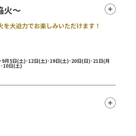
焔火～
火を大迫力でお楽しみいただけます！
･9月5日(土)･12日(土)･19日(土)･20日(日)･21日(月
･10日(土)
)・26日(土)