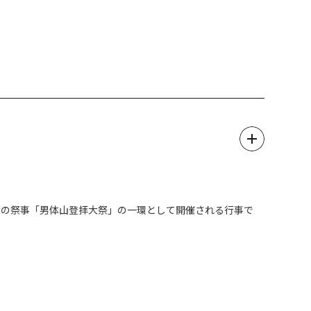
定しております。
ておりましたが、
した。
廊期間中
の土曜に打上花火を開催。
い。
。
大の祭事「男体山登拝大祭」の一環として開催される行事で
ております。
は日光市内のお宿検索やご宿泊のご予約が可能です。ぜひご活