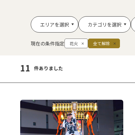
エリアを選択
カテゴリを選択
現在の条件指定
花火
全て解除
11
件ありました