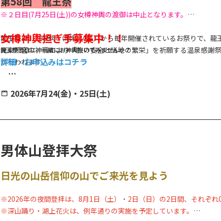
第58回 龍王祭
※２日目(7月25日(土))の女樽神輿の渡御は中止となります。
女樽神輿担ぎ手募集中！！
龍王祭は、1969年（昭和44年）から毎年開催されているお祭りで、
光東照宮の神職により「旅の安全と当地の繁栄」を祈願する温泉感謝
龍王祭当日に、一緒にお神輿担いでみませんか？
詳細・お申込みはコチラ
が行われます。
◆開催日時◆
本祭では、勇壮な「万燈神輿」や、女性だけで担ぐ艶やかな「女樽神
2026年7月24(金)・25日(土)
2026年7月1日（水）～31日（金）
ショーの開催を予定しております。
＊御渡（神輿展示） 7月1日（水）～31日（金）
＊神事（龍王峡） 7月24日（金）11時～11時50分
＊本祭（鬼怒川温泉街） 7月24日（金）･25日（土）18時～
《イベント時間予定》
男体山登拝大祭
7月24日(金)
19:15『龍王太鼓』郷土芸能
日光の山岳信仰の山でご来光を見よう
19:30 『LOVE PANIC!』ミニライブ アイドルグループ
20:00 『Quest Ship』 ミニライブ アイドルグループ
※2026年の夜間登拝は、8月1日（土）・2日（日）の2日間、それぞれ
20:30 『壱太郎』和太鼓奏者
※深山踊り・湖上花火は、例年通りの実施を予定しています。
21:00 『友田オレ』 お笑いライブ