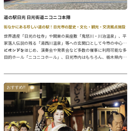
道の駅日光 日光街道ニコニコ本陣
街なかにある珍しい道の駅！日光市の歴史・文化・観光・交流拠点施設
世界遺産「日光の社寺」や関東の奥座敷「鬼怒川・川治温泉」、平
家落人伝説の残る「湯西川温泉」等への玄関口として今市の中心部
にオープン！
イベントをはじめ、演奏会や発表会など多数の催事に利用可能な多
目的ホール「ニコニコホール」、日光市内はもちろん、栃木県内の
農産物・お土産が手に入る「ニコニコマルシェ（商業施設）」、日
光グルメの代表のひとつ「日光そば」が味わえるそば店、海鮮料理
も嬉しいメニュー豊富な和食処などで構成される複合施設の道の駅
です。
おすすめ!!
観光案内はお任せ！道の駅日光観光情報館（日光市観光協会本部・
今市支部事務所）と、コンビニエンスストアもぜひお立ち寄りくだ
さい。
★2026年4月から、新施設として「交流館」が無料利用できます。