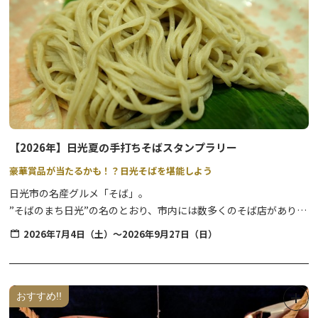
※内容は天候その他の理由により、予告なく変更となる場合がござ
います。予めご了承くださいませ。
【2026年】日光夏の手打ちそばスタンプラリー
豪華賞品が当たるかも！？日光そばを堪能しよう
日光市の名産グルメ「そば」。
”そばのまち日光”の名のとおり、市内には数多くのそば店があり、
１年を通して季節ごとの味をお楽しみいただけます。
2026年7月4日（土）～2026年9月27日（日）
そんな日光そばを堪能できるスタンプラリーが、今年も”夏”から開
催中です。
暑い夏にはさっぱりとした、期間限定・店舗限定提供の『夏そば』
や、名店揃いの日光そばをこの機会に味わってみませんか？
おすすめ!!