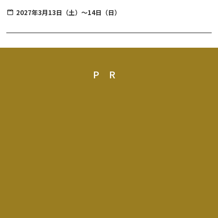
「尊徳先生（さん）」と呼ばれ今でも親しまれている今市が誇る偉
2027年3月13日（土）～14日（日）
人、二宮尊徳翁を祀る「報徳二宮神社」が会場です。
歴史ある神社の境内が提灯などの温かな灯りで照らされ、レトロ感
満載！
地元町内お囃子団体による演奏とともに、地元ならではの特産品や
絶品グルメを心ゆくまでお楽しみください。
PR
【”今市（いまいち）”の名前の由来と『食』について】
日光市にある今市エリアは、四街道が交わることで人と同時に、
『食』や『物』が集まった場所です。
そんな当エリアでは、毎週のように「朝市」や「六斎市」と呼ばれ
る「市＝いち」が盛んに開催されていたことから、「今市」という
地名が名付けられたといわれています。