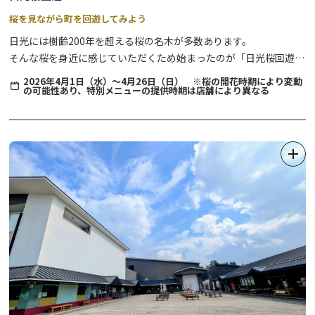
桜を見ながら町を回遊してみよう
日光には樹齢200年を超える桜の名木が多数あります。
そんな桜を身近に感じていただくため始まったのが「日光桜回遊」
です。
2026年4月1日（水）～4月26日（日） ※桜の開花時期により変動
の可能性あり、特別メニューの提供時期は店舗により異なる
町歩きを楽しみながら、歴史息づく門前町の桜を再発見してみませ
んか？
※写真はイメージです。
※2026年の開催は、4月1日（水）～4月26日（日）までとなりま
す。
2026年 桜回遊のマップは以下をご確認ください。
＊2025年以前のパンフレットに掲載されていたお守り頒布、店
舗の情報などは各店舗等にご確認ください。