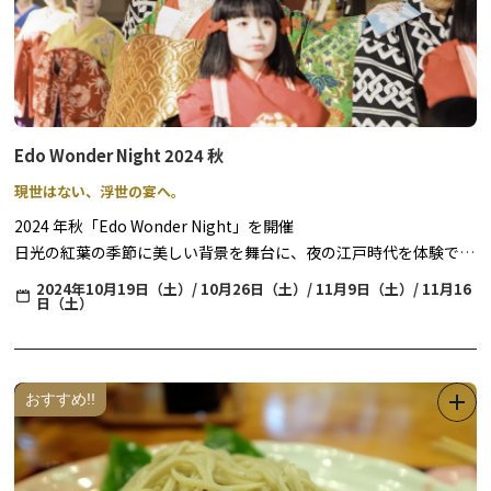
館内にはフリースペースの他、授乳室が利用いただけますので、こ
ちらもお気軽にお入りください。
Edo Wonder Night 2024 秋
現世はない、浮世の宴へ。
2024 年秋「Edo Wonder Night」を開催
日光の紅葉の季節に美しい背景を舞台に、夜の江戸時代を体験でき
るもので、今秋は4 回にわたり開催いたします。
2024年10月19日（土）/ 10月26日（土）/ 11月9日（土）/ 11月16
日（土）
妖艶にライトアップされた夜の江戸を舞台に、忍者や町人のアトラ
クション、豪華で華やかな花魁道中、江戸の町上空に大輪の花模様
をひろげる打ち上げ花火やライブ演奏をお楽しみいただけます。さ
らに、江戸の料理やアルコールドリンクもご用意しています。昼と
おすすめ!!
は異なる雰囲気を見せる江戸情緒あふれる町並みを眺めながら、ま
るで江戸時代にタイムスリップしたかのような体験をお楽しみいた
だけます。