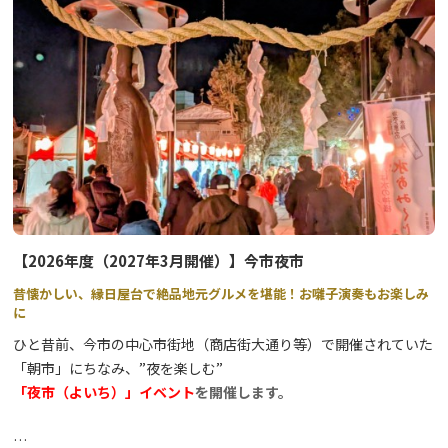
【日光夏の手打ちそばスタンプラリー】
開催期間：2026年7月4日（土）～9月27日（日）
日光市内の参加店舗をめぐり、スタンプを集めて応募しよう！
参加店舗のスタンプを3つ集めると、宿泊代30,000円分といった豪
華賞品や日光特産品が当たる抽選に応募できます。期間中は何度で
も応募可能、全店舗制覇賞もあり！
※営業時間や休業日は店舗によって異なりますので、お出かけ前に
ご確認ください。
【2026年度（2027年3月開催）】今市夜市
昔懐かしい、縁日屋台で絶品地元グルメを堪能！お囃子演奏もお楽しみ
に
ひと昔前、今市の中心市街地（商店街大通り等）で開催されていた
「朝市」にちなみ、”夜を楽しむ”
「夜市（よいち）」イベント
を開催します。