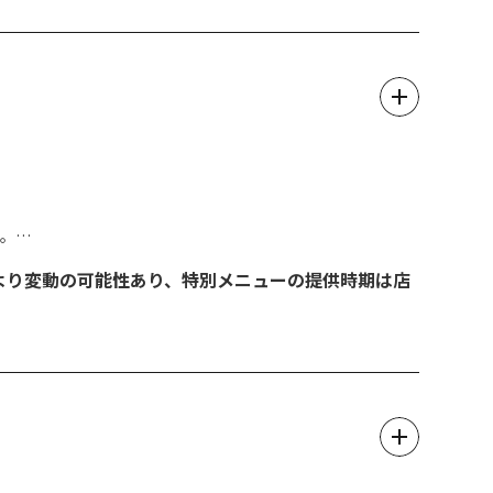
品グルメを心ゆくまでお楽しみください。
』や『物』が集まった場所です。
「市＝いち」が盛んに開催されていたことから、「今市」とい
す。
か？
期により変動の可能性あり、特別メニューの提供時期は店
情報などは各店舗等にご確認ください。