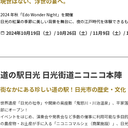
現世はない、浮世の宴へ。
2024 年秋「Edo Wonder Night」を開催
日光の紅葉の季節に美しい背景を舞台に、夜の江戸時代を体験できるも
妖艶にライトアップされた夜の江戸を舞台に、忍者や町人のアトラク
2024年10月19日（土）/ 10月26日（土）/ 11月9日（土）/
様をひろげる打ち上げ花火やライブ演奏をお楽しみいただけます。さ
昼とは異なる雰囲気を見せる江戸情緒あふれる町並みを眺めながら、
みいただけます。
※内容は天候その他の理由により、予告なく変更となる場合がございま
道の駅日光 日光街道ニコニコ本陣
街なかにある珍しい道の駅！日光市の歴史・文化
世界遺産「日光の社寺」や関東の奥座敷「鬼怒川・川治温泉」、平家
部にオープン！
イベントをはじめ、演奏会や発表会など多数の催事に利用可能な多目
の農産物・お土産が手に入る「ニコニコマルシェ（商業施設）」、日