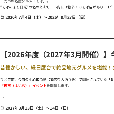
日光市の名産グルメ「そば」。
”そばのまち日光”の名のとおり、市内には数多くのそば店があり、１
そんな日光そばを堪能できるスタンプラリーが、今年も”夏”から開催
2026年7月4日（土）～2026年9月27日（日）
暑い夏にはさっぱりとした、期間限定・店舗限定提供の『夏そば』や
【日光夏の手打ちそばスタンプラリー】
開催期間：2026年7月4日（土）～9月27日（日）
日光市内の参加店舗をめぐり、スタンプを集めて応募しよう！
【2026年度（2027年3月開催）
参加店舗のスタンプを3つ集めると、宿泊代30,000円分といった豪
でも応募可能、全店舗制覇賞もあり！
昔懐かしい、縁日屋台で絶品地元グルメを堪能！
※営業時間や休業日は店舗によって異なりますので、お出かけ前にご
ひと昔前、今市の中心市街地（商店街大通り等）で開催されていた「朝
「夜市（よいち）」イベント
を開催します。
「尊徳先生（さん）」と呼ばれ今でも親しまれている今市が誇る偉人
2027年3月13日（土）～14日（日）
歴史ある神社の境内が提灯などの温かな灯りで照らされ、レトロ感満