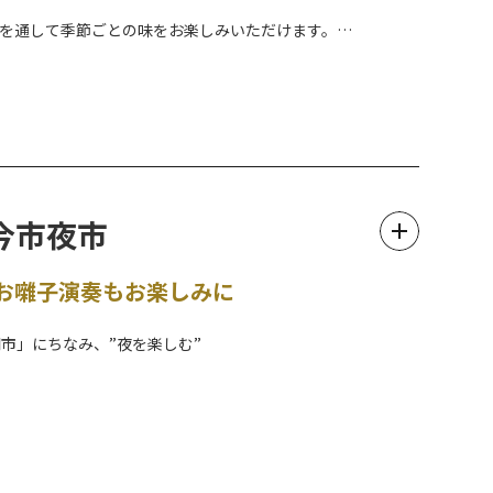
年を通して季節ごとの味をお楽しみいただけます。
中です。
、名店揃いの日光そばをこの機会に味わってみませんか？
】今市夜市
華賞品や日光特産品が当たる抽選に応募できます。期間中は何度
お囃子演奏もお楽しみに
確認ください。
市」にちなみ、”夜を楽しむ”
、二宮尊徳翁を祀る「報徳二宮神社」が会場です。
載！