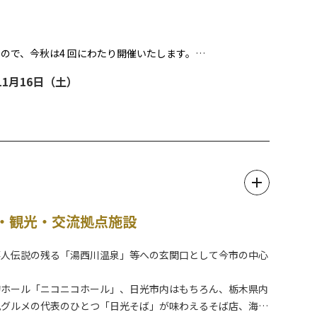
ので、今秋は4 回にわたり開催いたします。
ション、豪華で華やかな花魁道中、江戸の町上空に大輪の花模
 11月16日（土）
らに、江戸の料理やアルコールドリンクもご用意しています。
まるで江戸時代にタイムスリップしたかのような体験をお楽し
す。予めご了承くださいませ。
・観光・交流拠点施設
落人伝説の残る「湯西川温泉」等への玄関口として今市の中心
的ホール「ニコニコホール」、日光市内はもちろん、栃木県内
光グルメの代表のひとつ「日光そば」が味わえるそば店、海鮮