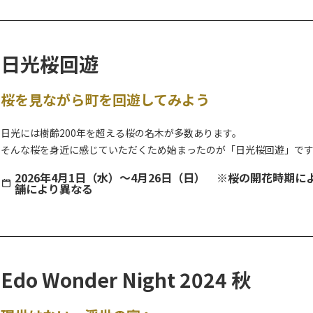
地元町内お囃子団体による演奏とともに、地元ならではの特産品や絶
【”今市（いまいち）”の名前の由来と『食』について】
日光桜回遊
日光市にある今市エリアは、四街道が交わることで人と同時に、『食
そんな当エリアでは、毎週のように「朝市」や「六斎市」と呼ばれる
桜を見ながら町を回遊してみよう
う地名が名付けられたといわれています。
日光には樹齢200年を超える桜の名木が多数あります。
そんな桜を身近に感じていただくため始まったのが「日光桜回遊」で
町歩きを楽しみながら、歴史息づく門前町の桜を再発見してみません
2026年4月1日（水）～4月26日（日） ※桜の開花時
舗により異なる
※写真はイメージです。
※2026年の開催は、4月1日（水）～4月26日（日）までとなります。
2026年 桜回遊のマップは以下をご確認ください。
＊2025年以前のパンフレットに掲載されていたお守り頒布、店舗の
Edo Wonder Night 2024 秋