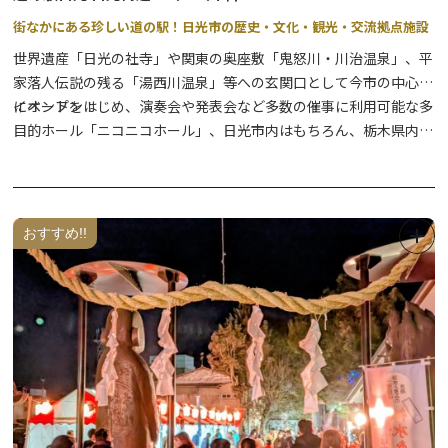
街なかにある珍しい道の駅！日光市の歴史・文化・観光・交流拠点施設
世界遺産「日光の社寺」や関東の奥座敷「鬼怒川・川治温泉」、平
家落人伝説の残る「湯西川温泉」等への玄関口として今市の中心部
にオープン！
イベントをはじめ、演奏会や発表会など多数の催事に利用可能な多
目的ホール「ニコニコホール」、日光市内はもちろん、栃木県内の
農産物・お土産が手に入る「ニコニコマルシェ（商業施設）」、日
光グルメの代表のひとつ「日光そば」が味わえるそば店、海鮮料理
も嬉しいメニュー豊富な和食処などで構成される複合施設の道の駅
です。
おすすめ!!
観光案内はお任せ！道の駅日光観光情報館（日光市観光協会本部・
今市支部事務所）と、コンビニエンスストアもぜひお立ち寄りくだ
さい。
★2026年4月から、新施設として「交流館」が無料利用できます。
館内にはフリースペースの他、授乳室が利用いただけますので、こ
ちらもお気軽にお入りください。