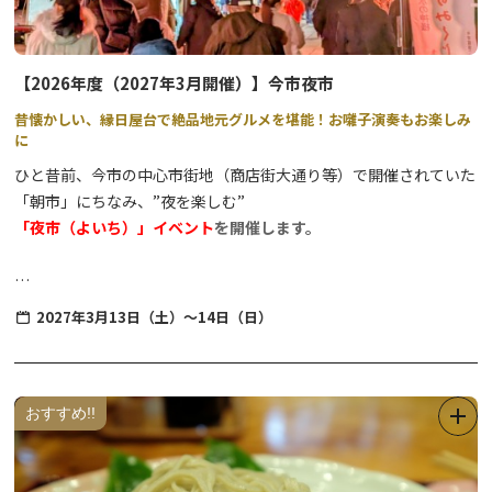
【2026年度（2027年3月開催）】今市夜市
昔懐かしい、縁日屋台で絶品地元グルメを堪能！お囃子演奏もお楽しみ
に
ひと昔前、今市の中心市街地（商店街大通り等）で開催されていた
「朝市」にちなみ、”夜を楽しむ”
「夜市（よいち）」イベント
を開催します。
「尊徳先生（さん）」と呼ばれ今でも親しまれている今市が誇る偉
2027年3月13日（土）～14日（日）
人、二宮尊徳翁を祀る「報徳二宮神社」が会場です。
歴史ある神社の境内が提灯などの温かな灯りで照らされ、レトロ感
満載！
地元町内お囃子団体による演奏とともに、地元ならではの特産品や
おすすめ!!
絶品グルメを心ゆくまでお楽しみください。