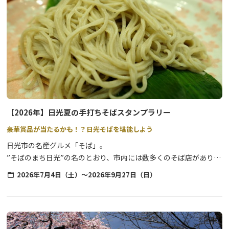
【”今市（いまいち）”の名前の由来と『食』について】
日光市にある今市エリアは、四街道が交わることで人と同時に、
『食』や『物』が集まった場所です。
そんな当エリアでは、毎週のように「朝市」や「六斎市」と呼ばれ
る「市＝いち」が盛んに開催されていたことから、「今市」という
地名が名付けられたといわれています。
【2026年】日光夏の手打ちそばスタンプラリー
豪華賞品が当たるかも！？日光そばを堪能しよう
日光市の名産グルメ「そば」。
”そばのまち日光”の名のとおり、市内には数多くのそば店があり、
１年を通して季節ごとの味をお楽しみいただけます。
2026年7月4日（土）～2026年9月27日（日）
そんな日光そばを堪能できるスタンプラリーが、今年も”夏”から開
催中です。
暑い夏にはさっぱりとした、期間限定・店舗限定提供の『夏そば』
や、名店揃いの日光そばをこの機会に味わってみませんか？