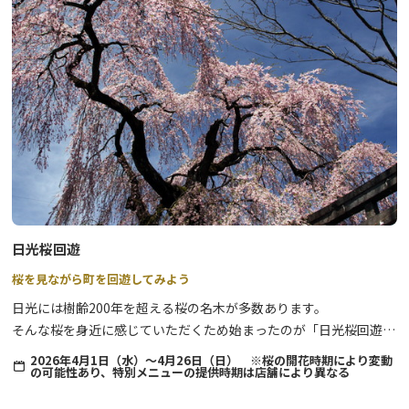
【日光夏の手打ちそばスタンプラリー】
開催期間：2026年7月4日（土）～9月27日（日）
日光市内の参加店舗をめぐり、スタンプを集めて応募しよう！
参加店舗のスタンプを3つ集めると、宿泊代30,000円分といった豪
華賞品や日光特産品が当たる抽選に応募できます。期間中は何度で
も応募可能、全店舗制覇賞もあり！
※営業時間や休業日は店舗によって異なりますので、お出かけ前に
ご確認ください。
日光桜回遊
桜を見ながら町を回遊してみよう
日光には樹齢200年を超える桜の名木が多数あります。
そんな桜を身近に感じていただくため始まったのが「日光桜回遊」
です。
2026年4月1日（水）～4月26日（日） ※桜の開花時期により変動
の可能性あり、特別メニューの提供時期は店舗により異なる
町歩きを楽しみながら、歴史息づく門前町の桜を再発見してみませ
んか？