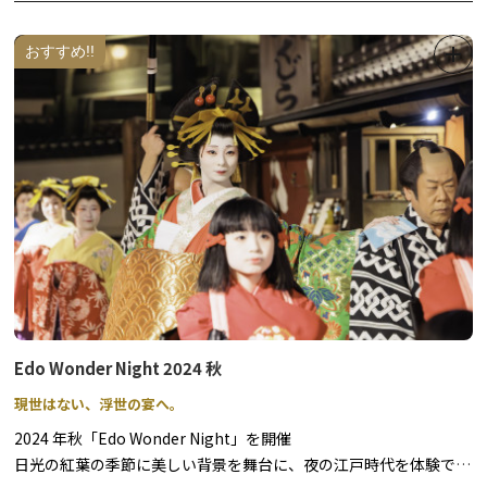
※写真はイメージです。
おすすめ!!
※2026年の開催は、4月1日（水）～4月26日（日）までとなりま
す。
2026年 桜回遊のマップは以下をご確認ください。
＊2025年以前のパンフレットに掲載されていたお守り頒布、店
舗の情報などは各店舗等にご確認ください。
Edo Wonder Night 2024 秋
現世はない、浮世の宴へ。
2024 年秋「Edo Wonder Night」を開催
日光の紅葉の季節に美しい背景を舞台に、夜の江戸時代を体験でき