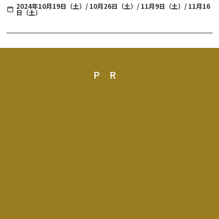
るもので、今秋は4 回にわたり開催いたします。
2024年10月19日（土）/ 10月26日（土）/ 11月9日（土）/ 11月16
日（土）
妖艶にライトアップされた夜の江戸を舞台に、忍者や町人のアトラ
クション、豪華で華やかな花魁道中、江戸の町上空に大輪の花模様
をひろげる打ち上げ花火やライブ演奏をお楽しみいただけます。さ
らに、江戸の料理やアルコールドリンクもご用意しています。昼と
は異なる雰囲気を見せる江戸情緒あふれる町並みを眺めながら、ま
るで江戸時代にタイムスリップしたかのような体験をお楽しみいた
PR
だけます。
※内容は天候その他の理由により、予告なく変更となる場合がござ
います。予めご了承くださいませ。