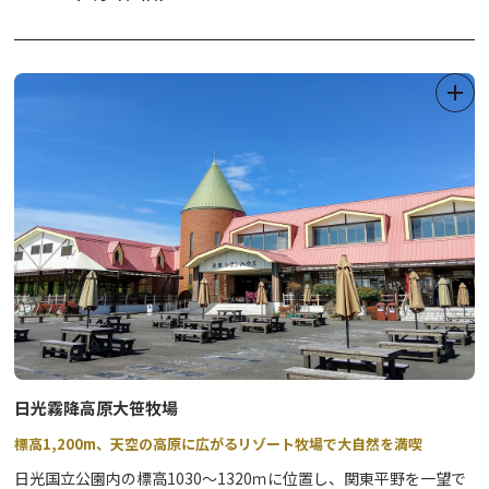
標高約460mほどの琴平山は、神社まで続く階段を上っていく参道
と、車で山頂まで行ける道があり、山頂には無料駐車場と公衆トイ
レが完備されていますので、安心してハイキングや散策が楽しめる
穴場スポットにもなっています。
日光霧降高原大笹牧場
標高1,200m、天空の高原に広がるリゾート牧場で大自然を満喫
日光国立公園内の標高1030～1320ｍに位置し、関東平野を一望で