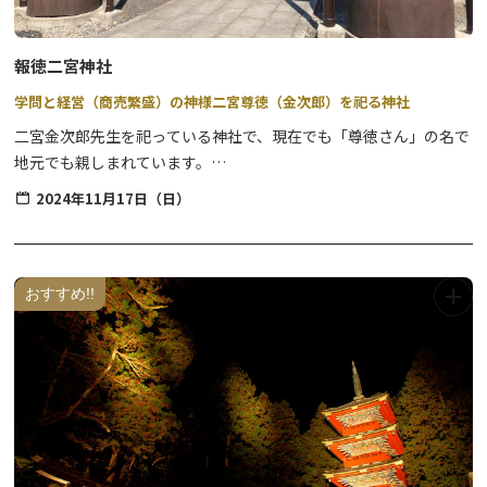
報徳二宮神社
学問と経営（商売繁盛）の神様二宮尊徳（金次郎）を祀る神社
二宮金次郎先生を祀っている神社で、現在でも「尊徳さん」の名で
地元でも親しまれています。
境内にある薪を背負った像のイメージからも、学問の神様として知
2024年11月17日（日）
られています。
またその昔、藩や村の財政再建・復興を行ったことから、経営、財
福、商売繁盛など金運のご利益もあります。境内には、ご遺体全て
が安置された史跡、二宮尊徳翁の墓所や宝物館といった見どころが
おすすめ!!
あり、お参りの際にはぜひ併せて見学下さい。
人慣れしている鳩に餌やり体験もできます。
手水舎では季節の花手水が生けられ、花手水スポットしても人気で
すので、フォトジェニックな1枚をぜひどうぞ。