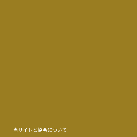
パフォーマンス
イベント期間中、毎日、輪王寺三仏堂前の特設ステージでライブパ
フォーマンスが行われます！
10月31日（金）
18:00 和太鼓演奏／壱太郎
20:00 音楽パフォーマンス（声楽）／竹澤奎季（ソプラノ歌手）
11月1日（土）
18:00 こども和太鼓演奏／宝珠太鼓（宝珠保育園）
18:30 音楽パフォーマンス／Miki MARiE（シンガーソングライタ
ー）
19:15 ダンスパフォーマンス／県内外で活躍するダンサーたち
20:00 音楽パフォーマンス／上鈴木兄弟（HIPHOP）
11月2日（日）
18:00 よさこい演舞／勢や
当サイトと協会について
20:00 音楽パフォーマンス／CiON（ガールズユニット）