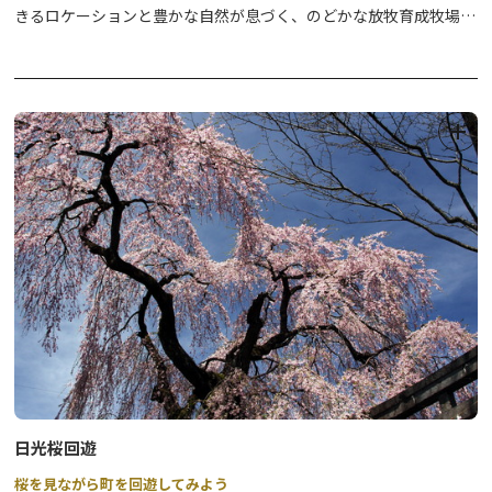
きるロケーションと豊かな自然が息づく、のどかな放牧育成牧場。
362ヘクタールもの面積を誇る、全国屈指の広さの牧場内には、動
物と一緒に遊べるふれあい施設や家族で楽しめるアスレチック、名
物のジンギスカンが食べられるレストランなどが設けられている
他、アイスクリームやバター作りを体験いただけます。
敷地内にはオートキャンプ場が併設され、アウトドア慣れしていな
い方でもお気軽にキャンプを楽しめます。冬期はスノーモービルの
迫力ある雪上体験もおすすめ。
四季を通して大自然を満喫できる観光牧場です。
日光桜回遊
桜を見ながら町を回遊してみよう