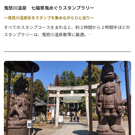
鬼怒川温泉 七福邪鬼めぐりスタンプラリー
～鬼怒川温泉街をスタンプを集めながらひと巡り～
すべてのスタンプコースをまわると、約２時間から２時間半ほどの
スタンプラリーは、鬼怒川温泉散策に最適。
鬼怒川に架かる各橋のたもとなどにある、邪鬼を払い福を招くとい
う鬼怒太・鬼怒子の陶像を全部で６つ巡ります。（あらかじめ、駅
前の「鬼怒太」にスタンプが押されており、全部で７つのスタンプ
をそろえていただきます）
温泉街に点在している鬼の陶像は、栃木県益子町在住の陶壁作家・
藤原郁三（いくぞう）氏が制作をしたもので、愛らしくもたくまし
い表情をして、鬼怒川温泉を元気づけています。