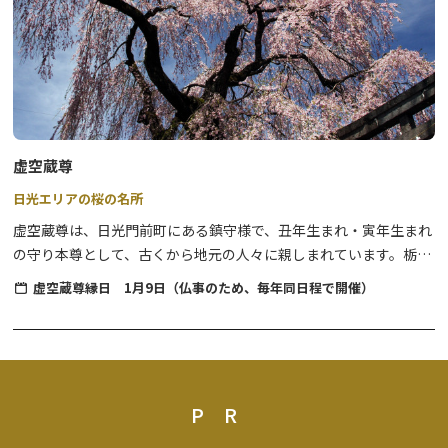
す。
世界遺産の建造物が浮かび上がり、静寂の中に昼間とは違った幻想
的な世界を演出します。
詳細は、下記イベント公式サイトよりご確認ください。
ライトアップNIKKO 2025
虚空蔵尊
10/31（金） 17：00～21：00
日光エリアの桜の名所
11/01（土） 17：00～21：00
虚空蔵尊は、日光門前町にある鎮守様で、丑年生まれ・寅年生まれ
11/02（日） 17：00～20：00
の守り本尊として、古くから地元の人々に親しまれています。栃木
県の指定文化財に指定されており、毎年、1月9日に縁日が開かれ、
3日間、毎日さまざまなイベントが開催されます。
虚空蔵尊縁日 1月9日（仏事のため、毎年同日程で開催）
出店がでます。また、春には境内に見事な桜が咲きます。大きく枝
この特別な機会をぜひお見逃しなく、会場でお楽しみください！
分かれした幹に咲き誇る様は見応え充分です。●開花時期 4月中
～下旬●高さ 約18ｍ●幹の太さ 約3ｍ●樹齢 約350年
ナイトウォークラリー
提灯をGETして、会場に設置されたスタンプを集めるスタンプラリ
PR
ー企画です。