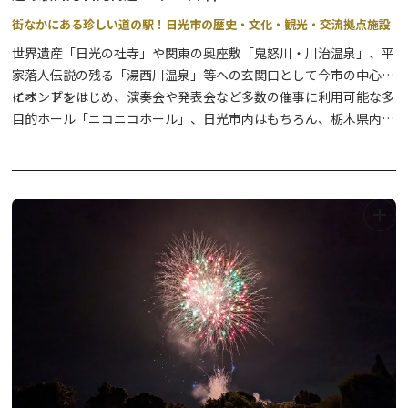
街なかにある珍しい道の駅！日光市の歴史・文化・観光・交流拠点施設
世界遺産「日光の社寺」や関東の奥座敷「鬼怒川・川治温泉」、平
家落人伝説の残る「湯西川温泉」等への玄関口として今市の中心部
にオープン！
イベントをはじめ、演奏会や発表会など多数の催事に利用可能な多
目的ホール「ニコニコホール」、日光市内はもちろん、栃木県内の
農産物・お土産が手に入る「ニコニコマルシェ（商業施設）」、日
光グルメの代表のひとつ「日光そば」が味わえるそば店、海鮮料理
も嬉しいメニュー豊富な和食処などで構成される複合施設の道の駅
です。
観光案内はお任せ！道の駅日光観光情報館（日光市観光協会本部・
今市支部事務所）と、コンビニエンスストアもぜひお立ち寄りくだ
さい。
★2026年4月から、新施設として「交流館」が無料利用できます。
館内にはフリースペースの他、授乳室が利用いただけますので、こ
ちらもお気軽にお入りください。