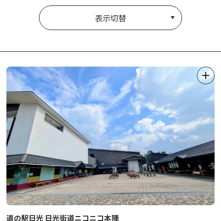
表示切替
道の駅日光 日光街道ニコニコ本陣