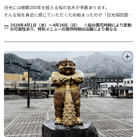
日光には樹齢200年を超える桜の名木が多数あります。
そんな桜を身近に感じていただくため始まったのが「日光桜回遊」
です。
2026年4月1日（水）～4月26日（日） ※桜の開花時期により変動
の可能性あり、特別メニューの提供時期は店舗により異なる
町歩きを楽しみながら、歴史息づく門前町の桜を再発見してみませ
んか？
※写真はイメージです。
※2026年の開催は、4月1日（水）～4月26日（日）までとなりま
す。
2026年 桜回遊のマップは以下をご確認ください。
＊2025年以前のパンフレットに掲載されていたお守り頒布、店
舗の情報などは各店舗等にご確認ください。