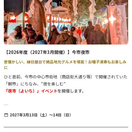
※日光だいや川公園並びに丸山公園近辺に
駐車場はございません。
送迎による駐停車も禁止です。
【2026年度（2027年3月開催）】今市夜市
昔懐かしい、縁日屋台で絶品地元グルメを堪能！お囃子演奏もお楽しみ
に
ひと昔前、今市の中心市街地（商店街大通り等）で開催されていた
「朝市」にちなみ、”夜を楽しむ”
「夜市（よいち）」イベント
を開催します。
「尊徳先生（さん）」と呼ばれ今でも親しまれている今市が誇る偉
2027年3月13日（土）～14日（日）
人、二宮尊徳翁を祀る「報徳二宮神社」が会場です。
歴史ある神社の境内が提灯などの温かな灯りで照らされ、レトロ感