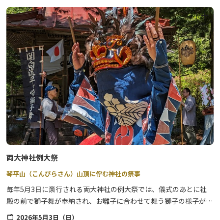
満載！
地元町内お囃子団体による演奏とともに、地元ならではの特産品や
絶品グルメを心ゆくまでお楽しみください。
【”今市（いまいち）”の名前の由来と『食』について】
日光市にある今市エリアは、四街道が交わることで人と同時に、
『食』や『物』が集まった場所です。
そんな当エリアでは、毎週のように「朝市」や「六斎市」と呼ばれ
る「市＝いち」が盛んに開催されていたことから、「今市」という
地名が名付けられたといわれています。
両大神社例大祭
琴平山（こんぴらさん）山頂に佇む神社の祭事
毎年5月3日に斎行される両大神社の例大祭では、儀式のあとに社
殿の前で獅子舞が奉納され、お囃子に合わせて舞う獅子の様子が見
どころです。
2026年5月3日（日）