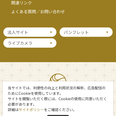
関連リンク
よくある質問／お問い合わせ
世界遺産ナイトウエディング
イベント期間中、夜間に一般公開の結婚式が執り行われます。
法人サイト
パンフレット
時間：18:30～19:30
場所：日光二荒山神社
ライブカメラ
特設フードコート
三仏堂の近くに、温かい食べ物や飲み物を楽しめるフードコートが
登場します！
時間：17:00～21:00 ※11月2日は20:00終了
当サイトでは、利便性の向上と利用状況の解析、広告配信の
ためにCookieを使用しています。
サイトを閲覧いただく際には、Cookieの使用に同意いただく
必要があります。
詳細は
サイトポリシー
をご確認ください。