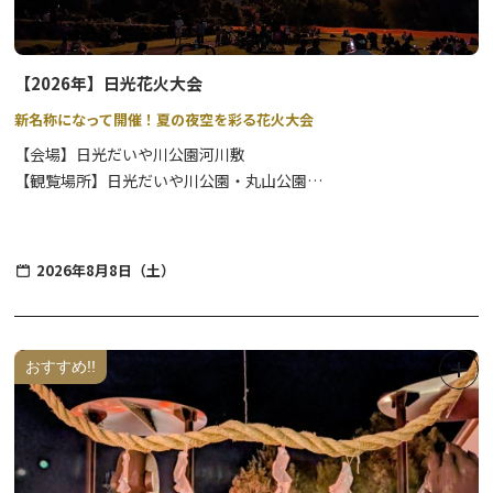
【2026年】日光花火大会
新名称になって開催！夏の夜空を彩る花火大会
【会場】日光だいや川公園河川敷
【観覧場所】日光だいや川公園・丸山公園
2026年8月8日（土）
日光の夏の風物詩、8月に開催される花火大会は、観覧場所は涼や
かな河川敷なのでロケーションも最高です。レジャーシートやイス
があると座ってゆっくりと鑑賞できますよ。
露店の出店もあり！夏の風物詩をぜひお楽しみ下さい。
おすすめ!!
【車でお越しの皆様へ】
大谷橋付近河川敷駐車場・日光市七里地内河川敷駐車場・今市小学
校・今市第二小学校を一般駐車場としてご利用下さい。