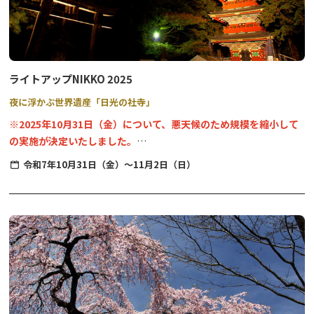
【例大祭】11月17日（固定日）
※祭事の詳細については、神社公式ＷＥＢサイトやＳＮＳをご確認
ください。
ライトアップNIKKO 2025
夜に浮かぶ世界遺産「日光の社寺」
※2025年10月31日（金）について、悪天候のため規模を縮小して
の実施が決定いたしました。
令和7年10月31日（金）～11月2日（日）
ライトアップ箇所：五重塔、二荒山神社拝殿、三仏堂、逍遥園、放
生池
スタンプラリー、フードコート、ステージイベント、英語ツアー
は、中止です。
点灯式は、市長挨拶、実行委員長挨拶のみ実施されます。
夜長に佇む世界遺産「日光の社寺」をライトアップするイベントで