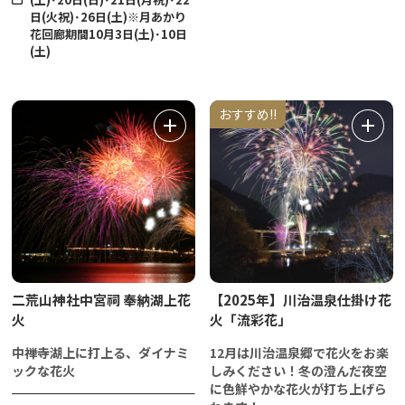
日(火祝)･26日(土)※月あかり
花回廊期間10月3日(土)･10日
(土)
おすすめ!!
二荒山神社中宮祠 奉納湖上花
【2025年】川治温泉仕掛け花
火
火「流彩花」
中禅寺湖上に打上る、ダイナミ
12月は川治温泉郷で花火をお楽
ックな花火
しみください！冬の澄んだ夜空
に色鮮やかな花火が打ち上げら