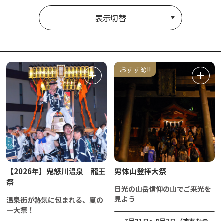
表示切替
おすすめ!!
【2026年】鬼怒川温泉 龍王
男体山登拝大祭
祭
日光の山岳信仰の山でご来光を
見よう
温泉街が熱気に包まれる、夏の
一大祭！
7月31日～8月7日（神事なの