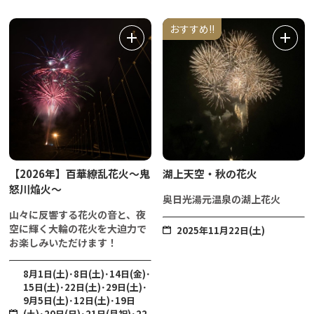
おすすめ!!
【2026年】百華繚乱花火～鬼
湖上天空・秋の花火
怒川焔火～
奥日光湯元温泉の湖上花火
山々に反響する花火の音と、夜
空に輝く大輪の花火を大迫力で
2025年11月22日(土)
お楽しみいただけます！
8月1日(土)･8日(土)･14日(金)･
15日(土)･22日(土)･29日(土)･
9月5日(土)･12日(土)･19日
(土)･20日(日)･21日(月祝)･22