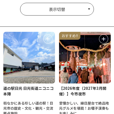
表示切替
おすすめ!!
道の駅日光 日光街道ニコニコ
【2026年度（2027年3月開
本陣
催）】今市夜市
街なかにある珍しい道の駅！日
昔懐かしい、縁日屋台で絶品地
光市の歴史・文化・観光・交流
元グルメを堪能！お囃子演奏も
拠点施設
お楽しみに