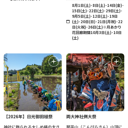
8月1日(土)･8日(土)･14日(金)･
15日(土)･22日(土)･29日(土)･
9月5日(土)･12日(土)･19日
(土)･20日(日)･21日(月祝)･22
日(火祝)･26日(土)※月あかり
花回廊期間10月3日(土)･10日
(土)
【2026年】日光御田植祭
両大神社例大祭
神社に飾られる大しめ縄の太さ
琴平山（こんぴらさん）山頂に