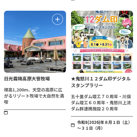
日光霧降高原大笹牧場
★鬼怒川１２ダム印デジタル
スタンプラリー
標高1,200m、天空の高原に広
がるリゾート牧場で大自然を満
五十里ダム竣工７０周年・川俣
喫
ダム竣工６０周年・鬼怒川上流
ダム群連携施設２０周年
令和8(2026)年８月１日（土）
～３１日（月）