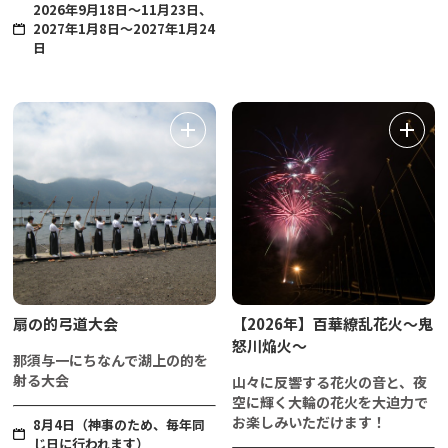
2026年9月18日〜11月23日、
2027年1月8日～2027年1月24
日
扇の的弓道大会
【2026年】百華繚乱花火～鬼
怒川焔火～
那須与一にちなんで湖上の的を
射る大会
山々に反響する花火の音と、夜
空に輝く大輪の花火を大迫力で
お楽しみいただけます！
8月4日（神事のため、毎年同
じ日に行われます）