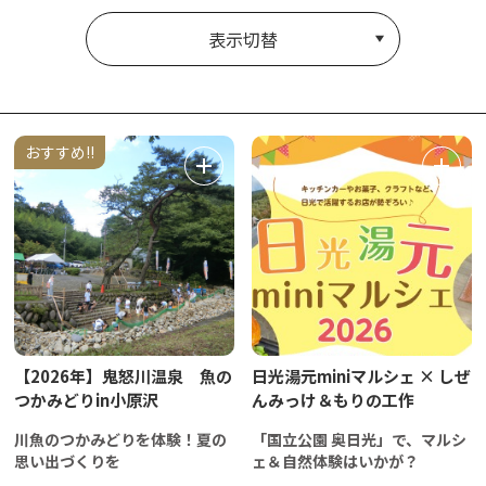
表示切替
おすすめ!!
【2026年】鬼怒川温泉 魚の
日光湯元miniマルシェ × しぜ
つかみどりin小原沢
んみっけ＆もりの工作
川魚のつかみどりを体験！夏の
「国立公園 奥日光」で、マルシ
思い出づくりを
ェ＆自然体験はいかが？