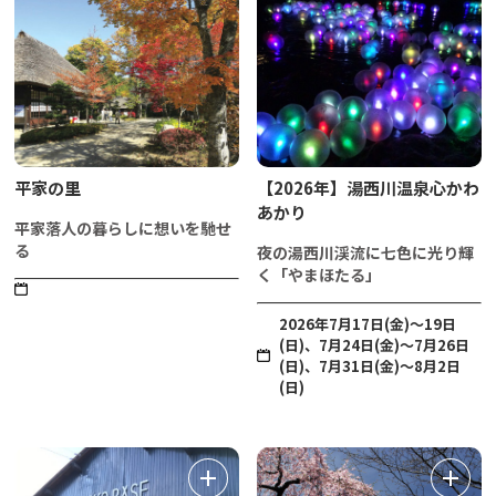
平家の里
【2026年】湯西川温泉心かわ
あかり
平家落人の暮らしに想いを馳せ
る
夜の湯西川渓流に七色に光り輝
く「やまほたる」
2026年7月17日(金)～19日
(日)、7月24日(金)～7月26日
(日)、7月31日(金)～8月2日
(日)