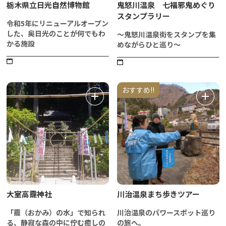
栃木県立日光自然博物館
鬼怒川温泉 七福邪鬼めぐり
スタンプラリー
令和5年にリニューアルオープン
した、奥日光のことが何でもわ
～鬼怒川温泉街をスタンプを集
かる施設
めながらひと巡り～
おすすめ!!
大室高龗神社
川治温泉まち歩きツアー
「龗（おかみ）の水」で知られ
川治温泉のパワースポット巡り
る、静寂な森の中に佇む癒しの
の旅へ。