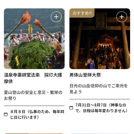
おすすめ!!
温泉寺薬師堂法楽 採灯大護
男体山登拝大祭
摩供
日光の山岳信仰の山でご来光を
見よう
夏山登山の安全と息災・繁栄の
お祭り
7月31日～8月7日（神事なの
で、日程は毎年変わりません）
８月８日（仏事のため、毎年同
じ日に行います）