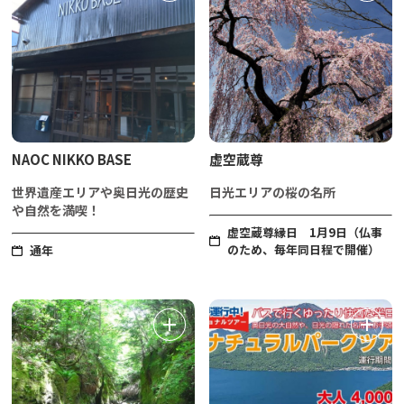
NAOC NIKKO BASE
虚空蔵尊
世界遺産エリアや奥日光の歴史
日光エリアの桜の名所
や自然を満喫！
虚空蔵尊縁日 1月9日（仏事
のため、毎年同日程で開催）
通年