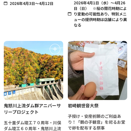
2026年4月1日（水）～4月26
2026年4月3日～4月12日
日（日） ※桜の開花時期によ
り変動の可能性あり、特別メニ
ューの提供時期は店舗により異
なる
鬼怒川上流ダム群アニバーサ
岩崎観世音大祭
リープロジェクト
子授け・安産祈願のご利益あ
り！「鶴の子観音」を祀るお堂
五十里ダム竣工７０周年・川俣
で卵を配布する祭事
ダム竣工６０周年・鬼怒川上流