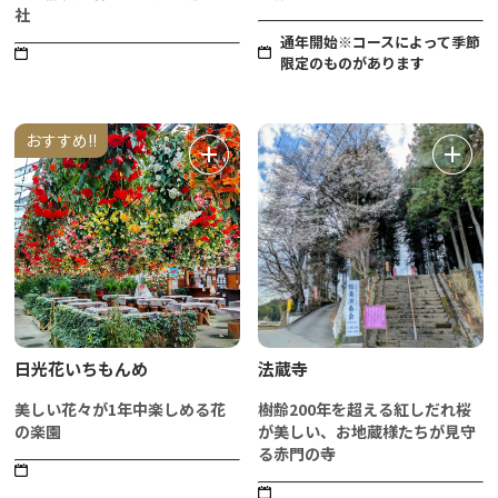
社
通年開始※コースによって季節
限定のものがあります
おすすめ!!
日光花いちもんめ
法蔵寺
美しい花々が1年中楽しめる花
樹齢200年を超える紅しだれ桜
の楽園
が美しい、お地蔵様たちが見守
る赤門の寺