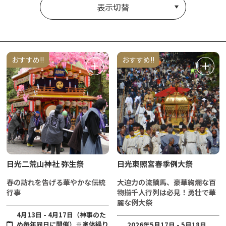
表示切替
おすすめ!!
おすすめ!!
日光二荒山神社 弥生祭
日光東照宮春季例大祭
春の訪れを告げる華やかな伝統
大迫力の流鏑馬、豪華絢爛な百
行事
物揃千人行列は必見！勇壮で華
麗な例大祭
4月13日 - 4月17日（神事のた
め毎年同日に開催）※家体繰り
2026年5月17日 - 5月18日