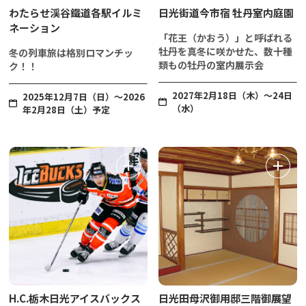
わたらせ渓谷鐵道各駅イルミ
日光街道今市宿 牡丹室内庭園
ネーション
「花王（かおう）」と呼ばれる
牡丹を真冬に咲かせた、数十種
冬の列車旅は格別ロマンチッ
類もの牡丹の室内展示会
ク！！
2027年2月18日（木）～24日
2025年12月7日（日）～2026
（水）
年2月28日（土）予定
H.C.栃木日光アイスバックス
日光田母沢御用邸三階御展望