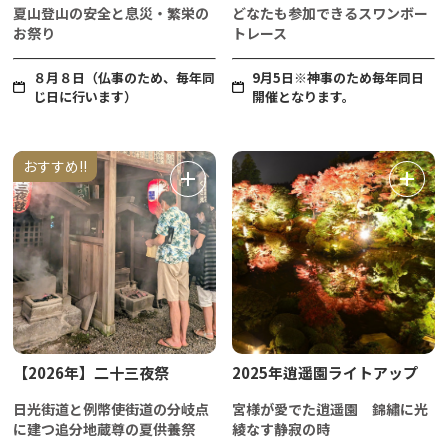
夏山登山の安全と息災・繁栄の
どなたも参加できるスワンボー
お祭り
トレース
８月８日（仏事のため、毎年同
9月5日※神事のため毎年同日
じ日に行います）
開催となります。
おすすめ!!
【2026年】二十三夜祭
2025年逍遥園ライトアップ
日光街道と例幣使街道の分岐点
宮様が愛でた逍遥園 錦繡に光
に建つ追分地蔵尊の夏供養祭
綾なす静寂の時