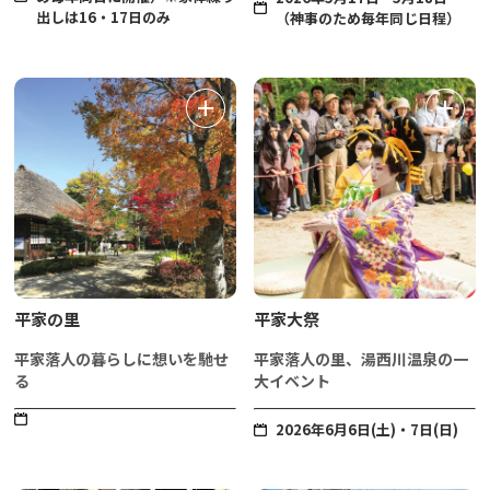
出しは16・17日のみ
（神事のため毎年同じ日程）
平家の里
平家大祭
平家落人の暮らしに想いを馳せ
平家落人の里、湯西川温泉の一
る
大イベント
2026年6月6日(土)・7日(日)