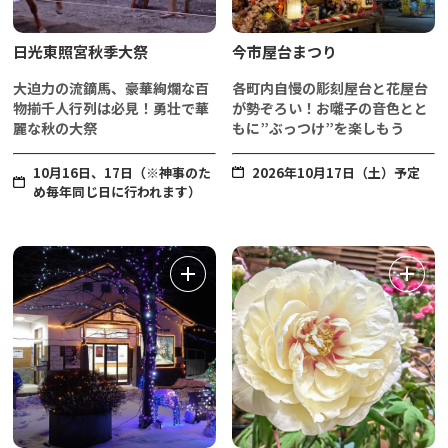
日光東照宮秋季大祭
今市屋台まつり
大迫力の流鏑馬、豪華絢爛な百
各町内自慢の彫刻屋台と花屋台
物揃千人行列は必見！勇壮で華
が勢ぞろい！お囃子の音色とと
麗な秋の大祭
もに”ぶっつけ”を楽しもう
10月16日、17日（※神事のた
2026年10月17日（土）予定
め毎年同じ日に行われます）