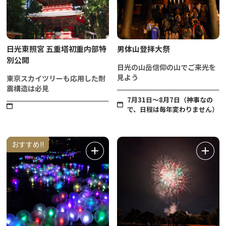
日光東照宮 五重塔初重内部特
男体山登拝大祭
別公開
日光の山岳信仰の山でご来光を
見よう
東京スカイツリーも応用した耐
震構造は必見
7月31日～8月7日（神事なの
で、日程は毎年変わりません）
おすすめ!!