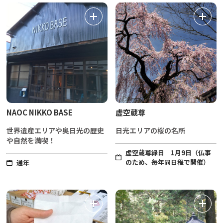
NAOC NIKKO BASE
虚空蔵尊
世界遺産エリアや奥日光の歴史
日光エリアの桜の名所
や自然を満喫！
虚空蔵尊縁日 1月9日（仏事
のため、毎年同日程で開催）
通年