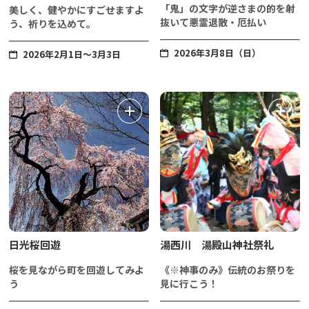
「鬼」の文字が逆さまの的を射
美しく、健やかにすごせますよ
抜いて悪霊退散・厄払い
う、祈りを込めて。
2026年3月8日（日）
2026年2月1日～3月3日
日光桜回遊
湯西川 湯殿山神社祭礼
桜を見ながら町を回遊してみよ
《※神事のみ》伝統のお祭りを
う
見に行こう！