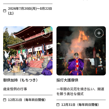
2026年7月20日(月)～8月22日
(土)
御供加持（もちつき）
採灯大護摩供
歳末恒例の行事
一年間の災厄を焼き払い、開運
を願う勇壮な儀式
12月21日（毎年同日開催）
12月31日（毎年同日開催）