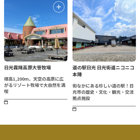
日光霧降高原大笹牧場
道の駅日光 日光街道ニコニコ
本陣
標高1,200m、天空の高原に広
がるリゾート牧場で大自然を満
街なかにある珍しい道の駅！日
喫
光市の歴史・文化・観光・交流
拠点施設