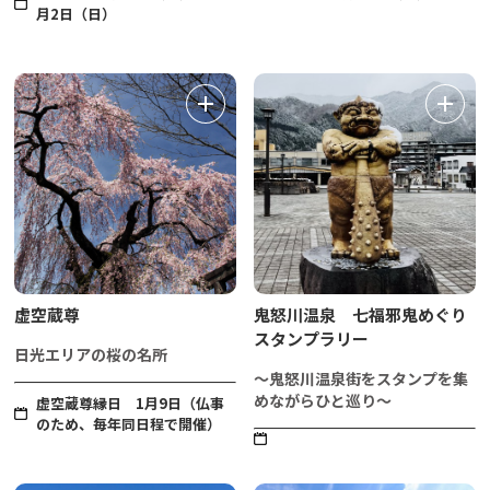
月2日（日）
虚空蔵尊
鬼怒川温泉 七福邪鬼めぐり
スタンプラリー
日光エリアの桜の名所
～鬼怒川温泉街をスタンプを集
めながらひと巡り～
虚空蔵尊縁日 1月9日（仏事
のため、毎年同日程で開催）