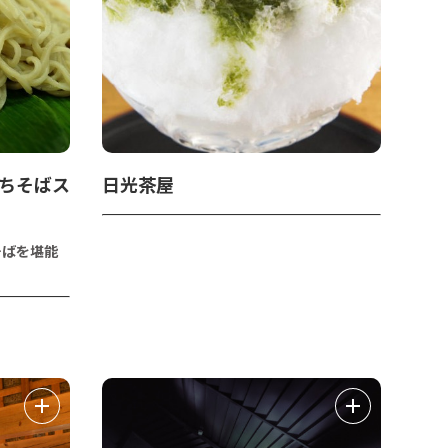
打ちそばス
日光茶屋
そばを堪能