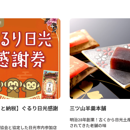
!
さと納税】ぐるり日光感謝
三ツ山羊羹本舗
明治28年創業！古くから日光土
されてきた老舗の味
協会と協定した日光市内参加店