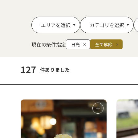
エリアを選択
カテゴリを選択
現在の条件指定
日光
全て解除
127
件ありました