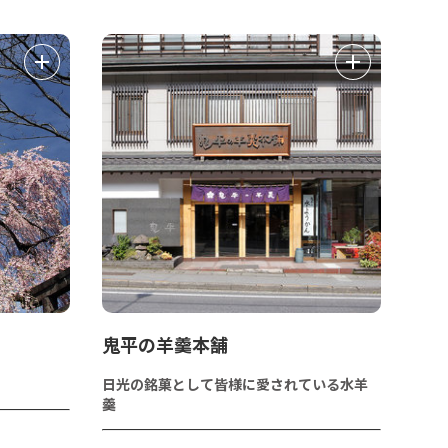
鬼平の羊羹本舗
う
日光の銘菓として皆様に愛されている水羊
羹