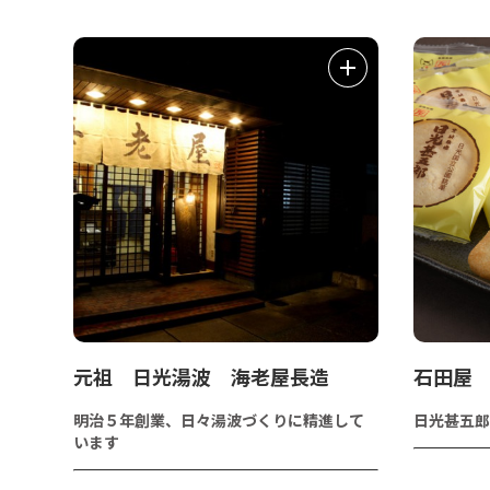
元祖 日光湯波 海老屋長造
石田屋
明治５年創業、日々湯波づくりに精進して
日光甚五郎
います