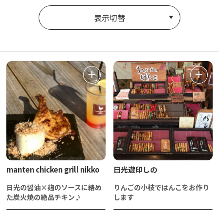
表示切替
manten chicken grill nikko
日光遊印しの
日光の醤油×麹のソースに絡め
りんごの小枝ではんこをお作り
た炭火焼の絶品チキン♪
します