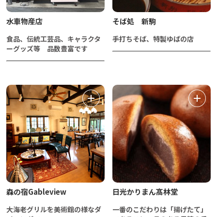
水車物産店
そば処 新駒
食品、伝統工芸品、キャラクタ
手打ちそば、特製ゆばの店
ーグッズ等 品数豊富です
森の宿Gableview
日光かりまん髙林堂
大海老グリルを美術館の様なダ
一番のこだわりは「揚げたて」