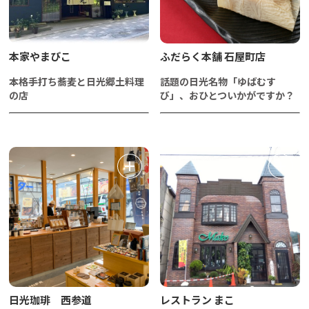
本家やまびこ
ふだらく本舗 石屋町店
本格手打ち蕎麦と日光郷土料理
話題の日光名物「ゆばむす
の店
び」、おひとついかがですか？
日光珈琲 西参道
レストラン まこ