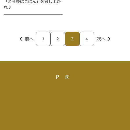
「とろゆばごはん」を召し上が
れ♪
前へ
1
2
3
4
次へ
PR