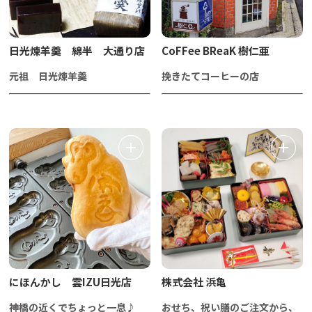
日光煉羊羹 綿半 大通り店
CoFFee BReaK 樹仁亜
元祖 日光煉羊羹
挽きたてコーヒーの店
にほんかし 雲IZU日光店
株式会社 浜亀
神橋の近くでちょっと一息♪
おせち、祝い膳のご注文から、