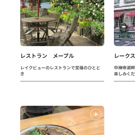
レストラン メープル
レーク
レイクビューのレストランで至福のひとと
中禅寺湖畔
き
楽しみくだ