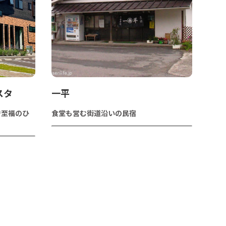
スタ
一平
で至福のひ
食堂も営む街道沿いの民宿