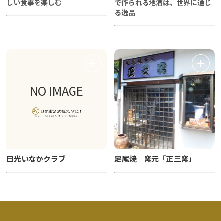
しい食事を楽しむ
で作られる地酒は、世界に通じ
る逸品
NO IMAGE
日光いなかクラブ
足尾焼 窯元「正三窯」