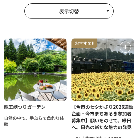
表示切替
おすすめ!!
龍王峡つりガーデン
【今市の七夕かざり2026連動
企画・今市まちあるき参加者
自然の中で、手ぶらで魚釣り体
募集中】願いをのせて、縁日
験
へ。日光の新たな魅力の発見