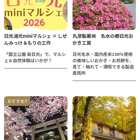
日光湯元miniマルシェ × しぜ
丸彦製菓㈱ 名水の郷日光お
んみっけ＆もりの工作
かき工房
「国立公園 奥日光」で、マルシ
日光名水・国内産米100％使用
ェ＆自然体験はいかが？
の美味しいおかき・お煎餅を、
見て・触れて・満喫できる製造
直売所
おすすめ!!