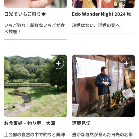
日光でいちご狩り🍓
Edo Wonder Night 2024 秋
いちご狩り！新鮮ないちごが食
現世はない、浮世の宴へ。
べ放題！
​お食事処・釣り堀 大滝
酒蔵見学
土呂部の自然の中で釣りと美味
豊かな自然が育んだ日光の名水