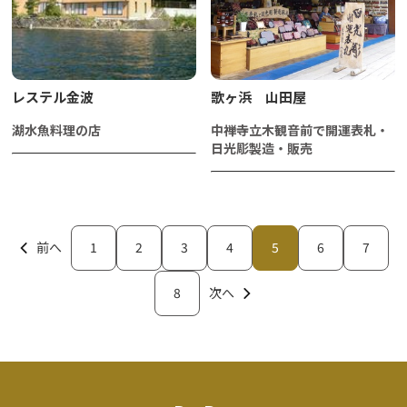
レステル金波
歌ヶ浜 山田屋
湖水魚料理の店
中禅寺立木観音前で開運表札・
日光彫製造・販売
前へ
1
2
3
4
5
6
7
8
次へ