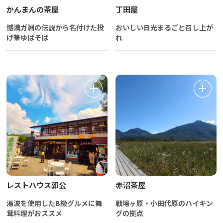
かんまんの茶屋
丁田屋
憾満ガ淵の伝説から名付けた投
おいしい日光まるごと召し上が
げ筆ゆばそば
れ
レストハウス郭公
赤沼茶屋
湯波を使用したB級グルメに舞
戦場ヶ原・小田代原のハイキン
茸料理がおススメ
グの拠点