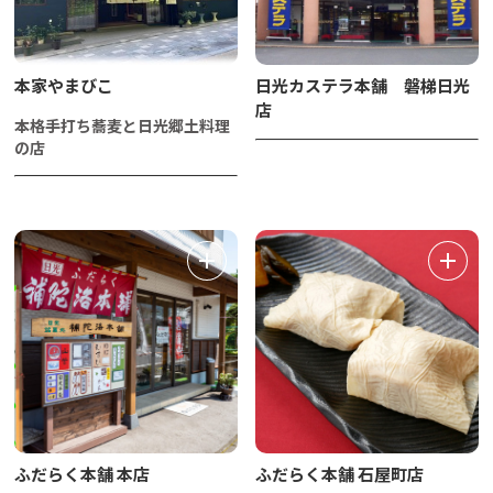
本家やまびこ
日光カステラ本舗 磐梯日光
店
本格手打ち蕎麦と日光郷土料理
の店
ふだらく本舗 本店
ふだらく本舗 石屋町店