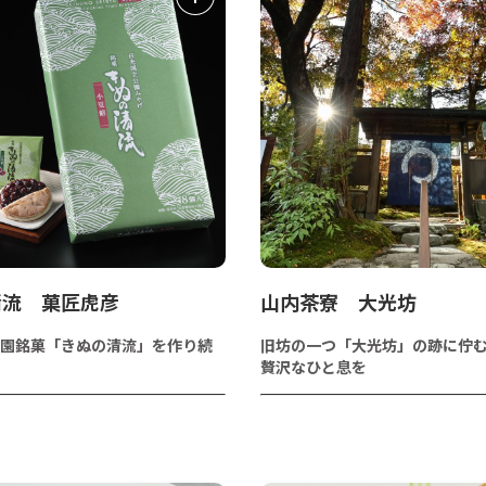
清流 菓匠虎彦
山内茶寮 大光坊
園銘菓「きぬの清流」を作り続
旧坊の一つ「大光坊」の跡に佇
贅沢なひと息を