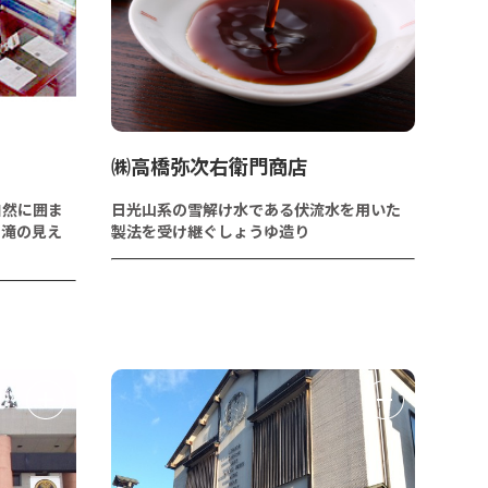
㈱高橋弥次右衛門商店
自然に囲ま
日光山系の雪解け水である伏流水を用いた
、滝の見え
製法を受け継ぐしょうゆ造り