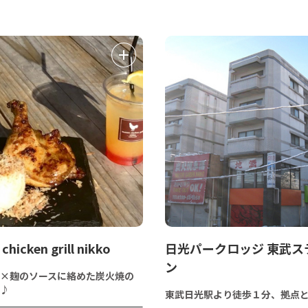
chicken grill nikko
日光パークロッジ 東武ス
ン
×麹のソースに絡めた炭火焼の
♪
東武日光駅より徒歩１分、拠点