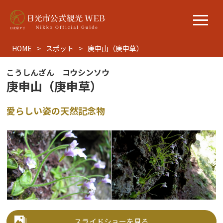
HOME
スポット
庚申山（庚申草）
こうしんざん コウシンソウ
庚申山（庚申草）
愛らしい姿の天然記念物
スライドショーを見る