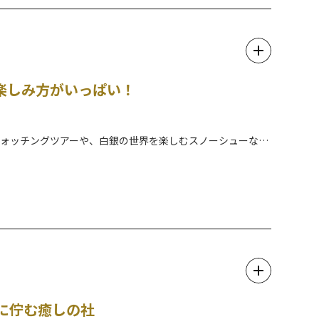
するツアーです。
楽しみ方がいっぱい！
ウォッチングツアーや、白銀の世界を楽しむスノーシューな
のガイドツアーも実施しております。
ーにも対応していますので、どうぞお気軽にお問合せください
す。
に佇む癒しの社