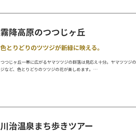
霧降高原のつつじヶ丘
色とりどりのツツジが新緑に映える。
つつじヶ丘一帯に広がるヤマツツジの群落は見応え十分。ヤマツツジ
ジなど、色とりどりのツツジの花が楽しめます。
【ヤマビルにご注意ください！】
霧降高原周辺のハイキングコース（大山・丸山・古道（戊辰の道）・隠れ
日、ヤマビルの目撃情報や被害報告が多く寄せられています。ご散策
有効な対策については
こちら
をご参考にしてください。
川治温泉まち歩きツアー