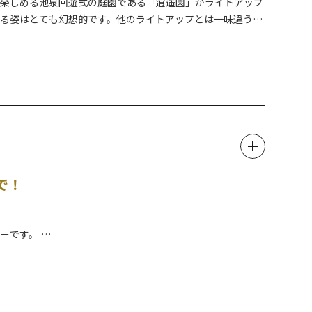
ら楽しめる池泉回遊式の庭園である「逍遥園」がライトアップ
れる姿はとても幻想的です。他のライトアップとは一味違う淡
。
で！
アーです。
を見ながら散歩を楽しむツアーです。