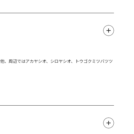
の他、周辺ではアカヤシオ、シロヤシオ、トウゴクミツバツツ
三滝コース 等）では、特に6月から10月の雨天時やその翌
の際には、どうぞご注意ください。