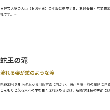
日光市大室の大山（おおやま）の中腹に鎮座する、五穀豊穣・営業繁
●奥日光登山ツアー
社です。
資格を持つプロのガイドと行く、安心安全の登山ツアーです。
大山から湧き出る御神水「龗（おかみ）の水」は厄災を祓い清めてく
お茶などはまろやかな味わいが出ると好評で、飲料用として多くの参
●スノーシューツアー
ど。
奥日光のパウダースノーを楽しむ、話題のスノーシューツアーです。
本殿から更に階段を上がると鬱蒼と茂る森の奥に奥之宮があり、こちら
●日光産 鹿革クラフト体験
され、境内から奥宮にかけてろうそくの灯が灯されます。
自然保護を目的に駆除される鹿の革を有効活用したクラフト体験です
蛇王の滝
2021年6月には、”精霊の巨木”として樹齢600年を超える「大杉胎
詳細は、公式WEBサイトをご確認ください。
い。
流れる姿が蛇のような滝
＜団体向け＞
●環境教育プログラム
県道23号を川治ダムから川俣方面に向かい、瀬戸合峡手前の左側に見
自然保護を目的に駆除される鹿の革を有効活用したクラフト体験を通じ
こんもりと茂る木々の中を白く流れ落ちる姿は、新緑や紅葉の季節に
※～120名、詳細は添付PDFよりご確認ください。
流れる姿が蛇のようであることから、その名がつけられました。