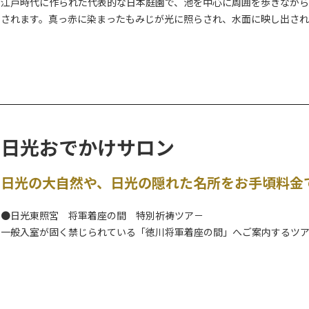
江戸時代に作られた代表的な日本庭園で、池を中心に周囲を歩きなが
されます。真っ赤に染まったもみじが光に照らされ、水面に映し出さ
い光の演出をどうぞご堪能ください。
※期間中、三仏堂の中には入れませんが、外観はご参拝いただけます
日光おでかけサロン
日光の大自然や、日光の隠れた名所をお手頃料金
●日光東照宮 将軍着座の間 特別祈祷ツア－
一般入室が固く禁じられている「徳川将軍着座の間」へご案内するツ
⇒
詳細はこちら
●日光西町モ－ニング散歩
すがすがしい朝の時間帯に、地元ガイドと「歴史に包まれた町並み」