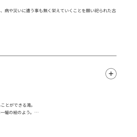
栄、病や災いに遭う事も無く栄えていくことを願い祀られた古
れる水として伝えられ、この御神水を用いて淹れるコーヒーや
拝者に好まれています。遠方から水を汲みに訪れる方もいるほ
でもお参りいただけます。例年8月下旬には奥宮大祭が斎行
。
内くぐり」が設置されました。参拝の折にはぜひ一度体験下さ
ることができる滝。
て、環境保全を考えるプログラムです。
は一幅の絵のよう。