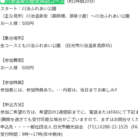
●川治温泉の歴史探訪コース
（約1時間20分）
スタート：川治ふれあい公園
（主な見所）川治温泉街（薬師橋、源泉小屋）～川治ふれあい公園
お一人様：500円
【集合場所】
全コースとも川治ふれあい公園 (日光市川治温泉高原45)
【参加費用】
お一人様 500円
【参加特典】
参加者には、参加特典あり。･･･内容は、当日までお楽しみ!!
【申込方法】
参加ご希望の方は、希望日の1週間前までに、電話またはFAXにて下記
(期限を過ぎても受付可能な場合がございますので、まずはお問合せくだ
申込先・・・一般社団法人 日光市観光協会 (TEL) 0288-22-1525 (FAX) 
受付時間：9時～17時(年中無休)