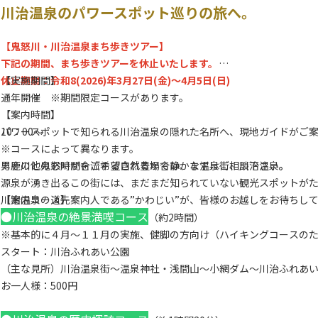
川治温泉のパワースポット巡りの旅へ。
【鬼怒川・川治温泉まち歩きツアー】
下記の期間、まち歩きツアーを休止いたします。
休止期間：令和8(2026)年3月27日(金)～4月5日(日)
【実施期間】
通年開催 ※期間限定コースがあります。
【案内時間】
パワースポットで知られる川治温泉の隠れた名所へ、現地ガイドがご
10：00～
※コースによって異なります。
男鹿川と鬼怒川が合流する自然豊かで静かな温泉街、川治温泉。
※その他のお時間をご希望される場合は、まずはご相談下さい。
源泉が湧き出るこの街には、まだまだ知られていない観光スポットが
川治温泉の道先案内人である”かわじい”が、皆様のお越しをお待ちし
【案内コース】
●川治温泉の絶景満喫コース
（約2時間）
※基本的に４月～１１月の実施、健脚の方向け（ハイキングコースの
スタート：川治ふれあい公園
（主な見所）川治温泉街～温泉神社・浅間山～小網ダム～川治ふれあ
お一人様：500円