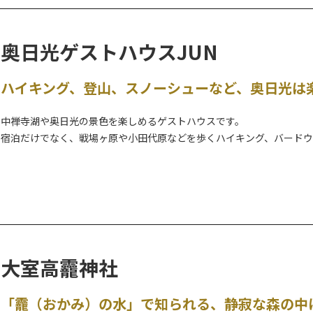
⇒
詳細はこちら
●歴史の山内朝のそぞろ歩き
奥日光ゲストハウスJUN
少し早起きをして、歴史につつまれた日光山内を地元ガイドと共に散歩
⇒
詳細はこちら
ハイキング、登山、スノーシューなど、奥日光は
●ナチュラルパ－クツアー
中禅寺湖や奥日光の景色を楽しめるゲストハウスです。
奥日光の大自然をバスで巡る、ゆったり快適な半日観光ツアーです。
宿泊だけでなく、戦場ヶ原や小田代原などを歩くハイキング、バード
⇒
詳細はこちら
ど、プロのガイド資格を持つオーナーが、奥日光の満喫できる安心安全
初心者向けのツアーや、ご希望に応じてカスタマイズ可能な貸切ツア
●坐禅体験
世界遺産 日光の社寺エリアで、心整う坐禅体験に参加できるツアーで
＜個人向け＞
（令和5年9月15日（金）～令和6年9月30日（月）まで）
●ネイチャーツアー（グリーンシーズン）
⇒
詳細はこちら
奥日光の自然を楽しむハイキング・トレッキングツアーです。
大室高龗神社
●初心者向けバードウォッチングツアー
奥日光で見られる鳥を探しながら自然を楽しむツアーです。
「龗（おかみ）の水」で知られる、静寂な森の中
※双眼鏡のレンタル込み