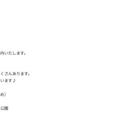
案内いたします。
たくさんあります。
ています♪
ため）
い公園