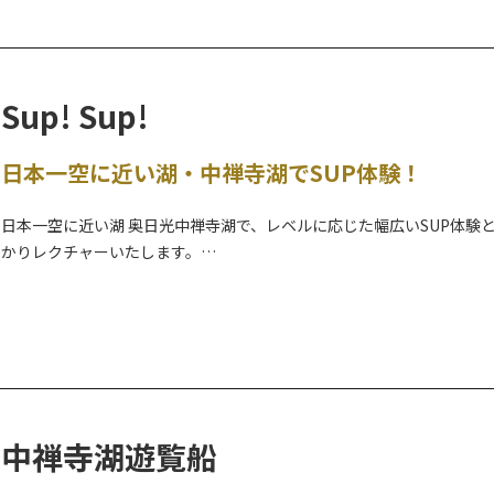
Sup! Sup!
日本一空に近い湖・中禅寺湖でSUP体験！
日本一空に近い湖 奥日光中禅寺湖で、レベルに応じた幅広いSUP体
かりレクチャーいたします。
ローカルのスタッフが奥日光や中禅寺湖の成り立ちや歴史の紹介など
ぜひ、奥日光の雄大な自然を色々な角度からお楽しみください！
詳しくは、公式WEBサイトをご覧ください。
コワーキングスペース付きキャンプ場『
TORCH
』も運営しております
中禅寺湖遊覧船