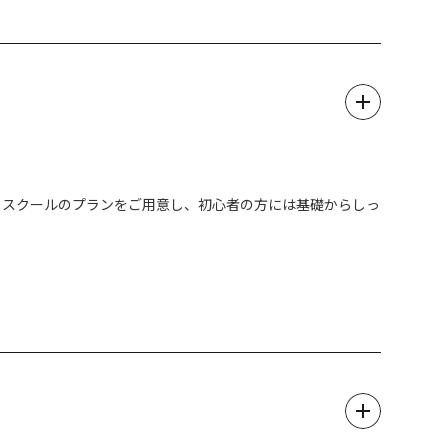
験とスクールのプランをご用意し、初心者の方には基礎からしっ
も織り交ぜながら地域の魅力を沢山ご紹介させて頂きます。
ので、そちらも御覧ください。