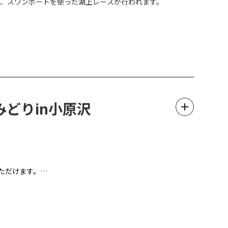
て、スワンボートを使った湖上レースが行われます。
早めにお越しください。
みください。
みどりin小原沢
ただけます。
場所です。