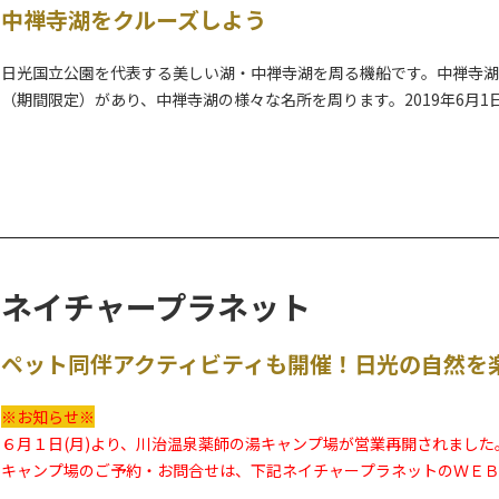
中禅寺湖をクルーズしよう
日光国立公園を代表する美しい湖・中禅寺湖を周る機船です。中禅寺湖
（期間限定）があり、中禅寺湖の様々な名所を周ります。2019年6月
れにより、イタリア大使館別荘記念公園や英国大使館別荘記念公園へ
各国の大使等が愛したとても美しい避暑地・中禅寺湖周辺を、古に想
禅寺湖散策は、より思い出深い旅となることでしょう。
ネイチャープラネット
ペット同伴アクティビティも開催！日光の自然を
※お知らせ※
６月１日(月)より、川治温泉薬師の湯キャンプ場が営業再開されました
キャンプ場のご予約・お問合せは、下記ネイチャープラネットのＷＥ