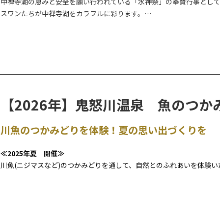
中禅寺湖の恵みと安全を願い行われている「水神祭」の奉賛行事とし
スワンたちが中禅寺湖をカラフルに彩ります。
当日は先着順での受付となりますので、参加をご希望の方はどうぞお
※順位やスピードを競うものではございませんので、お気軽にお楽し
※悪天候により中止される場合もあります。ご承知おき下さい。
【2026年】鬼怒川温泉 魚のつか
川魚のつかみどりを体験！夏の思い出づくりを
≪2025年夏 開催≫
川魚(ニジマスなど)のつかみどりを通して、自然とのふれあいを体験い
沢場を会場としているため、水深が浅く、夏の水遊びにもおすすめの
◆期間：2026年7月20日(月)～8月22日(土)