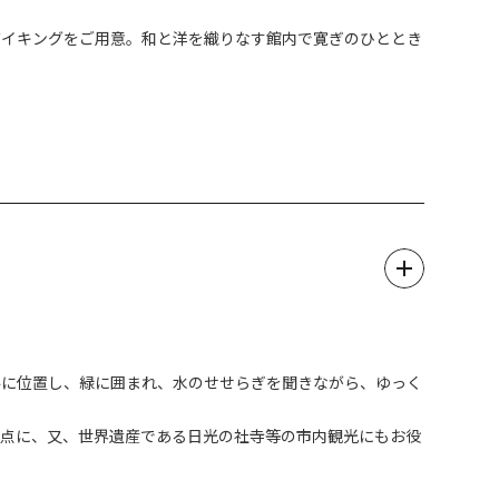
イン下り』。
は美しい紅葉に包まれる。
バイキングをご用意。和と洋を織りなす館内で寛ぎのひととき
かい)さばきと話術も見どころのひとつです。
畔に位置し、緑に囲まれ、水のせせらぎを聞きながら、ゆっく
拠点に、又、世界遺産である日光の社寺等の市内観光にもお役