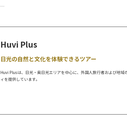
栃木県日光市川治温泉・那須塩原市板室温泉を拠点に、カヌー・トレ
然を満喫できる体験ツアーを企画・実施しています。
Huvi Plus
毎回１組様限定、日光・那須エリアでカヌーツアー実施中！
ネイチャープラネット
日光の自然と文化を体験できるツアー
http://www.nature-planet.com/
Huvi Plusは、日光・奥日光エリアを中心に、外国人旅行者および
ィを提供しています。