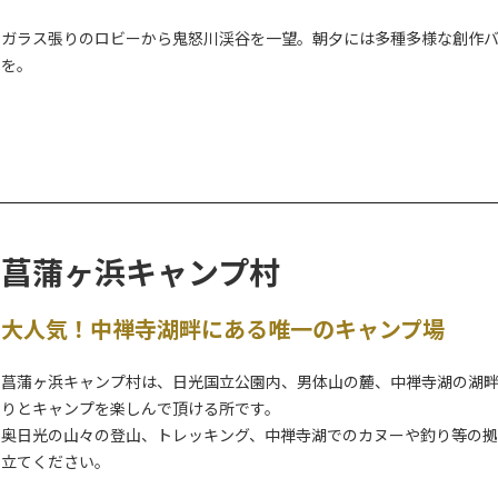
大自然が創造した渓谷美の極みとして名高い鬼怒川の名物『鬼怒川ラ
春には鮮やかなヤシオツツジに彩られ、夏には新緑が涼を運び、秋に
ガラス張りのロビーから鬼怒川渓谷を一望。朝夕には多種多様な創作
そんな四季折々の季節の変化が船旅に彩りをそえます。
を。
▶川治温泉（男鹿川）でも開催！
美しい大自然と迫力の船旅をお楽しみください。船頭さんの巧みな櫂(
菖蒲ヶ浜キャンプ村
大人気！中禅寺湖畔にある唯一のキャンプ場
菖蒲ヶ浜キャンプ村は、日光国立公園内、男体山の麓、中禅寺湖の湖
りとキャンプを楽しんで頂ける所です。
奥日光の山々の登山、トレッキング、中禅寺湖でのカヌーや釣り等の
立てください。