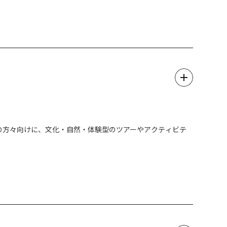
ッキング・スノーシューなど、日光・鬼怒川周辺の豊かな自
地域の方々向けに、文化・自然・体験型のツアーやアクティビテ