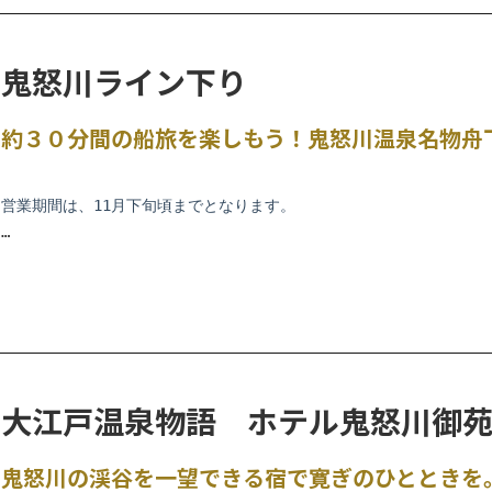
◆時間：10:00~15:00(受付時間9:45~14:30)
鬼怒川ライン下り
◆料金：
一般参加 1名様 1,600円
割引参加※ 1名様 1,300円
約３０分間の船旅を楽しもう！鬼怒川温泉名物舟
※鬼怒川温泉魚のつかみどりin小原沢実行委員会が発行した
及び鬼怒川温泉旅館組合の旅館・ホテルにお泊りの方は割
お子様の付き添い等で入場される方 施設利用料 1名様200
営業期間は、11月下旬頃までとなります。
※つかみ取りを行わない子供(小学生以下) 入場無料
※ご参加の方には「焼き魚引換券」を１枚お渡しいたします。魚の
※10名様以上のご利用はお問い合わせください。鬼怒川・川治温泉旅館協
ご予約等詳細につきましては、鬼怒川ライン下りホームページを
ご確
※事前のご予約をおすすめしております。（当日予約可）
※悪天候並びに河川の増減水等により運休する場合がございます。予
◆注意事項：・魚はキャッチ&リリースです。捕獲後は指定の場所へ放
・天候や河川の状況等により閉鎖・または中止になる場合が
鬼怒川ライン下り
・会場は自然の河川を利用しています。
大江戸温泉物語 ホテル鬼怒川御
鬼怒川ライン下り | 大自然が創造した渓谷美の極みとして名高い鬼怒川の素晴
濡れても良い服装(水着)・履物(ウォーターシューズ等)で
・網などの捕獲用具の使用、魚のお持ち帰りは禁止とさせて
鬼怒川の渓谷を一望できる宿で寛ぎのひとときを
※犬などペットはお断りさせていただきます。何卒、ご理解