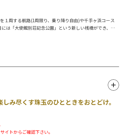
を１周する航路(1周限り、乗り降り自由)や千手ヶ浜コース
1日には「大使館別荘記念公園」という新しい桟橋ができ、こ
船でアクセスすることができるようになりました。かつて世界
いを馳せながらめぐってみてはいかがでしょうか。船による中
楽しみ尽くす珠玉のひとときをおとどけ。
。
Ｂサイトからご確認下さい。