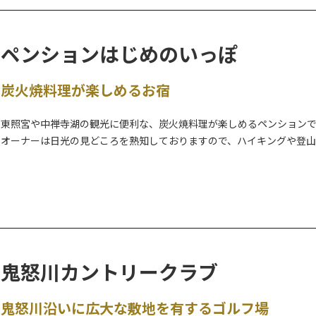
ペンションはじめのいっぽ
炭火焼料理が楽しめるお宿
東照宮や中禅寺湖の観光に便利な、炭火焼料理が楽しめるペンション
オーナーは日光の見どころを熟知しておりますので、ハイキングや登
冬には、スノーシューのガイドツアーを実施していますので、ぜひご
また、開発合宿・ゼミ合宿の受け入れも行っております。
様々な情報を公式WEBサイトに詳しく掲載しておりますので、ぜひご
＜スノーシューツアー（参考）＞
●小田代原
鬼怒川カントリークラブ
平坦な道を歩き、小田代原に佇む一本のシラカンバ「貴婦人」を目指
鬼怒川沿いに広大な敷地を有するゴルフ場
●金精の森