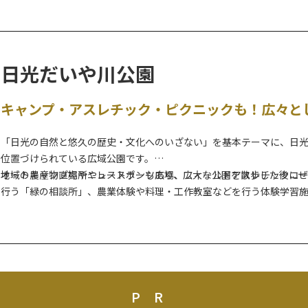
日光だいや川公園
キャンプ・アスレチック・ピクニックも！広々と
「日光の自然と悠久の歴史・文化へのいざない」を基本テーマに、日
位置づけられている広域公園です。
オートキャンプ場やニュースポーツ広場、フィールドアスレチックコ
地域の農産物直売所やレストランもあり、広大な公園を散歩した後に
行う「緑の相談所」、農業体験や料理・工作教室などを行う体験学習
春には、3月下旬～5月上旬にかけて約500本56種もの桜が咲き、絶好
桜マップは別紙をご覧ください。
PR