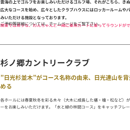
雲海の上でゴルフをお楽しみいただけるゴルフ場、それがこちら、き
広大なコースを始め、広々としたクラブハウスにはロッカールームや
みいただける施設となっております。
ご予約等詳細については、ホームページをご覧下さい。
関東では希少な、わんちゃんと一緒に乗用カートに乗ってラウンドが
きぬがわ高原カントリークラブ｜オフィシャルサイト (kinugawakogen-c
またペット同伴でのコテージ宿泊（限定棟）もあり、愛犬との楽しい
日光国立公園内、大自然に囲まれた高原リゾートコースで、贅沢な時
杉ノ郷カントリークラブ
”日光杉並木”がコース名称の由来、日光連山を
める
各ホールには春夏秋冬を彩る木々（大木に成長した椹・檜・松など）
ーをお楽しみいただけます。「水と緑の林間コース」をキャッチフレ
となっています。高低差が８ｍと、この地域にしては珍しいフラットな
です。