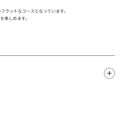
があるので初心者から経験者まで楽しめるツアーです。
いフラットなコースとなっています。
ーを楽しめます。
す、アップダウンのあるコースを楽しむツアーです。
に立つ達成感を味わえるツアーです。
力と持久力が求められる健脚向けのツアーです。
られる健脚向けのツアーです。※指定日のみ
のみ