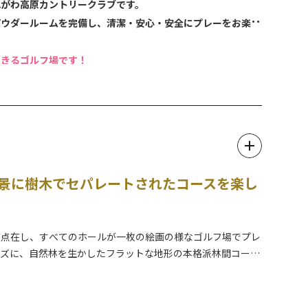
ぬがわ高原カントリークラブです。
パウダールームを完備し、清潔・安心・安全にプレーをお楽し
できるゴルフ場です！
c.jp)
ひとときが過ごせます！
間を過ごしてみませんか？
背景に樹木でセパレートされたコースを楽し
が点在し、すべてのホールが一枚の絵画の様なゴルフ場でプレ
ーズに、自然林を生かしたフラットな地形の本格派林間コース
設計です。宿泊とプレーを兼ねた宿泊ゴルフパックも販売中