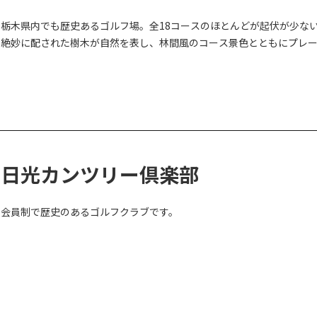
山々に囲まれた最高の展望を楽しめるコースで、適度なアップダウン
栃木県内でも歴史あるゴルフ場。全18コースのほとんどが起伏が少な
絶妙に配された樹木が自然を表し、林間風のコース景色とともにプレ
●おとぎの森
他に歩く人がいない、静かで幻想的な林の中を歩くツアーです。
●刈込湖
冬にしか行くことができない幻の湖「蓼ノ湖」を越えて刈込湖を目指
●初めての冬山
参加者の6割を占める人気のコースで、アップダウンの先に冬山の山頂
日光カンツリー倶楽部
●刈込湖～光徳
会員制で歴史のあるゴルフクラブです。
急斜面のアップダウンと、広く開けた雪原を抜けるコースで、強い脚
●氷瀑探訪～庵滝～
奥日光の最深部にある氷瀑を目指すコースで、強い脚力と精神力が求め
●氷瀑探訪～雲竜瀑～
日光最大の氷瀑「雲竜瀑」を目指す、健脚向けのツアーです。※指定日