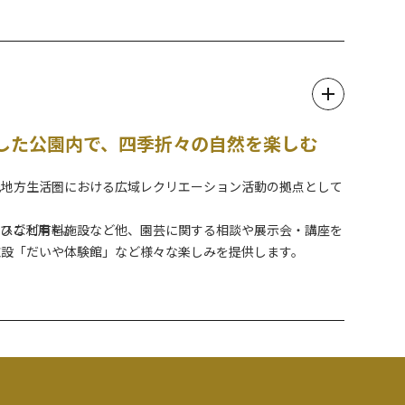
した公園内で、四季折々の自然を楽しむ
光地方生活圏における広域レクリエーション活動の拠点として
ースなど有料施設など他、園芸に関する相談や展示会・講座を
ぜひご利用を。
施設「だいや体験館」など様々な楽しみを提供します。
のお散歩スポットになります。