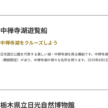
※現在、日光彫体験は、
小学校５年生以上の団体（１０名以上、一般
その他の団体様・個人の方について等、詳細は下記までお問合せくだ
■mekke日光郷土センター
中禅寺湖遊覧船
https://www.mekke-nikko.com/nikkobori
TEL 0288-25-5715
中禅寺湖をクルーズしよう
日光国立公園を代表する美しい湖・中禅寺湖を周る機船です。中禅寺湖
（期間限定）があり、中禅寺湖の様々な名所を周ります。2019年6月
れにより、イタリア大使館別荘記念公園や英国大使館別荘記念公園へ
各国の大使等が愛したとても美しい避暑地・中禅寺湖周辺を、古に想
禅寺湖散策は、より思い出深い旅となることでしょう。
栃木県立日光自然博物館