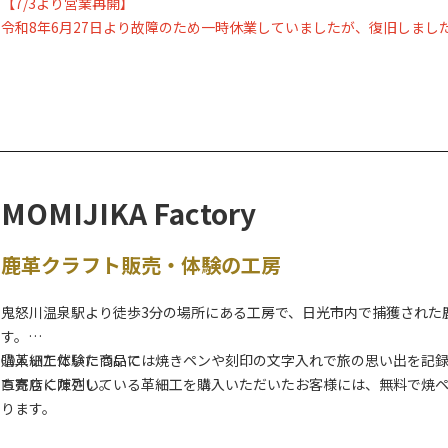
【7/3より営業再開】
令和8年6月27日より故障のため一時休業していましたが、復旧しまし
令和8年7月3日より営業を再開します。
https://www.city.nikko.lg.jp/kanko_bunka_sports/activity/2/1/618
奥日光湯元温泉の豊かな源泉を使用した足湯です。ハイキングや自然
入浴料は無料なので、お気軽にご利用ください。
MOMIJIKA Factory
鹿革クラフト販売・体験の工房
鬼怒川温泉駅より徒歩3分の場所にある工房で、日光市内で捕獲された
す。
購入いただいた商品には焼きペンや刻印の文字入れで旅の思い出を記
◯革細工体験について
ち寄りください。
直売店に陳列している革細工を購入いただいたお客様には、無料で焼
ります。