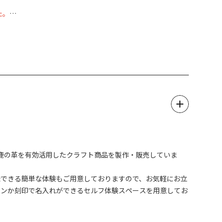
た。
3.html
散策の帰りに足の疲れを癒してみてはいかがですか。
鹿の革を有効活用したクラフト商品を製作・販売していま
録できる簡単な体験もご用意しておりますので、お気軽にお立
ペンか刻印で名入れができるセルフ体験スペースを用意してお