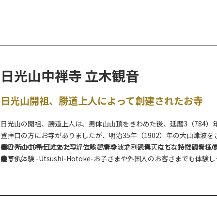
【リニューアル工事に伴う運休について】
明智平ロープウェイでは、リニューアル工事のため下記の期間長期運
＊2026年 1月16日 ～ 2027年 8月31日 （約1年7か月）
お問合せ 日光交通(株) TEL 0288-54-1154
日光山中禅寺 立木観音
明智平のロープウェイ駅から展望台まで約３分、標高1,373メートル
男体山、周りを囲む雄大な山々を大パノラマで見ることができます。
日光山開祖、勝道上人によって創建されたお寺
寺湖まで抜けることもできます。(※要トレッキング装備)所要時間は茶の
の地点に鉄塔があり、ちょっとした展望ポイントになっています。紅葉
日光山の開祖、勝道上人は、男体山山頂をきわめた後、延暦3（784
月上旬頃に見ることができるアカヤシオや、5月下旬以降に迎える新緑
登拝口の方にお寺がありましたが、明治35年（1902）年の大山津波
33か所の18番目にあたり、立木観音や波之利大黒天など、特徴的な
●日光山中禅寺16文字写経体験ご本尊「千手観音」にちなんだ観音様
能です。
●写仏体験 -Utsushi-Hotoke-お子さまや外国人のお客さまで
●数珠づくり体験お好きな木や石を組み合わせて、あなただけの数珠を
各内容の詳細は、
写経体験・写仏体験、
数珠づくり体験
よりご確認く