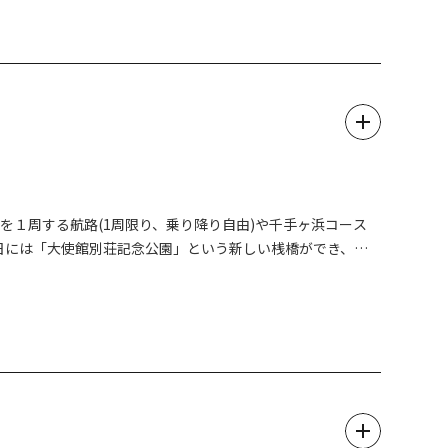
団体も可）のみ
とさせていただいております。
さい。
を１周する航路(1周限り、乗り降り自由)や千手ヶ浜コース
1日には「大使館別荘記念公園」という新しい桟橋ができ、こ
船でアクセスすることができるようになりました。かつて世界
いを馳せながらめぐってみてはいかがでしょうか。船による中