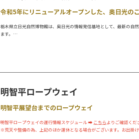
令和5年にリニューアルオープンした、奥日光の
栃木県立日光自然博物館は、奥日光の情報発信基地として、最新の自
ます。
令和5年3月31日にリニューアルオープンを迎えたばかりで、自然系と
最新のデジタル技術を活用した没入感のある映像コンテンツが採用さ
様子を迫力ある大画面でご覧いただける他、高精細な大型映像やARを
避暑地の始まりとなった「英国公使アーネストサトウ」と奥日光のか
また、ガイドツアーや、セルフガイド機能が付いたe-bikeのレンタ
明智平ロープウェイ
日光をより楽しめる様々なコンテンツを提供しています。
明智平展望台までのロープウェイ
明智平ロープウェイの運行情報スケジュール ➡
こちら
よりご確認くだ
※荒天や整備の為、上記のほか運休となる場合がございます。お出掛