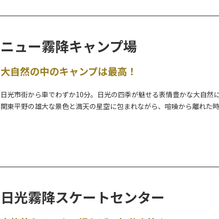
ニュー霧降キャンプ場
大自然の中のキャンプは最高！
日光市街から車でわずか10分。日光の四季が魅せる表情豊かな大自然
関東平野の雄大な景色と満天の星空に包まれながら、喧噪から離れた
オートサイト（テント持込）、バンガロー、ログハウス、日帰りのデ
のも魅力です。
ぜひ公式WEBサイトから詳細をご確認ください。
日光霧降スケートセンター