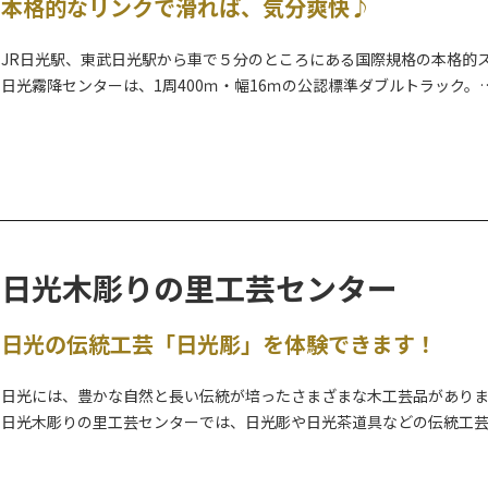
本格的なリンクで滑れば、気分爽快♪
JR日光駅、東武日光駅から車で５分のところにある国際規格の本格的
日光霧降センターは、1周400ｍ・幅16ｍの公認標準ダブルトラック。
冠雪した日光連山を見渡すことができるロケーションとなっており、
を楽しむことができます。
屋内リンク「
栃木県立日光霧降アイスアリーナ
」が隣接しています。
※練習や試合等で貸切の場合もございますので、お出かけの際は事前に
日光木彫りの里工芸センター
日光の伝統工芸「日光彫」を体験できます！
日光には、豊かな自然と長い伝統が培ったさまざまな木工芸品があり
日光木彫りの里工芸センターでは、日光彫や日光茶道具などの伝統工
日光彫体験教室は約1時間20分で、事前予約制となります。お気軽にお