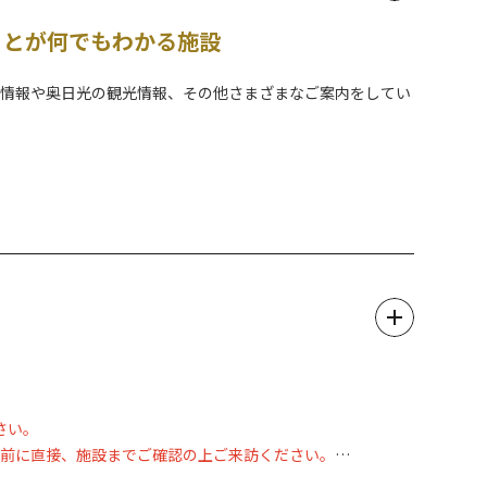
ことが何でもわかる施設
然情報や奥日光の観光情報、その他さまざまなご案内をしてい
人文系の常設展示室が大幅に改修されました。
れ、奥日光の自然をつくる水の流れや湿原の風景と生きものの
取り入れたジオラマ展示や、英国大使館別荘建築により国際
かわりを描いた映像などもお楽しみいただくことができます。
ル、低公害バスの運行、英国大使館別荘記念公園の運営など、奥
さい。
け前に直接、施設までご確認の上ご来訪ください。