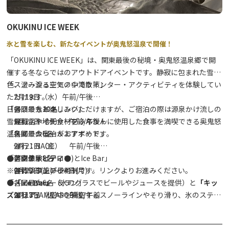
・Girouette（3/1のみ） 11：00～14：00（日光湯元ビジタ
ーセンター内／お弁当と温かい汁物）
OKUKINU ICE WEEK
＜ランチ営業＞
氷と雪を楽しむ、新たなイベントが奥鬼怒温泉で開催！
・東武ロッジ 10：00～15：00
「OKUKINU ICE WEEK」は、関東最後の秘境・奥鬼怒温泉郷で開
・ＺＥＮの冬小屋 11：00～15：00
催する冬ならではのアウトドアイベントです。静寂に包まれた雪景
・お食事処ふく（紫雲荘） 12：00～14：00
色、澄み渡る空気の中でウィンター・アクティビティを体験してい
「スノーシューでノシ滝散策」
ただけます。
2月19日（水）午前/午後
日帰りでもお楽しみいただけますが、ご宿泊の際は源泉かけ流しの
各回最大10名
「スノーサイクリング」
雪見風呂や地元食材をふんだんに使用した食事を満喫できる奥鬼怒
催行：ネイチャープラネット
2月20日（木） 午前/午後
温泉郷での宿泊がおすすめです。
各回最大6名
「スノーシュー＆エアボード」
催行：NAOC
2月21日（金） 午前/午後
●アクティビティ●
各回最大8名
「蒸留体験（アロマ)とIce Bar」
※各体験事前の予約制です。リンクよりお進みください。
催行：ワンプレイト
2月22日(土)～24日(月)
「スノーシュー＆ラン」
各回最大6名
●
「Ice Bar」
（氷のグラスでビールやジュースを提供）と
「キッ
2月18日（火） 午後/午前
催行：YAMA ASOBI
ズエリア」
（空中を滑空するスノーラインやそり滑り、氷のステン
各回最大5名
ドグラスなど)を期間中常設
催行：Ametsuchi