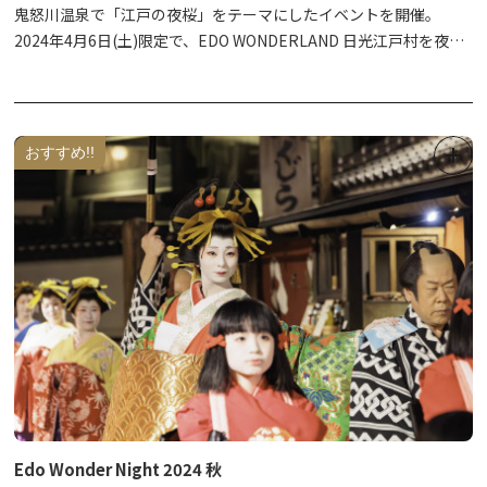
ャッシュバック（お一人様につき1枚まで）
鬼怒川温泉で「江戸の夜桜」をテーマにしたイベントを開催。
2024年4月6日(土)限定で、EDO WONDERLAND 日光江戸村を夜間
※9：00からチケット販売開始、無くなり次第終了
特別に開村します。
※チケットは現地現金販売のみ（予約販売なし）
「鬼怒川温泉夜桜ライトアップ」では江戸の町人文化を、EDO
※体験プログラムにより開始時間が異なります
WONDERLAND では武家文化を体験してみませんか。
※チケット販売場所：日光湯元ビジターセンター
おすすめ!!
※主催：奥日光湯元のおもてなし会
企画運営：日光自然ガイド協議会
※夜間のEDO WONDERLAND入村には、特別チケットが必要で
後援協力：日光市、日光市観光協会
す。(通常の一日券ではご入村いただけません）
＜体験プログラム一覧＞
・スノーシュー体験
・アニマルトラッキング＆野鳥観察
・スキーシュー（スノーハイク）
・エアボード体験
・野鳥観察
・輪かんじき体験
・クロスカントリースキー体験
Edo Wonder Night 2024 秋