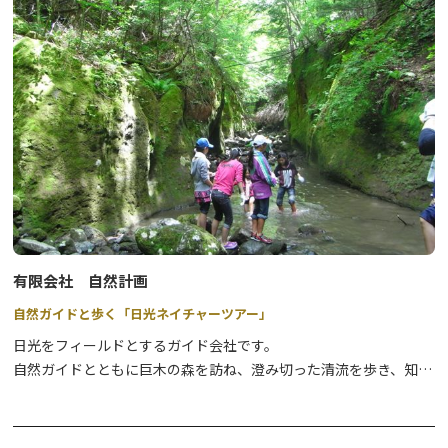
⇒
詳細はこちら
●雲竜渓谷スノートレッキングNAOCのトレッキングツアーで一番
人気のあるツアーです。※健脚向き
⇒
詳細はこちら
●奥日光スノーシュー奥日光の原生林の中で雪を楽しむ、どなたで
も参加できる楽しいツアーです。
⇒
詳細はこちら
●奥日光エアボード&スノーシュースイスで生まれ、欧州ではすで
に人気沸騰中のエアボートを楽しむツアーです。
有限会社 自然計画
⇒
詳細はこちら
自然ガイドと歩く「日光ネイチャーツアー」
●奥日光スノーサイクリング圧雪された緩やかな雪道のサイクリン
日光をフィールドとするガイド会社です。
グを楽しみながら、日光国立公園の冬の絶景を満喫するツアーで
自然ガイドとともに巨木の森を訪ね、澄み切った清流を歩き、知ら
す。
れざる滝を訪れれば、日光のイメージが180度変わります！
⇒
詳細はこちら