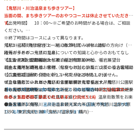
【鬼怒川・川治温泉まち歩きツアー】
当面の間、まち歩きツアーのおやつコースは休止させていただきま
す。
【出発時間】 10：00～※ご希望のお時間がある場合は、ご相談
ください。
※終了時間はコースによって異なります。
鬼怒川温泉街をガイドと一緒に散策してみませんか。
【Aコース】鬼怒楯岩コース（約２時間）※特に健脚の方向け（階
地元ガイドが、鬼怒川温泉についての知識と心からのおもてなし
段等が多めのコースのため）
で、皆さまをご案内いたします。
《主な見所》鬼怒楯岩大吊橋、楯岩鬼怒姫神社、楯岩展望台
【Bコース】歴史探訪コース（約２時間３０分）
初めて当地を訪れるお客様、何度もお越しいただいているお客様に
お一人様：500円
《主な見所》滝見橋、仲附（なかつけ）の旅籠、戊辰の役古戦場跡
も、鬼怒川温泉の良さと新しい発見があるかもしれません。
（戊辰街道）
【Cコース】絶景・橋めぐりコース（約２時間３０分）
ぜひ体験していただきたいおすすめツアーです。
※こちらのコースは、鬼怒川公園駅解散となります。鬼怒川公園駅
《主な見所》ふれあい橋、くろがね橋、鬼怒楯岩大吊橋
春の桜の開花時期には桜の名所を、秋の紅葉の時期には紅葉の絶景
から鬼怒川温泉駅まで電車でお戻りになる場合は、別途電車代がか
お一人様：500円
【Dコース】おやつ食べ歩きコース（約３時間）
※こちらのコース
スポットなど、季節ごとの見所も織り交ぜつつ、温泉街散策をお楽
かります。予めご了承ください。
のみ、当面の間、休止いたします。(2026.5.14)
しみ下さい。
お一人様：500円
《主な見所》鬼怒川温泉街のおススメの４店舗（予定）に立ち寄
●集合場所：鬼怒川・川治温泉観光案内所(日光市鬼怒川温泉大原
り、名物グルメをお楽しみいただきます。
1390、東武鬼怒川線「鬼怒川温泉駅」構内)
※こちらのコースは水曜日お休みです。
※令和８年４月１日より集合場所(受付)が変更となりました。
お一人様：800円
●参加費：お一人様 500円～800円 (ガイド事業協力金として、
ツアー当日現金前払い)