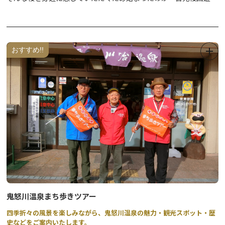
です。
町歩きを楽しみながら、歴史息づく門前町の桜を再発見してみませ
んか？
おすすめ!!
※写真はイメージです。
※2026年の開催は、4月1日（水）～4月26日（日）までとなりま
す。
2026年 桜回遊のマップは以下をご確認ください。
＊2025年以前のパンフレットに掲載されていたお守り頒布、店
舗の情報などは各店舗等にご確認ください。
鬼怒川温泉まち歩きツアー
四季折々の風景を楽しみながら、鬼怒川温泉の魅力・観光スポット・歴
史などをご案内いたします。