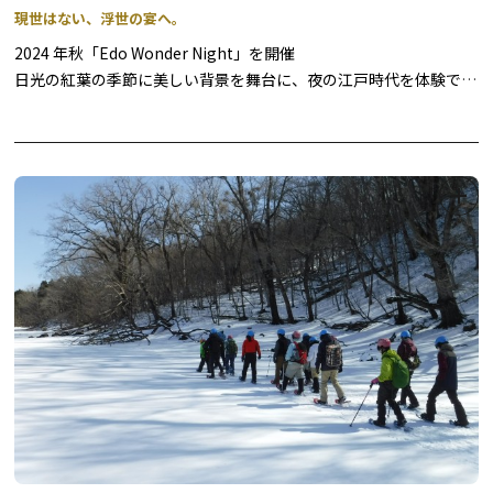
現世はない、浮世の宴へ。
※プログラム詳細は、下記「関連資料」をご確認ください。
2024 年秋「Edo Wonder Night」を開催
日光の紅葉の季節に美しい背景を舞台に、夜の江戸時代を体験でき
◆日光湯元 冬のおもてなし
るもので、今秋は4 回にわたり開催いたします。
妖艶にライトアップされた夜の江戸を舞台に、忍者や町人のアトラ
奥日光湯元温泉旅館協同組合の主催で、湯ノ湖畔で花火を実施しま
クション、豪華で華やかな花魁道中、江戸の町上空に大輪の花模様
す。また、アウトドアデイズ日光の開催に合わせて、湯ノ湖畔での
をひろげる打ち上げ花火やライブ演奏をお楽しみいただけます。さ
花火、湯元の良質な温泉を楽しめる入浴割引、ランチ特別営業など
らに、江戸の料理やアルコールドリンクもご用意しています。昼と
を実施します。
は異なる雰囲気を見せる江戸情緒あふれる町並みを眺めながら、ま
るで江戸時代にタイムスリップしたかのような体験をお楽しみいた
【雪上の湯元温泉花火大会】
だけます。
約10分間、スターマイン2.5合玉～4合玉など数百発の見事な花火
が、冬の湯ノ湖畔の夜空を彩ります。
※内容は天候その他の理由により、予告なく変更となる場合がござ
います。予めご了承くださいませ。
日程： 2026年2月7日（土）時間： 19：30～
場所：湯ノ湖畔