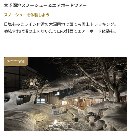
【イベント参加特典 温泉入浴割引】
大沼園地スノーシュー＆エアボードツアー
アウトドアデイズ in 日光のチケットを対象の施設でお見せいただ
くと、入浴料金が割引になります（大人200円割引！小人100円割
スノーシューを体験しよう
引！）。
日塩もみじライン付近の大沼園地で誰でも雪上トレッキング。
※参加施設名は、下記「関連資料」をご確認ください。
凍結すれば沼の上を歩いたり山の斜面でエアーボード体験も。
日程： 2026年2月28日（土）・3月1日（日）
雪で作ったデーブルでランチを食べよう。
おすすめ!!
【特別出店/ランチ営業】
奥日光湯元温泉でランチはいかがですか？アウトドアデイズ in 日
光に合わせて特別にランチ営業するホテルもございます。
日程：2026年2月28日（土）・3月1日（日）
＜特別出店＞
・休暇村日光湯元 10：00～14：00（お弁当販売）
・ペンション レスカル 10：00～14：00（日光湯元ビジター
センター内／暖かい飲食物）