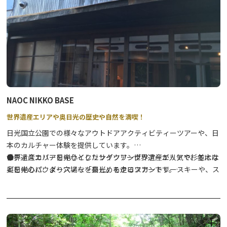
ア)
この時期限定の幸せメニューをご堪能いただけます。
詳細は「オニうま！ぐるめガイド」→
こちらをクリック
！
NAOC NIKKO BASE
世界遺産エリアや奥日光の歴史や自然を満喫！
日光国立公園での様々なアウトドアアクティビティーツアーや、日
本のカルチャー体験を提供しています。
世界遺産エリアを中心としたサイクリングツアーが人気で、冬には
●ディスカバー日光サイクリングツアー世界遺産エリアや杉並木な
奥日光のパウダースノーを楽しめるクロスカントリースキーや、ス
どを中心に、より穴場な「日光」を走るツアーです。
ノーシュー、雪上スキーのツアーも開催しています。
⇒
詳細はこちら
●SATOYAMAサイクリングツアー日光連山から流れる綺麗な水に
育まれた里山の風景を、E-BIKEに乗って楽しく巡るツアーです。