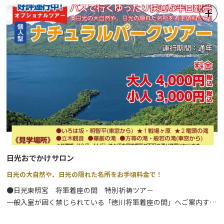
●BC. クロスカントリースキー奥日光で、上質なパウダースノーに
冬はスノーシューツアーがおすすめ。
出会えるツアーです。
専属ガイドスタイルの「貸切ガイド（半日または１日）」が人気で
⇒
詳細はこちら
すが、2名から催行される各種ツアーのほか学校団体向けの自然体
験学習もオーダーメイドのプログラムで可能です。
その他の詳細は、公式WEBサイトをご確認ください。
日光の自然に精通したガイドとともに素晴しい大自然を満喫してみ
ませんか。
日光おでかけサロン
日光の大自然や、日光の隠れた名所をお手頃料金で！
●日光東照宮 将軍着座の間 特別祈祷ツア－
一般入室が固く禁じられている「徳川将軍着座の間」へご案内する
ツアーです。