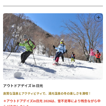
令和5年3月31日にリニューアルオープンを迎えたばかりで、自然
系と人文系の常設展示室が大幅に改修されました。
最新のデジタル技術を活用した没入感のある映像コンテンツが採用
され、奥日光の自然をつくる水の流れや湿原の風景と生きものの様
子を迫力ある大画面でご覧いただける他、高精細な大型映像やAR
を取り入れたジオラマ展示や、英国大使館別荘建築により国際避暑
地の始まりとなった「英国公使アーネストサトウ」と奥日光のかか
わりを描いた映像などもお楽しみいただくことができます。
また、ガイドツアーや、セルフガイド機能が付いたe-bikeのレンタ
ル、低公害バスの運行、英国大使館別荘記念公園の運営など、奥日
光をより楽しめる様々なコンテンツを提供しています。
アウトドアデイズ in 日光
良質な温泉とアクティビティで、湯元温泉の冬の楽しさを満喫！
＊アウトドアデイズin日光 2026は、雪不足等により残念ながら中