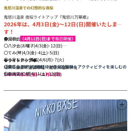
鬼怒川温泉での幻想的な夜桜
鬼怒川温泉 夜桜ライトアップ『鬼怒川万華郷』
2026年は、4月3日(金)～12日(日)開催いたしま
す！
●演奏会
《
4月12日(日)まで
毎日開催》
(2026年3月情報更新)
〇八汐会(お囃子)4/3(金)･12(日)
〇てみ(琴)4/3(金)･4(土)･5(日)
〇小泉なおみ(篠笛)4/6(月)･7(火)
◆ライトアップ◆
〇柴香山(尺八)4/8(水)･9(木)･10(金)
【夜になるまでは鬼怒川と日光の体験＆アクティビティを楽しむの
場所：藤原町護国神社・鬼怒川温泉神社
〇李英姿(二胡)4/11(土)･12(日)
もおススメ！】
2026年4
月3日(金)～４月12(日)
〇壱太郎(和太鼓)4/11(土)･12(日)
★市内の体験＆アクティビティをまとめた便利なコラムはコチラ！
18:00-20:30
→
日光・鬼怒川などで楽しめるおススメ体験＆アクティビティ
●出店（ライトップ期間中は飲食ブースやキッチンカーが出店いた
24選！！
します)
●シャトルバス※令和8(2026)年はシャトルバスの運行はございま
せんので、予めご了承ください。
◆春爛漫 さくら幸せぐるめ◆
(鬼怒川温泉・川治温泉・三依エリ