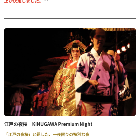
止が決定しました。
また次年度にご期待ください。
奥日光湯元温泉の冬の一大イベント！日光自然ガイド協議会による
冬のアクティビティ体験会と、奥日光湯元温泉旅館協同組合による
冬のおもてなし企画を用意して、奥日光湯元温泉のお客様をお迎え
します。冬の湯元温泉で、楽しくお得に遊びましょう♪
奥日光湯元温泉旅館協同組合加盟のお宿にご宿泊の方には、お得な
特典がございます。
◆アウトドアデイズ in 日光
参加チケット（1枚2,000円）をご購入いただくと、下記体験プログ
ラム7種の中からお好きなものを1種お選びいただけます。（体験1
回分・用具使用料込み）
＜奥日光湯元温泉旅館協同組合加盟宿にお泊りのお客様は、キャッ
江戸の夜桜 KINUGAWA Premium Night
シュバック特典付き！＞
「江戸の夜桜」と題した、一夜限りの特別な夜
アウトドアデイズ参加チケット（1チケット2,000円分）を全額キ