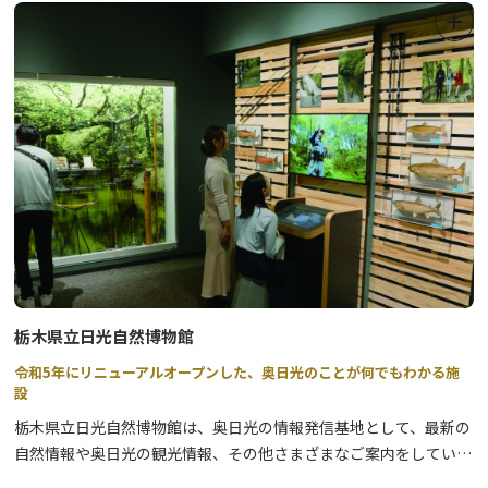
●参加特典：参加者には、参加特典あり。☆内容は、当日までお楽
しみ!!
●申込方法：参加ご希望の方は、希望日の1週間前までに、電話ま
たはFAXにて下記までお申込ください。(１週間以内の場合は、ご相
談させていただきますので、お電話でお申し込みください)
●お問い合わせ：一般社団法人 日光市観光協会 TEL:0288-22-
1525 FAX:0288-77-0201
受付時間 9時～17時(年中無休)
※写真はイメージです。
★★川治温泉まち歩きツアーはこちら★★
栃木県立日光自然博物館
令和5年にリニューアルオープンした、奥日光のことが何でもわかる施
設
栃木県立日光自然博物館は、奥日光の情報発信基地として、最新の
自然情報や奥日光の観光情報、その他さまざまなご案内をしていま
す。