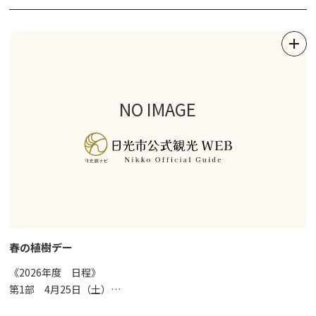
⇒
詳細はこちら
●日光西町モ－ニング散歩
すがすがしい朝の時間帯に、地元ガイドと「歴史に包まれた町並
み」を見ながら散歩を楽しむツアーです。
⇒
詳細はこちら
NO IMAGE
●歴史の山内朝のそぞろ歩き
少し早起きをして、歴史につつまれた日光山内を地元ガイドと共に
散歩するツアーです。
⇒
詳細はこちら
●ナチュラルパ－クツアー
奥日光の大自然をバスで巡る、ゆったり快適な半日観光ツアーで
す。
春の植樹デー
⇒
詳細はこちら
《2026年度 日程》
第1部 4月25日（土）
●坐禅体験
第2部 4月26日（日）
世界遺産 日光の社寺エリアで、心整う坐禅体験に参加できるツア