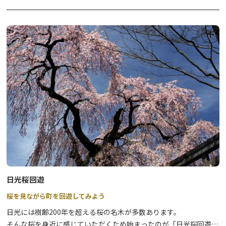
受付：9:30～11:00
ーです。
（令和5年9月15日（金）～令和6年9月30日（月）まで）
⇒
詳細はこちら
日光桜回遊
桜を見ながら町を回遊してみよう
日光には樹齢200年を超える桜の名木が多数あります。
そんな桜を身近に感じていただくため始まったのが「日光桜回遊」