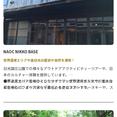
ア)
この時期限定の幸せメニューをご堪能いただけます。
詳細は「オニうま！ぐるめガイド」→
こちらをクリック
！
NAOC NIKKO BASE
世界遺産エリアや奥日光の歴史や自然を満喫！
日光国立公園での様々なアウトドアアクティビティーツアーや、日
本のカルチャー体験を提供しています。
世界遺産エリアを中心としたサイクリングツアーが人気で、冬には
●ディスカバー日光サイクリングツアー世界遺産エリアや杉並木な
奥日光のパウダースノーを楽しめるクロスカントリースキーや、ス
どを中心に、より穴場な「日光」を走るツアーです。
ノーシュー、雪上スキーのツアーも開催しています。
⇒
詳細はこちら
●SATOYAMAサイクリングツアー日光連山から流れる綺麗な水に
育まれた里山の風景を、E-BIKEに乗って楽しく巡るツアーです。