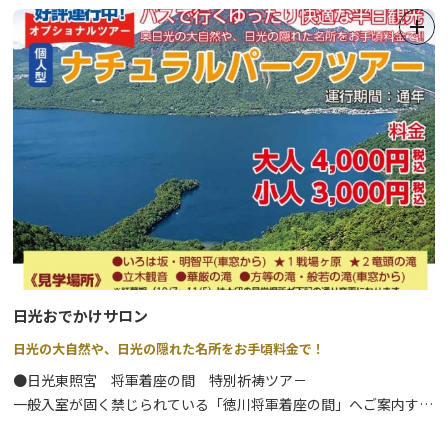
●BC. クロスカントリースキー奥日光で、上質なパウダースノーに
冬はスノーシューツアーがおすすめ。
出会えるツアーです。
専属ガイドスタイルの「貸切ガイド（半日または１日）」が人気で
⇒
詳細はこちら
すが、2名から催行される各種ツアーのほか学校団体向けの自然体
験学習もオーダーメイドのプログラムで可能です。
その他の詳細は、公式WEBサイトをご確認ください。
日光の自然に精通したガイドとともに素晴しい大自然を満喫してみ
ませんか。
日光おでかけサロン
日光の大自然や、日光の隠れた名所をお手頃料金で！
●日光東照宮 将軍着座の間 特別祈祷ツア－
一般入室が固く禁じられている「徳川将軍着座の間」へご案内する
ツアーです。