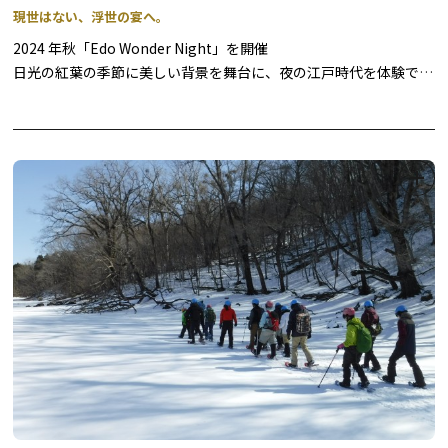
現世はない、浮世の宴へ。
※プログラム詳細は、下記「関連資料」をご確認ください。
2024 年秋「Edo Wonder Night」を開催
日光の紅葉の季節に美しい背景を舞台に、夜の江戸時代を体験でき
◆日光湯元 冬のおもてなし
るもので、今秋は4 回にわたり開催いたします。
妖艶にライトアップされた夜の江戸を舞台に、忍者や町人のアトラ
奥日光湯元温泉旅館協同組合の主催で、湯ノ湖畔で花火を実施しま
クション、豪華で華やかな花魁道中、江戸の町上空に大輪の花模様
す。また、アウトドアデイズ日光の開催に合わせて、湯ノ湖畔での
をひろげる打ち上げ花火やライブ演奏をお楽しみいただけます。さ
花火、湯元の良質な温泉を楽しめる入浴割引、ランチ特別営業など
らに、江戸の料理やアルコールドリンクもご用意しています。昼と
を実施します。
は異なる雰囲気を見せる江戸情緒あふれる町並みを眺めながら、ま
るで江戸時代にタイムスリップしたかのような体験をお楽しみいた
【雪上の湯元温泉花火大会】
だけます。
約10分間、スターマイン2.5合玉～4合玉など数百発の見事な花火
が、冬の湯ノ湖畔の夜空を彩ります。
※内容は天候その他の理由により、予告なく変更となる場合がござ
います。予めご了承くださいませ。
日程： 2026年2月7日（土）時間： 19：30～
場所：湯ノ湖畔