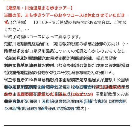
【鬼怒川・川治温泉まち歩きツアー】
当面の間、まち歩きツアーのおやつコースは休止させていただきま
す。
【出発時間】 10：00～※ご希望のお時間がある場合は、ご相談
ください。
※終了時間はコースによって異なります。
鬼怒川温泉街をガイドと一緒に散策してみませんか。
【Aコース】鬼怒楯岩コース（約２時間）※特に健脚の方向け（階
地元ガイドが、鬼怒川温泉についての知識と心からのおもてなし
段等が多めのコースのため）
で、皆さまをご案内いたします。
《主な見所》鬼怒楯岩大吊橋、楯岩鬼怒姫神社、楯岩展望台
【Bコース】歴史探訪コース（約２時間３０分）
初めて当地を訪れるお客様、何度もお越しいただいているお客様に
お一人様：500円
《主な見所》滝見橋、仲附（なかつけ）の旅籠、戊辰の役古戦場跡
も、鬼怒川温泉の良さと新しい発見があるかもしれません。
（戊辰街道）
【Cコース】絶景・橋めぐりコース（約２時間３０分）
ぜひ体験していただきたいおすすめツアーです。
※こちらのコースは、鬼怒川公園駅解散となります。鬼怒川公園駅
《主な見所》ふれあい橋、くろがね橋、鬼怒楯岩大吊橋
春の桜の開花時期には桜の名所を、秋の紅葉の時期には紅葉の絶景
から鬼怒川温泉駅まで電車でお戻りになる場合は、別途電車代がか
お一人様：500円
【Dコース】おやつ食べ歩きコース（約３時間）
※こちらのコース
スポットなど、季節ごとの見所も織り交ぜつつ、温泉街散策をお楽
かります。予めご了承ください。
のみ、当面の間、休止いたします。(2026.5.14)
しみ下さい。
お一人様：500円
《主な見所》鬼怒川温泉街のおススメの４店舗（予定）に立ち寄
●集合場所：鬼怒川・川治温泉観光案内所(日光市鬼怒川温泉大原
り、名物グルメをお楽しみいただきます。
1390、東武鬼怒川線「鬼怒川温泉駅」構内)
※こちらのコースは水曜日お休みです。
※令和８年４月１日より集合場所(受付)が変更となりました。
お一人様：800円
●参加費：お一人様 500円～800円 (ガイド事業協力金として、
ツアー当日現金前払い)