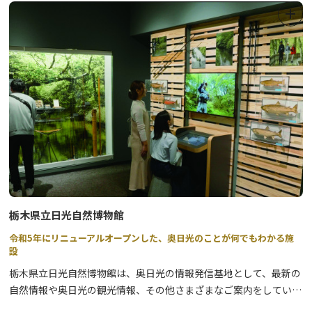
●参加特典：参加者には、参加特典あり。☆内容は、当日までお楽
しみ!!
●申込方法：参加ご希望の方は、希望日の1週間前までに、電話ま
たはFAXにて下記までお申込ください。(１週間以内の場合は、ご相
談させていただきますので、お電話でお申し込みください)
●お問い合わせ：一般社団法人 日光市観光協会 TEL:0288-22-
1525 FAX:0288-77-0201
受付時間 9時～17時(年中無休)
※写真はイメージです。
★★川治温泉まち歩きツアーはこちら★★
栃木県立日光自然博物館
令和5年にリニューアルオープンした、奥日光のことが何でもわかる施
設
栃木県立日光自然博物館は、奥日光の情報発信基地として、最新の
自然情報や奥日光の観光情報、その他さまざまなご案内をしていま
す。