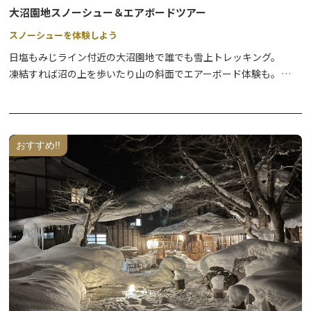
【イベント参加特典 温泉入浴割引】
大沼園地スノーシュー＆エアボードツアー
アウトドアデイズ in 日光のチケットを対象の施設でお見せいただ
くと、入浴料金が割引になります（大人200円割引！小人100円割
スノーシューを体験しよう
引！）。
日塩もみじライン付近の大沼園地で誰でも雪上トレッキング。
※参加施設名は、下記「関連資料」をご確認ください。
凍結すれば沼の上を歩いたり山の斜面でエアーボード体験も。
日程： 2026年2月28日（土）・3月1日（日）
雪で作ったデーブルでランチを食べよう。
おすすめ!!
【特別出店/ランチ営業】
奥日光湯元温泉でランチはいかがですか？アウトドアデイズ in 日
光に合わせて特別にランチ営業するホテルもございます。
日程：2026年2月28日（土）・3月1日（日）
＜特別出店＞
・休暇村日光湯元 10：00～14：00（お弁当販売）
・ペンション レスカル 10：00～14：00（日光湯元ビジター
センター内／暖かい飲食物）