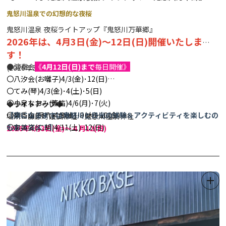
鬼怒川温泉での幻想的な夜桜
鬼怒川温泉 夜桜ライトアップ『鬼怒川万華郷』
2026年は、4月3日(金)～12日(日)開催いたしま
す！
●演奏会
《
4月12日(日)まで
毎日開催》
(2026年3月情報更新)
〇八汐会(お囃子)4/3(金)･12(日)
〇てみ(琴)4/3(金)･4(土)･5(日)
〇小泉なおみ(篠笛)4/6(月)･7(火)
◆ライトアップ◆
〇柴香山(尺八)4/8(水)･9(木)･10(金)
【夜になるまでは鬼怒川と日光の体験＆アクティビティを楽しむの
場所：藤原町護国神社・鬼怒川温泉神社
〇李英姿(二胡)4/11(土)･12(日)
もおススメ！】
2026年4
月3日(金)～４月12(日)
〇壱太郎(和太鼓)4/11(土)･12(日)
★市内の体験＆アクティビティをまとめた便利なコラムはコチラ！
18:00-20:30
→
日光・鬼怒川などで楽しめるおススメ体験＆アクティビティ
●出店（ライトップ期間中は飲食ブースやキッチンカーが出店いた
24選！！
します)
●シャトルバス※令和8(2026)年はシャトルバスの運行はございま
せんので、予めご了承ください。
◆春爛漫 さくら幸せぐるめ◆
(鬼怒川温泉・川治温泉・三依エリ