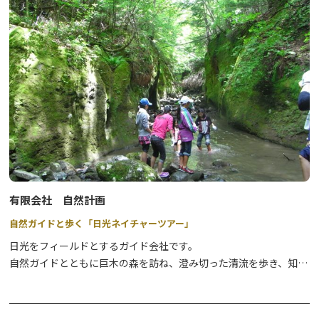
⇒
詳細はこちら
●雲竜渓谷スノートレッキングNAOCのトレッキングツアーで一番
人気のあるツアーです。※健脚向き
⇒
詳細はこちら
●奥日光スノーシュー奥日光の原生林の中で雪を楽しむ、どなたで
も参加できる楽しいツアーです。
⇒
詳細はこちら
●奥日光エアボード&スノーシュースイスで生まれ、欧州ではすで
に人気沸騰中のエアボートを楽しむツアーです。
有限会社 自然計画
⇒
詳細はこちら
自然ガイドと歩く「日光ネイチャーツアー」
●奥日光スノーサイクリング圧雪された緩やかな雪道のサイクリン
日光をフィールドとするガイド会社です。
グを楽しみながら、日光国立公園の冬の絶景を満喫するツアーで
自然ガイドとともに巨木の森を訪ね、澄み切った清流を歩き、知ら
す。
れざる滝を訪れれば、日光のイメージが180度変わります！
⇒
詳細はこちら