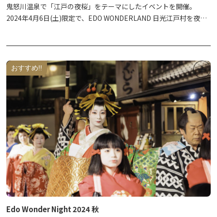
ャッシュバック（お一人様につき1枚まで）
鬼怒川温泉で「江戸の夜桜」をテーマにしたイベントを開催。
2024年4月6日(土)限定で、EDO WONDERLAND 日光江戸村を夜間
※9：00からチケット販売開始、無くなり次第終了
特別に開村します。
※チケットは現地現金販売のみ（予約販売なし）
「鬼怒川温泉夜桜ライトアップ」では江戸の町人文化を、EDO
※体験プログラムにより開始時間が異なります
WONDERLAND では武家文化を体験してみませんか。
※チケット販売場所：日光湯元ビジターセンター
おすすめ!!
※主催：奥日光湯元のおもてなし会
企画運営：日光自然ガイド協議会
※夜間のEDO WONDERLAND入村には、特別チケットが必要で
後援協力：日光市、日光市観光協会
す。(通常の一日券ではご入村いただけません）
＜体験プログラム一覧＞
・スノーシュー体験
・アニマルトラッキング＆野鳥観察
・スキーシュー（スノーハイク）
・エアボード体験
・野鳥観察
・輪かんじき体験
・クロスカントリースキー体験
Edo Wonder Night 2024 秋