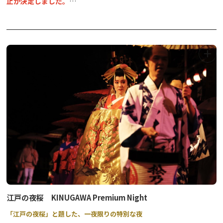
止が決定しました。
また次年度にご期待ください。
奥日光湯元温泉の冬の一大イベント！日光自然ガイド協議会による
冬のアクティビティ体験会と、奥日光湯元温泉旅館協同組合による
冬のおもてなし企画を用意して、奥日光湯元温泉のお客様をお迎え
します。冬の湯元温泉で、楽しくお得に遊びましょう♪
奥日光湯元温泉旅館協同組合加盟のお宿にご宿泊の方には、お得な
特典がございます。
◆アウトドアデイズ in 日光
参加チケット（1枚2,000円）をご購入いただくと、下記体験プログ
ラム7種の中からお好きなものを1種お選びいただけます。（体験1
回分・用具使用料込み）
＜奥日光湯元温泉旅館協同組合加盟宿にお泊りのお客様は、キャッ
江戸の夜桜 KINUGAWA Premium Night
シュバック特典付き！＞
「江戸の夜桜」と題した、一夜限りの特別な夜
アウトドアデイズ参加チケット（1チケット2,000円分）を全額キ