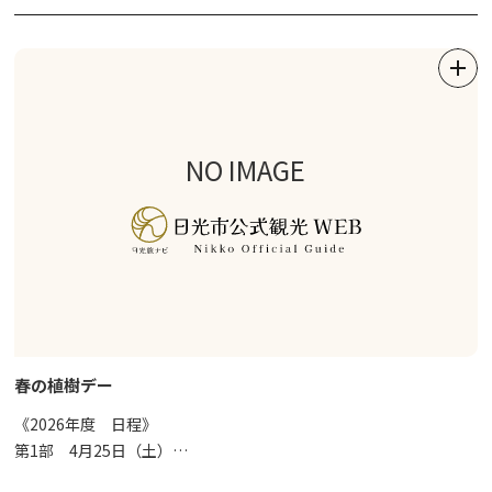
⇒
詳細はこちら
●日光西町モ－ニング散歩
すがすがしい朝の時間帯に、地元ガイドと「歴史に包まれた町並
み」を見ながら散歩を楽しむツアーです。
⇒
詳細はこちら
NO IMAGE
●歴史の山内朝のそぞろ歩き
少し早起きをして、歴史につつまれた日光山内を地元ガイドと共に
散歩するツアーです。
⇒
詳細はこちら
●ナチュラルパ－クツアー
奥日光の大自然をバスで巡る、ゆったり快適な半日観光ツアーで
す。
春の植樹デー
⇒
詳細はこちら
《2026年度 日程》
第1部 4月25日（土）
●坐禅体験
第2部 4月26日（日）
世界遺産 日光の社寺エリアで、心整う坐禅体験に参加できるツア