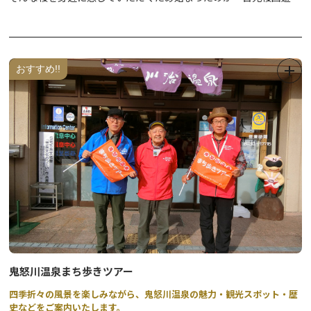
です。
町歩きを楽しみながら、歴史息づく門前町の桜を再発見してみませ
んか？
おすすめ!!
※写真はイメージです。
※2026年の開催は、4月1日（水）～4月26日（日）までとなりま
す。
2026年 桜回遊のマップは以下をご確認ください。
＊2025年以前のパンフレットに掲載されていたお守り頒布、店
舗の情報などは各店舗等にご確認ください。
鬼怒川温泉まち歩きツアー
四季折々の風景を楽しみながら、鬼怒川温泉の魅力・観光スポット・歴
史などをご案内いたします。