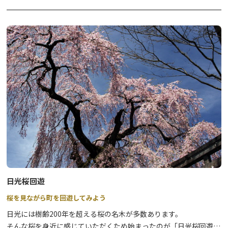
受付：9:30～11:00
ーです。
（令和5年9月15日（金）～令和6年9月30日（月）まで）
⇒
詳細はこちら
日光桜回遊
桜を見ながら町を回遊してみよう
日光には樹齢200年を超える桜の名木が多数あります。
そんな桜を身近に感じていただくため始まったのが「日光桜回遊」