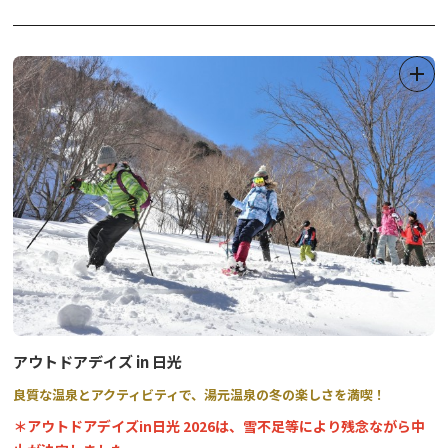
令和5年3月31日にリニューアルオープンを迎えたばかりで、自然
系と人文系の常設展示室が大幅に改修されました。
最新のデジタル技術を活用した没入感のある映像コンテンツが採用
され、奥日光の自然をつくる水の流れや湿原の風景と生きものの様
子を迫力ある大画面でご覧いただける他、高精細な大型映像やAR
を取り入れたジオラマ展示や、英国大使館別荘建築により国際避暑
地の始まりとなった「英国公使アーネストサトウ」と奥日光のかか
わりを描いた映像などもお楽しみいただくことができます。
また、ガイドツアーや、セルフガイド機能が付いたe-bikeのレンタ
ル、低公害バスの運行、英国大使館別荘記念公園の運営など、奥日
光をより楽しめる様々なコンテンツを提供しています。
アウトドアデイズ in 日光
良質な温泉とアクティビティで、湯元温泉の冬の楽しさを満喫！
＊アウトドアデイズin日光 2026は、雪不足等により残念ながら中