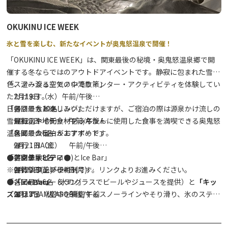
・Girouette（3/1のみ） 11：00～14：00（日光湯元ビジタ
ーセンター内／お弁当と温かい汁物）
OKUKINU ICE WEEK
＜ランチ営業＞
氷と雪を楽しむ、新たなイベントが奥鬼怒温泉で開催！
・東武ロッジ 10：00～15：00
「OKUKINU ICE WEEK」は、関東最後の秘境・奥鬼怒温泉郷で開
・ＺＥＮの冬小屋 11：00～15：00
催する冬ならではのアウトドアイベントです。静寂に包まれた雪景
・お食事処ふく（紫雲荘） 12：00～14：00
色、澄み渡る空気の中でウィンター・アクティビティを体験してい
「スノーシューでノシ滝散策」
ただけます。
2月19日（水）午前/午後
日帰りでもお楽しみいただけますが、ご宿泊の際は源泉かけ流しの
各回最大10名
「スノーサイクリング」
雪見風呂や地元食材をふんだんに使用した食事を満喫できる奥鬼怒
催行：ネイチャープラネット
2月20日（木） 午前/午後
温泉郷での宿泊がおすすめです。
各回最大6名
「スノーシュー＆エアボード」
催行：NAOC
2月21日（金） 午前/午後
●アクティビティ●
各回最大8名
「蒸留体験（アロマ)とIce Bar」
※各体験事前の予約制です。リンクよりお進みください。
催行：ワンプレイト
2月22日(土)～24日(月)
「スノーシュー＆ラン」
各回最大6名
●
「Ice Bar」
（氷のグラスでビールやジュースを提供）と
「キッ
2月18日（火） 午後/午前
催行：YAMA ASOBI
ズエリア」
（空中を滑空するスノーラインやそり滑り、氷のステン
各回最大5名
ドグラスなど)を期間中常設
催行：Ametsuchi