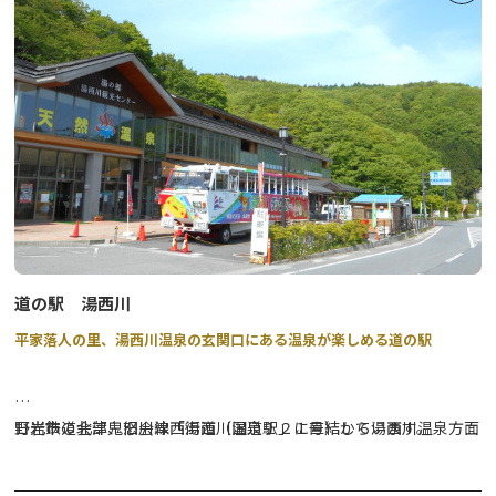
ングやランチがご利用いただけます。
道の駅 湯西川
平家落人の里、湯西川温泉の玄関口にある温泉が楽しめる道の駅
日光市の北部、旧会津西街道（国道１２１号）から湯西川温泉方面
野岩鉄道会津鬼怒川線「湯西川温泉駅」に直結しています。
に約３００ｍのところにある「道の駅」です。源泉かけ流し温泉や
足湯を楽しめます。「サンショウウオの燻製」やオリジナルの「い