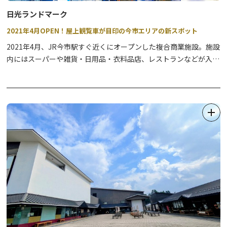
日光ランドマーク
2021年4月OPEN！屋上観覧車が目印の今市エリアの新スポット
2021年4月、JR今市駅すぐ近くにオープンした複合商業施設。施設
内にはスーパーや雑貨・日用品・衣料品店、レストランなどが入っ
ており、お買い物にもとっても便利。
また、全国でも珍しい屋上観覧車が設置してあります。観覧車は地
上40ｍまで到達！雄大な日光連山を一望でき、1台だけあるスケル
トンゴンドラに乗れば、スリル満点！！夜間はライトアップされ、
その場でも遠目からでもビュースポットになっています。
4階にはカフェレストランが併設してありますので、お買い物をし
ながらお食事、レジャーと一度に楽しめるランドマークとなってい
ます。