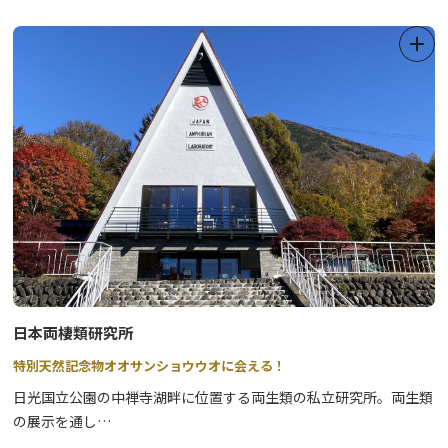
ちごパン」がお土産として人気です。食堂では、ダムをモチーフと
した「ダムカレー」や地元のそば粉を使った「そば」・「鹿肉コロ
ッケ」が人気です。駐車場には「電気自動車用急速充電器」も設置
されています。新緑、紅葉、雪景色、四季折々の自然も満喫できる
標高６００ｍの道の駅です。ぜひお気軽にお立ち寄りください。
日本両棲類研究所
特別天然記念物オオサンショウウオに会える！
日光国立公園の中禅寺湖畔に位置する両生類の私立研究所。両生類
の展示を通し
て