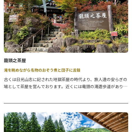
龍頭之茶屋
滝を眺めながら名物のおぞう煮と団子に舌鼓
古くは日光山志に記された地獄茶屋の時代より、旅人達の安らぎの
場として茶屋を営んでおります。近くには竜頭の滝遊歩道があり、
茶屋からも奥日光三名瀑の一つ「竜頭の滝」をご覧頂きながらお食
事、お買い物をお楽しみ頂けます。名物はここでしか味わえない茶
屋特製のおぞう煮、多くの人に安らぎを与えるという意味の施無畏
だんご、お土産では心地良い食感と上品な甘さのひぐらし餅が人気
です。また、コーヒースタンド旅情庵ではひぐらし餅付きの抹茶や
清流で淹れたコーヒーをお召し上がり頂けます。