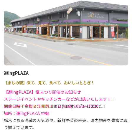
を垣間見ることができます。季節ごとの催しや、研修等での施設利
用(有料)もできますので、ご利用ください。
遊ingPLAZA
【まちの駅】来て、見て、食べて、おいしいとちぎ！
【遊ingPLAZA】夏まつり開催のお知らせ
ステージイベントやキッチンカーなどが出店いたします！
開催日時：令和８年８月１１日(火祝) 10:00～16:00
サンシャインホテル鬼怒川
向い側にオープンしました！
場所：遊ingPLAZA 中庭
栃木にある酒蔵の人気酒や、新鮮野菜の直売、県内物産を豊富に取
り揃えています。