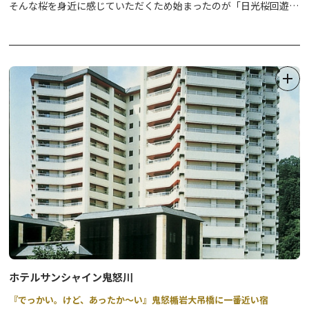
そんな桜を身近に感じていただくため始まったのが「日光桜回遊」
です。
町歩きを楽しみながら、歴史息づく門前町の桜を再発見してみませ
んか？
※写真はイメージです。
※2026年の開催は、4月1日（水）～4月26日（日）までとなりま
す。
2026年 桜回遊のマップは以下をご確認ください。
＊2025年以前のパンフレットに掲載されていたお守り頒布、店
舗の情報などは各店舗等にご確認ください。
ホテルサンシャイン鬼怒川
『でっかい。けど、あったか～い』鬼怒楯岩大吊橋に一番近い宿