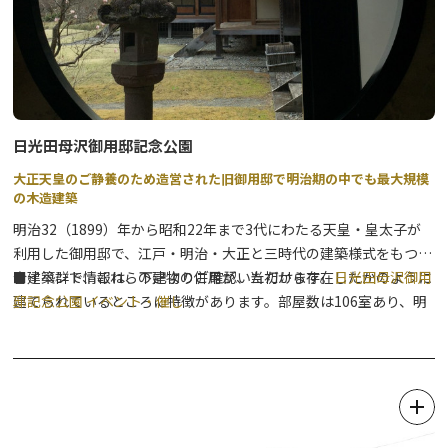
館内にはフリースペースの他、授乳室が利用いただけますので、こ
ちらもお気軽にお入りください。
日光田母沢御用邸記念公園
大正天皇のご静養のため造営された旧御用邸で明治期の中でも最大規模
の木造建築
明治32（1899）年から昭和22年まで3代にわたる天皇・皇太子が
利用した御用邸で、江戸・明治・大正と三時代の建築様式をもつ集
合建築群で、これらの建物の併用が、当初から存在したかのように
■イベント情報は、下記よりご確認いただけます。
日光田母沢御用
建てられているところに特徴があります。部屋数は106室あり、明
邸記念公園 イベント・催し
治期に造営された御用邸の中でも最大規模の木造建築で、本邸が現
存する唯一の建物です。また、園内のシダレザクラは、御用邸の前
身である小林年保氏所有庭園に既に植栽され、当時の面影を今に伝
える記念の木で、樹齢は300～350年と推定され、優美な御用邸建
築の美しさに、自然観を添え、花時には際立った彩りを与えていま
す。建物は国の重要文化財に指定され、当時の建築様式や皇室文化