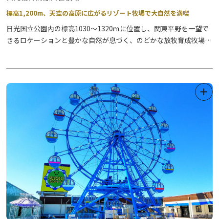
標高1,200m、天空の高原に広がるリゾート牧場で大自然を満喫
日光国立公園内の標高1030～1320ｍに位置し、関東平野を一望で
きるロケーションと豊かな自然が息づく、のどかな放牧育成牧場。
362ヘクタールもの面積を誇る、全国屈指の広さの牧場内には、動
物と一緒に遊べるふれあい施設や家族で楽しめるアスレチック、名
物のジンギスカンが食べられるレストランなどが設けられている
他、アイスクリームやバター作りを体験いただけます。
敷地内にはオートキャンプ場が併設され、アウトドア慣れしていな
い方でもお気軽にキャンプを楽しめます。冬期はスノーモービルの
迫力ある雪上体験もおすすめ。
四季を通して大自然を満喫できる観光牧場です。