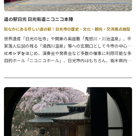
道の駅日光 日光街道ニコニコ本陣
街なかにある珍しい道の駅！日光市の歴史・文化・観光・交流拠点施設
世界遺産「日光の社寺」や関東の奥座敷「鬼怒川・川治温泉」、平
家落人伝説の残る「湯西川温泉」等への玄関口として今市の中心部
にオープン！
イベントをはじめ、演奏会や発表会など多数の催事に利用可能な多
目的ホール「ニコニコホール」、日光市内はもちろん、栃木県内の
農産物・お土産が手に入る「ニコニコマルシェ（商業施設）」、日
光グルメの代表のひとつ「日光そば」が味わえるそば店、海鮮料理
も嬉しいメニュー豊富な和食処などで構成される複合施設の道の駅
です。
観光案内はお任せ！道の駅日光観光情報館（日光市観光協会本部・
今市支部事務所）と、コンビニエンスストアもぜひお立ち寄りくだ
さい。
★2026年4月から、新施設として「交流館」が無料利用できます。