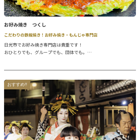
お好み焼き つくし
こだわりの鉄板焼き！お好み焼き・もんじゃ専門店
日光市でお好み焼き専門店は貴重です！
おひとりでも、グループでも、団体でも。
お好み焼きはもちろんのこと、もんじゃや鉄板焼き、おつまみな
ど、一品料理も楽しめる、メニュー豊富なお店です。
コースや宴会プランもご利用いただけますので、ご予約のうえ利用
ください。
おすすめ!!