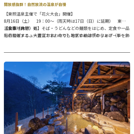
開放感抜群！自然放流の温泉が自慢
【東照温泉主催で「花火大会」開催】
8月16日（土） 19：00～（雨天時は17日（日）に延期） 東照
温泉敷地内
【食事（休憩）処】
そば・うどんなどの麺類をはじめ、定食や一品
同日開催する、大渡（おおわたり）地区の納涼祭のフィナーレを飾
ものなどメニュー豊富です。中でもおすすめは「からあげ（単
る花火です。ぜひお出かけください。
品）」。言葉に表せないほど大きく、ボリュームたっぷり。その場
で食べきれない場合は持ち帰り用のパック（セルフ）が用意されて
います。
泉質はアルカリ性単純温泉。湯量が豊富で、循環や沸かし返しでは
なく自然放流が自慢の日帰り温泉施設です。日光連山を望む露天風
呂は開放感たっぷりで、ゆったりと温泉を満喫できるようになって
います。年に一度の冬至の時には特別に露天風呂と内湯両方にユズ
が浮かべられ、ユズの香りが漂う中、贅沢な入浴時間を過ごせま
す。
※季節により冬至の日が異なりますので、実施日は施設に直接お問
い合わせ下さい。