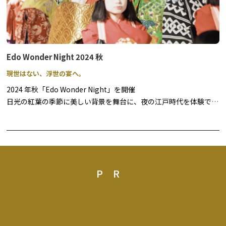
Edo Wonder Night 2024 秋
現世はない、浮世の宴へ。
2024 年秋「Edo Wonder Night」を開催
日光の紅葉の季節に美しい背景を舞台に、夜の江戸時代を体験でき
るもので、今秋は4 回にわたり開催いたします。
妖艶にライトアップされた夜の江戸を舞台に、忍者や町人のアトラ
クション、豪華で華やかな花魁道中、江戸の町上空に大輪の花模様
をひろげる打ち上げ花火やライブ演奏をお楽しみいただけます。さ
らに、江戸の料理やアルコールドリンクもご用意しています。昼と
PR
は異なる雰囲気を見せる江戸情緒あふれる町並みを眺めながら、ま
るで江戸時代にタイムスリップしたかのような体験をお楽しみいた
だけます。
※内容は天候その他の理由により、予告なく変更となる場合がござ