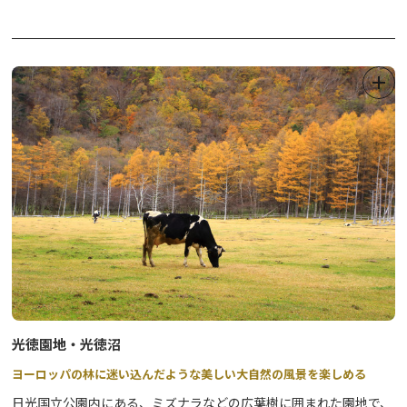
にもなっています。
光徳牧場は大きさ約3万㎡と広大で、近くの湧き水をたたえる光徳
沼はハイキングや教育旅行に最適です。
大自然にマッチする外観のログハウスレストラン「CORRAL」で
は、ボリューム満点のハンバーガーセットや、光徳牧場オリジナル
の濃厚なアイスクリームをお楽しみください。
また、光徳の丘までの散策路にはクリンソウの群生地があり、5月
下旬～6月中旬ごろにかけて一面の花がお楽しみいただけます。
光徳園地・光徳沼
ヨーロッパの林に迷い込んだような美しい大自然の風景を楽しめる
日光国立公園内にある、ミズナラなどの広葉樹に囲まれた園地で、