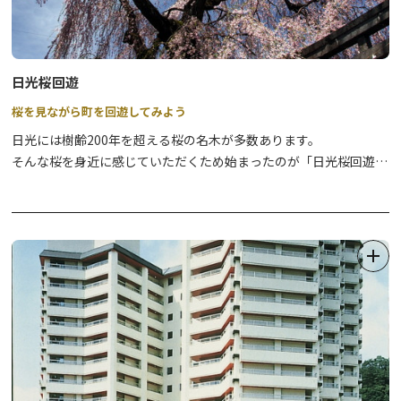
る「市＝いち」が盛んに開催されていたことから、「今市」という
地名が名付けられたといわれています。
日光桜回遊
桜を見ながら町を回遊してみよう
日光には樹齢200年を超える桜の名木が多数あります。
そんな桜を身近に感じていただくため始まったのが「日光桜回遊」
です。
町歩きを楽しみながら、歴史息づく門前町の桜を再発見してみませ
んか？
※写真はイメージです。
※2026年の開催は、4月1日（水）～4月26日（日）までとなりま
す。
2026年 桜回遊のマップは以下をご確認ください。
＊2025年以前のパンフレットに掲載されていたお守り頒布、店
舗の情報などは各店舗等にご確認ください。