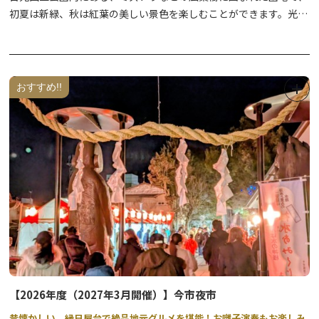
初夏は新緑、秋は紅葉の美しい景色を楽しむことができます。光徳
温泉のバス停・駐車場から少し北上すると光徳牧場があり、シーズ
ン中にはおいしい牛乳やアイスクリームを味わえます。また、園地
を抜けて南下すると、清流が美しい光徳沼に出ます。綺麗な水にし
か生息できないバイカモ、水面から頭を出すヤチボウズ、初夏に咲
おすすめ!!
くズミなどの植物を見ることができます。
【2026年度（2027年3月開催）】今市夜市
昔懐かしい、縁日屋台で絶品地元グルメを堪能！お囃子演奏もお楽しみ