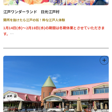
江戸ワンダーランド 日光江戸村
関所を抜けたら江戸の街！粋な江戸人体験
1月14日(水)～2月18日(水)の期間は冬期休業とさせていただきま
す。
なお、営業再開は2月19日（木）でございます。
その他、営業日につきましては、日光江戸村ホームページでご確認
ください。→
★
「勧善懲悪！ あっぱれ日光！SL大樹珍道中 ～EDO WONDER
TRAIN～」開催！
２０２６年２月２０日（金）～２３日（月・祝）の4日間→
★
EDO WONDERLAND日光江戸村は、江戸時代の文化を肌で体感で
きるカルチュラルパークです。
広大な敷地には、街道、宿場、商家街、忍者の里、武家屋敷など実
物さながらの町並みが再現されています。