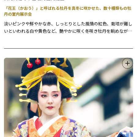
「花王（かおう）」と呼ばれる牡丹を真冬に咲かせた、数十種類もの牡
丹の室内展示会
淡いピンクや鮮やかな赤、しっとりとした風情の紅色、栽培が難し
いといわれる白や黄色など、艶やかに咲く冬咲き牡丹を眺めなが
ら、一足早い春を楽しみませんか？
牡丹は昔から、数ある花の中でもその見事な大輪の咲き様から「花
王」とも呼ばれ、日光東照宮や家光廟大猷院の彫刻などにも数多く
用いられています。
本来5月期に咲く牡丹を特殊栽培で咲かせ、冬季に鑑賞いただける
花の祭典を開催します。
大輪の牡丹の端正な佇まいと、日本庭園風に装飾を施した室内会場
で、趣ある和の雰囲気をゆっくりとご堪能ください。