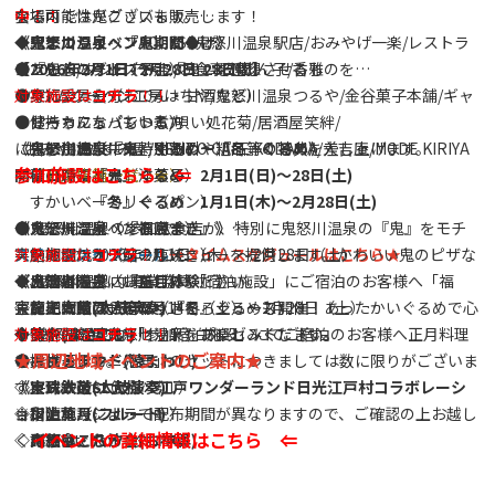
会場内では鬼グッズも販売します！
中！！
なる可能性がございます。
◆鬼まつりイベント期間◆
駅ナカショップACCESS鬼怒川温泉駅店/おみやげ一楽/レストラ
《鬼怒川温泉 『鬼』だらけ》
【2026年2月1日- 2月28日 28日間】
●フードコート（予定）
ンたしろ/タシロアート/お食事処杉ん子/香雅
◆『鬼』のグッズや、『鬼』を連想させるものを
実行委員会（おでん・甘酒など）
バウムクーヘン工房はちや/鬼怒川温泉つるや/金谷菓子本舗/ギャ
●身につけた方
対象施設は
コチラ
！！
健ちゃんち（もつ煮）
ラリーカフェパントエ/唄い処花菊/居酒屋笑絆/
●お持ちになっている方
鬼に金棒（牛串、牛カレー）
おみやげ処すみ屋/BENTO CAFE KODAMA/大吉庵/MODE KIRIYA
に各参加施設にて特別割引や粗品等の特典を差し上げます。
《鬼怒川温泉『鬼』ぐるめ・『冬』ぐるめ》
参加施設はこちら ⇐
夢の森福祉会（洋菓子）
〈ご利用店舗一覧→★〉
開催日時：『鬼』ぐるめ 2月1日(日)～28日(土)
すかいベーカリー（パン）
『冬』ぐるめ 1月1日(木)～2月28日(土)
たこ焼き屋（たこ焼き）
●ステージイベント
◆ 鬼怒川温泉の参加飲食店が、特別に鬼怒川温泉の『鬼』をモチ
《鬼怒川温泉 『福豆まき』》
鮎の塩焼き（鮎の塩焼き）
ステージスケジュール
ーフにしたオリジナルメニューを提供します。かわいい鬼のピザな
実施期間：2026年2月1日（木）～2月28日（土）
対象施設は
コチラ
！！
→タイムスケジュールはこちら
★
大門いちご（いちご）
～出演者～
ど、この機会にお楽しみください。
◆ 鬼怒川温泉内 事業協賛「宿泊施設」にご宿泊のお客様へ「福
《鬼怒川温泉 『正月体験』》
日光柘榴ファーム（さくろジュース）
◇龍王太鼓(太鼓演奏)
また、今回は一足早く『冬』ぐるめも開催！あったかいぐるめで心
豆・ミニ鬼面」のセットを
実施期間：2026年2月14日（土）～2月28日（土）
◇勢や(よさこい)
も体を温めて鬼怒川温泉をお楽しみください。
（各お部屋に１セット）プレゼントします。
◆ 鬼怒川温泉内 「参加宿泊施設」にてご宿泊のお客様へ正月料理
対象施設は
コチラ
！！
★周辺地域イベントのご案内★
●キッチンカー
◇おさるランド(猿まわし)
※「福豆・ミニ鬼面」のセットにつきましては数に限りがございま
を提供します。
K-Flavors（ワッフル）
◇宝珠太鼓(太鼓演奏)
す。
《東武鉄道SL大樹×江戸ワンダーランド日光江戸村コラボレーシ
和晴れ（ジェラート）
◇川上葉月(フルート)
※宿泊施設によって配布期間が異なりますので、ご確認の上お越し
ョン》
イベントの詳細情報はこちら ⇐
m's kitchen（タコス）
◇鬼祭會・八汐会(お神輿)
ください。
詳細はこちら
★
日光つぼ焼き芋（焼き芋）
◇YOSHI(大道芸)
◆ ミニ鬼面は、『鬼』だらけ事業にも参加いただけます。(ご提示
の方に特典がございます。)