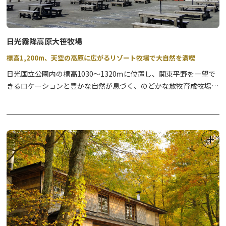
江戸人たちとのふれあいや体験イベントを通して、活きた江戸の息
吹に触れることができるほか、お客様ご自身もお着替えをして江戸
人になりきることもできます。
日光霧降高原大笹牧場
お芝居が見られる7つの劇場、歴史や文化を学ぶことができる展示
標高1,200m、天空の高原に広がるリゾート牧場で大自然を満喫
館、そして、ここでしか味わえないお食事など、まさに百花繚乱
の“EDO”があなたの旅の思い出を彩ります。
日光国立公園内の標高1030～1320ｍに位置し、関東平野を一望で
特に、忍びの神髄を全身で感じることのできる迫力の忍者ショー、
きるロケーションと豊かな自然が息づく、のどかな放牧育成牧場。
美しさに息を飲むだけでなく笑いもある花魁劇場、笑い転げるほど
362ヘクタールもの面積を誇る、全国屈指の広さの牧場内には、動
のお芝居が楽しめる両国座など、是非、様々なお芝居やショーをご
物と一緒に遊べるふれあい施設や家族で楽しめるアスレチック、名
覧ください。
物のジンギスカンが食べられるレストランなどが設けられている
1日、または最低でも半日の滞在をおススメします。
他、アイスクリームやバター作りを体験いただけます。
敷地内にはオートキャンプ場が併設され、アウトドア慣れしていな
い方でもお気軽にキャンプを楽しめます。冬期はスノーモービルの
迫力ある雪上体験もおすすめ。
四季を通して大自然を満喫できる観光牧場です。