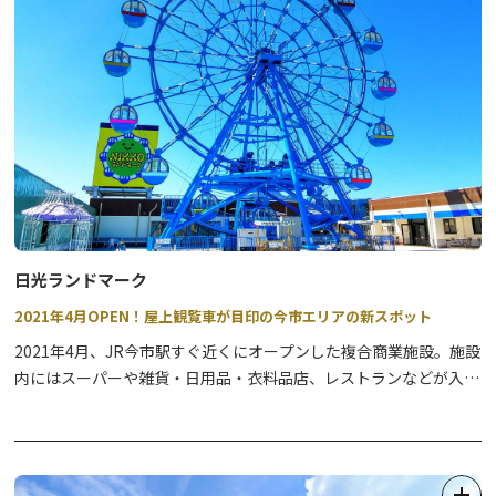
日光ランドマーク
2021年4月OPEN！屋上観覧車が目印の今市エリアの新スポット
2021年4月、JR今市駅すぐ近くにオープンした複合商業施設。施設
内にはスーパーや雑貨・日用品・衣料品店、レストランなどが入っ
ており、お買い物にもとっても便利。
また、全国でも珍しい屋上観覧車が設置してあります。観覧車は地
上40ｍまで到達！雄大な日光連山を一望でき、1台だけあるスケル
トンゴンドラに乗れば、スリル満点！！夜間はライトアップされ、