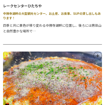
レークセンターひたちや
中禅寺湖畔の大型観光センター。お土産、お食事、SUPの貸し出しもあ
ります！
四季と共に景色が移り変わる中禅寺湖畔に位置し、後ろには男体山
と自然豊かな場所で
日光ゆば、中禅寺湖名産ます、わかさぎ等の郷土料理、当店だけの
限定商品の逸品をご用意して、皆様のお越しをお待ちしておりま
す。
また、遊覧モーターボートの受付、足漕ぎボートのレンタル、SUP
のレンタル等も行っております。詳しくは公式WEBサイトをご確
認ください。
団体様もどうぞご相談ください。