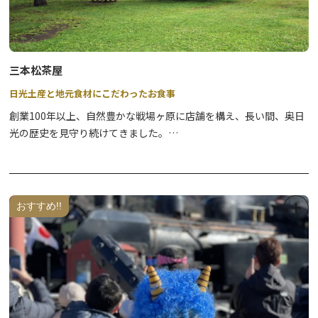
三本松茶屋
日光土産と地元食材にこだわったお食事
創業100年以上、自然豊かな戦場ヶ原に店舗を構え、長い間、奥日
光の歴史を見守り続けてきました。
奥日光の自然の恵みから生まれた自社製クラフトビールをはじめ、
日光ゆば、たまり漬けなどの日光名産品や、
地元食材をふんだんに使ったお食事を提供しています。
Eバイクのレンタル、ネイチャーガイド、星空案内などのアクティ
おすすめ!!
ビティも充実しております。