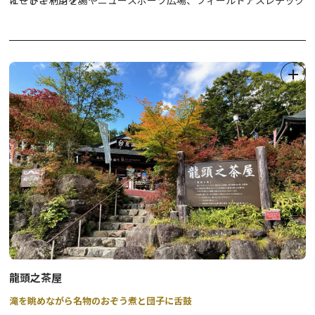
オートキャンプ場やニュースポーツ広場、フィールドアスレチック
にぜひご利用を。
コースなど有料施設など他、園芸に関する相談や展示会・講座を行
う「緑の相談所」、農業体験や料理・工作教室などを行う体験学習
春には、3月下旬～5月上旬にかけて約500本56種もの桜が咲き、絶
施設「だいや体験館」など様々な楽しみを提供します。
好のお散歩スポットになります。
桜マップは別紙をご覧ください。
龍頭之茶屋
滝を眺めながら名物のおぞう煮と団子に舌鼓