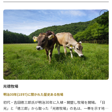
●体験ブース（予定）
《湯西川温泉かまくらまつり》
射的
実施期間：2026年1月30日（金）～3月1日（日）
手裏剣道場
実施内容：沢口河川敷会場でのミニかまくら点灯
〈東武鉄道〉スマートボールゲーム（7日のみ）
金・土・日曜日のみ実施
〈東武鉄道〉こども制服体験（8日のみ）
点灯時間：17：30～21：00
光徳牧場
明治30年(1897)に開かれた歴史ある牧場
初代・吉田徳三郎氏が明治30年に入植・開墾し牧場を開場。「日
光」と「徳三郎」から取った「光徳牧場」の名は、一帯を示す地名