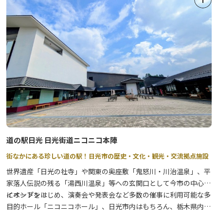
その場でも遠目からでもビュースポットになっています。
4階にはカフェレストランが併設してありますので、お買い物をし
ながらお食事、レジャーと一度に楽しめるランドマークとなってい
ます。
道の駅日光 日光街道ニコニコ本陣
街なかにある珍しい道の駅！日光市の歴史・文化・観光・交流拠点施設
世界遺産「日光の社寺」や関東の奥座敷「鬼怒川・川治温泉」、平
家落人伝説の残る「湯西川温泉」等への玄関口として今市の中心部
にオープン！
イベントをはじめ、演奏会や発表会など多数の催事に利用可能な多
目的ホール「ニコニコホール」、日光市内はもちろん、栃木県内の
農産物・お土産が手に入る「ニコニコマルシェ（商業施設）」、日