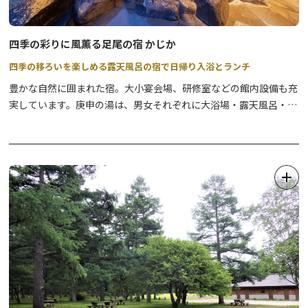
四季の彩りに風薫る足尾の宿 かじか
四季の移ろいを楽しめる露天風呂の宿で日帰り入浴とランチ
豊かな自然に囲まれた宿。大小宴会場、研修室などの館内設備も充
実しています。庚申の湯は、男女それぞれに大浴場・露天風呂・サ
ウナを完備しており、中でも山をのぞむ露天風呂は開放感抜群。泉
質は神経痛・筋肉痛・関節炎・慢性消化器病・冷え性などに効能が
あるというアルカリ性単純温泉で、入ると肌がつるつるになること
から「美肌の湯」とも呼ばれています。宿泊者はもちろん、日帰り
入浴でもゆったりと楽しめます。
いつもご利用ありがとうございます。
令和８年４月１日から利用料を改定します。
https://ashio-kajika.jp/