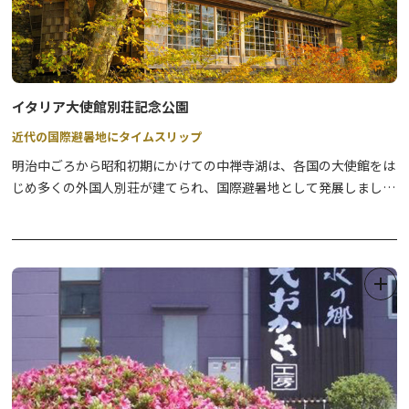
イタリア大使館別荘記念公園
近代の国際避暑地にタイムスリップ
明治中ごろから昭和初期にかけての中禅寺湖は、各国の大使館をは
じめ多くの外国人別荘が建てられ、国際避暑地として発展しまし
た。イタリア大使館別荘記念公園内の建物は、昭和3年イタリア大
使館の夏季別荘として建造され、平成9年まで歴代の大使が使用し
ていたものを、当時の設計図をもとに、床板・建具・家具などをで
きる限り再利用して復元したものです。また、副邸は、往時の歴史
を紹介する「国際避暑地歴史館」として整備されています。設計は
国内の様々な場所の建築にも足跡を残しているアントニン・レーモ
ンドによるもので、建材にもこだわりがあります。特に外壁に使用
されている日光杉の樹皮と薄板で構成された市松模様は、とても美
しいエッセンスとなっています。 別荘記念公園から見る中禅寺湖
の美しさも随一です。