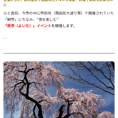
に
ひと昔前、今市の中心市街地（商店街大通り等）で開催されていた
「朝市」にちなみ、”夜を楽しむ”
「夜市（よいち）」イベント
を開催します。
「尊徳先生（さん）」と呼ばれ今でも親しまれている今市が誇る偉
人、二宮尊徳翁を祀る「報徳二宮神社」が会場です。
歴史ある神社の境内が提灯などの温かな灯りで照らされ、レトロ感
満載！
地元町内お囃子団体による演奏とともに、地元ならではの特産品や
絶品グルメを心ゆくまでお楽しみください。
【”今市（いまいち）”の名前の由来と『食』について】
日光市にある今市エリアは、四街道が交わることで人と同時に、
『食』や『物』が集まった場所です。
そんな当エリアでは、毎週のように「朝市」や「六斎市」と呼ばれ