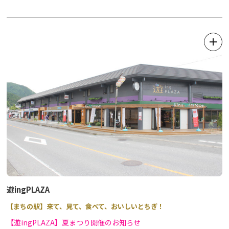
光グルメの代表のひとつ「日光そば」が味わえるそば店、海鮮料理
も嬉しいメニュー豊富な和食処などで構成される複合施設の道の駅
です。
観光案内はお任せ！道の駅日光観光情報館（日光市観光協会本部・
今市支部事務所）と、コンビニエンスストアもぜひお立ち寄りくだ
さい。
★2026年4月から、新施設として「交流館」が無料利用できます。
館内にはフリースペースの他、授乳室が利用いただけますので、こ
ちらもお気軽にお入りください。
遊ingPLAZA
【まちの駅】来て、見て、食べて、おいしいとちぎ！
【遊ingPLAZA】夏まつり開催のお知らせ