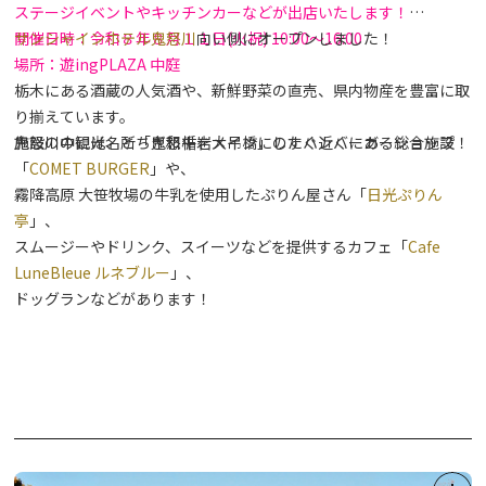
ステージイベントやキッチンカーなどが出店いたします！
開催日時：令和８年８月１１日(火祝) 10:00～16:00
サンシャインホテル鬼怒川
向い側にオープンしました！
場所：遊ingPLAZA 中庭
栃木にある酒蔵の人気酒や、新鮮野菜の直売、県内物産を豊富に取
り揃えています。
鬼怒川の観光名所「鬼怒楯岩大吊橋」のすぐ近くにある総合施設！
施設の中には、とちぎ和牛をメインにしたハンバーガーショップ
「
COMET BURGER
」や、
霧降高原 大笹牧場の牛乳を使用したぷりん屋さん「
日光ぷりん
亭
」、
スムージーやドリンク、スイーツなどを提供するカフェ「
Cafe
LuneBleue ルネブルー
」、
ドッグランなどがあります！