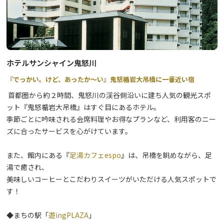
ホテルサンシャイン鬼怒川
『でっかい。けど、あったか～い』鬼怒楯岩大吊橋に一番近い宿
首都圏から約２時間、鬼怒川の渓谷側沿いに建ち人気の観光スポ
ット『鬼怒楯岩大吊橋』はすぐ目にあるホテル。
季節ごとに吟味される会席料理やお得なプランなど、利用客のニー
ズに合ったサービスを心がけています。
また、館内にある『
足湯カフェespo
』は、吊橋を眺めながら、足
湯で癒され、
美味しいコーヒーとこだわりスイーツがいただける人気スポットで
す！
◆まちの駅「
遊ingPLAZA
」