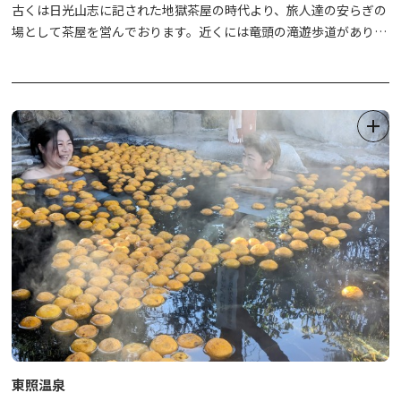
古くは日光山志に記された地獄茶屋の時代より、旅人達の安らぎの
場として茶屋を営んでおります。近くには竜頭の滝遊歩道があり、
茶屋からも奥日光三名瀑の一つ「竜頭の滝」をご覧頂きながらお食
事、お買い物をお楽しみ頂けます。名物はここでしか味わえない茶
屋特製のおぞう煮、多くの人に安らぎを与えるという意味の施無畏
だんご、お土産では心地良い食感と上品な甘さのひぐらし餅が人気
です。また、コーヒースタンド旅情庵ではひぐらし餅付きの抹茶や
清流で淹れたコーヒーをお召し上がり頂けます。
東照温泉