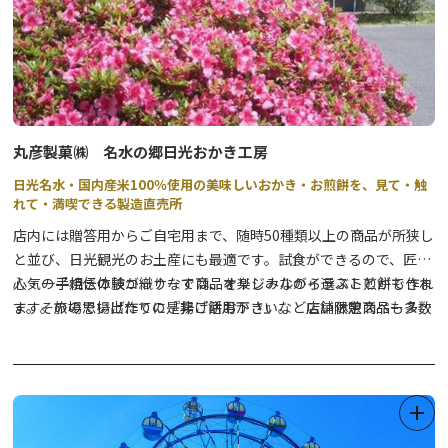
丸彦製菓㈱ 名水の郷日光おかき工房
日光名水・国内産米100％使用の美味しいおかき・お煎餅を、見て・触
れて・満喫できる製造直売所
店内には贈答用からご自宅用まで、随時50種類以上の商品が所狭し
と並び、日光観光のお土産にも最適です。試食ができるので、匠の
心・一子相伝の技が織りなす商品を楽しみながら選ぶことができま
人気の手焼き体験コーナーでは、オリジナルのイラスト煎餅も作れ
す。その場で揚げたての『揚げ餅おかき』など店舗限定商品も多数
ます。旅の思い出作りに是非ご活用下さい。 広い休憩スペースで
ご用意しています。
は無料のドリンク（温かいお茶・コーヒーから冷たいジュースま
で）をご用意しております。商品は電話・FAX・オンラインでの購
入も可能です。