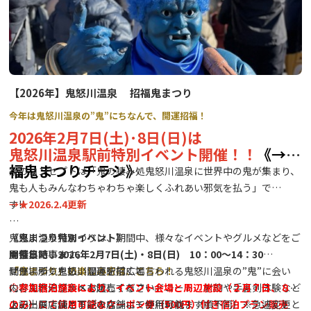
【2026年】鬼怒川温泉 招福鬼まつり
今年は鬼怒川温泉の”鬼”にちなんで、開運招福！
2026年2月7日(土)･8日(日)は
鬼怒川温泉駅前特別イベント開催！！
《→招
福鬼まつりチラシ》
祭のコンセプトは「鬼の棲み処鬼怒川温泉に世界中の鬼が集まり、
鬼も人もみんなわちゃわちゃ楽しくふれあい邪気を払う」で
す‼
→
★2026.2.4更新
鬼怒川温泉鬼まつりは、期間中、様々なイベントやグルメなどをご
《鬼まつり特別イベント》
★特集記事★
用意しています。
開催日時：2026年2月7日(土)・8日(日) 10：00～14：30
「鬼まつり」の楽しみ方は、こちら！
ぜひ、邪気を払い開運を招くと言われる鬼怒川温泉の”鬼”に会い
開催場所：鬼怒川温泉駅前広場
に、鬼怒川温泉へお越しください。
内容：地元グルメを販売するフードコート、射的や手裏剣体験など
◇参加宿泊施設により、イベント会場と周辺施設（２月７日、８日
ステージではさまざまなショーが行われます！
のみ）にて使用可能なクーポン券（500円）付き宿泊プラン販売
上記出展店舗と下記の店舗にて使用可能！（順不同）※急遽変更と