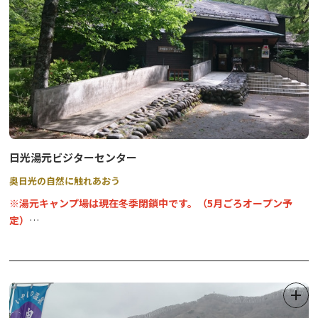
日光湯元ビジターセンター
奥日光の自然に触れあおう
※湯元キャンプ場は現在冬季閉鎖中です。（5月ごろオープン予
定）
環境庁が平成6（1994）年にオープンした施設です。
パネル・ビデオ、サイネージ、はく製、鳥の鳴き声など、奥日光を
学べる展示が数多くございます。