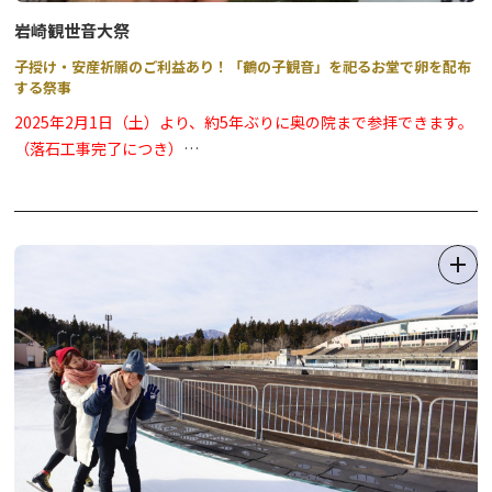
岩崎観世音大祭
子授け・安産祈願のご利益あり！「鶴の子観音」を祀るお堂で卵を配布
する祭事
2025年2月1日（土）より、約5年ぶりに奥の院まで参拝できます。
（落石工事完了につき）
※奥の院までは急な階段ですので、足元には十分注意してお進みく
ださい。また、大変狭いスペースしかありませんので、観音様への
お参りは1組ずつの入替制となります。
※卵は十分な数が用意されていますので、無くなることはありませ
ん。
※堂内には昇殿できません。
子授け・安産のご利益があると伝えられている「鶴の子観音」が祀
られているお堂で例年３月の最終日曜日に開催されるお祭りです。
参拝者が子宝を祈願して卵を１個貰い受け、子供が産まれたら（子
供を授かったら）お礼に卵を倍の２個返すという風習があります。