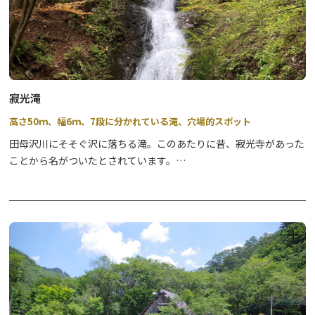
寂光滝
高さ50ｍ、幅6ｍ、7段に分かれている滝、穴場的スポット
田母沢川にそそぐ沢に落ちる滝。このあたりに昔、寂光寺があった
ことから名がついたとされています。
寂光寺は弘仁11（820）年に弘法大師が開基したと伝えられ、明治
4（1871）年の神仏分離で寂光権現が廃され、寂光が若子に改めら
れ若子神社になったと言われています。滝に向かう途中には、池石
（生石）と呼ばれる巨石がある。