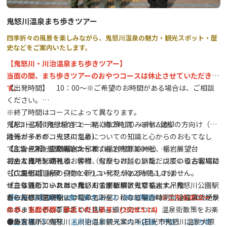
◆鬼怒川渓翠
◆日光花いちもんめ
10月5日(日)
鬼怒川温泉まち歩きツアー
◆鬼怒川グランドホテル夢の季
◆てみ(大平光美)／琴
四季折々の風景を楽しみながら、鬼怒川温泉の魅力・観光スポット・歴
◆若竹の庄
①18:30～②19:30～③20:30～各約20分予定
史などをご案内いたします。
◆鬼怒川温泉駅(東武鉄道)
【鬼怒川・川治温泉まち歩きツアー】
◆鬼怒川･川治温泉観光情報センター
10月11日(土)
当面の間、まち歩きツアーのおやつコースは休止させていただきま
◆日光市立藤原中学校／吹奏楽部
す。
【出発時間】 10：00～※ご希望のお時間がある場合は、ご相談
①18:30～約30分予定
ください。
※終了時間はコースによって異なります。
鬼怒川温泉街をガイドと一緒に散策してみませんか。
【Aコース】鬼怒楯岩コース（約２時間）※特に健脚の方向け（階
10月12日(日)
地元ガイドが、鬼怒川温泉についての知識と心からのおもてなし
段等が多めのコースのため）
◆壱太郎／和太鼓
で、皆さまをご案内いたします。
《主な見所》鬼怒楯岩大吊橋、楯岩鬼怒姫神社、楯岩展望台
【Bコース】歴史探訪コース（約２時間３０分）
①18:30～②19:30～③20:30～各約20分予定
初めて当地を訪れるお客様、何度もお越しいただいているお客様に
お一人様：500円
《主な見所》滝見橋、仲附（なかつけ）の旅籠、戊辰の役古戦場跡
も、鬼怒川温泉の良さと新しい発見があるかもしれません。
（戊辰街道）
【Cコース】絶景・橋めぐりコース（約２時間３０分）
▶
百華繚乱花火 鬼怒川焔火(きぬがわえんか)
ぜひ体験していただきたいおすすめツアーです。
※こちらのコースは、鬼怒川公園駅解散となります。鬼怒川公園駅
《主な見所》ふれあい橋、くろがね橋、鬼怒楯岩大吊橋
鬼怒川温泉では8月のお盆期間中、9月は土曜日を中心に、10月は
月あかり
春の桜の開花時期には桜の名所を、秋の紅葉の時期には紅葉の絶景
から鬼怒川温泉駅まで電車でお戻りになる場合は、別途電車代がか
お一人様：500円
【Dコース】おやつ食べ歩きコース（約３時間）
※こちらのコース
花回廊期間中
の土曜に打上花火を開催。
スポットなど、季節ごとの見所も織り交ぜつつ、温泉街散策をお楽
かります。予めご了承ください。
のみ、当面の間、休止いたします。(2026.5.14)
※
荒天時は中止となる場合があります。
しみ下さい。
お一人様：500円
《主な見所》鬼怒川温泉街のおススメの４店舗（予定）に立ち寄
●集合場所：鬼怒川・川治温泉観光案内所(日光市鬼怒川温泉大原