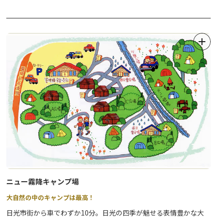
れます。真っ赤に染まったもみじが光に照らされ、水面に映し出さ
れる姿はとても幻想的です。他のライトアップとは一味違う淡い光
の演出をどうぞご堪能ください。
※期間中、三仏堂の中には入れませんが、外観はご参拝いただけま
す。
ニュー霧降キャンプ場
大自然の中のキャンプは最高！
日光市街から車でわずか10分。日光の四季が魅せる表情豊かな大