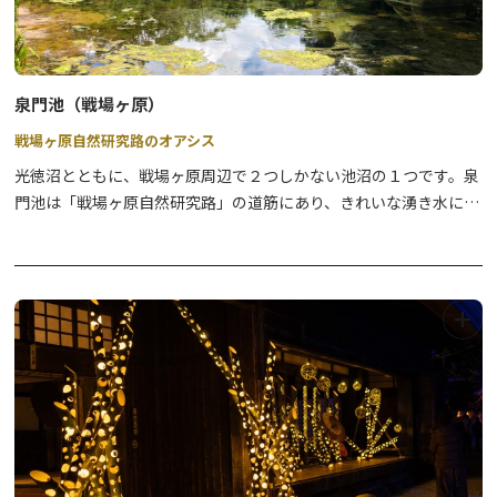
【湯元温泉 早朝散策】
期間
2025年7月13日（日)、20日（日）/ 8月24日（日）
9月14日（日）、21日（日）/ 10月5日（日）
泉門池（戦場ヶ原）
時間
6:30-7:30
戦場ヶ原自然研究路のオアシス
場所
湯元地内
催行人数
1名～10名
光徳沼とともに、戦場ヶ原周辺で２つしかない池沼の１つです。泉
参加費用
大人・小人1,000円（税込）未就学児無料
門池は「戦場ヶ原自然研究路」の道筋にあり、きれいな湧き水によ
※雨天時も希望があれば実施。荒天中止。現地解散。
ってできた池です。その澄んだ水と、池の周りの枯れ木や倒木がつ
くりだす不思議な雰囲気は、ミステリアスな印象を与えてくれま
【湯ノ湖・湯滝プチハイク】
す。また、渡り鳥の多いことで知られる戦場ヶ原ですが、この池で
期間
2025年7月6日（日）、13日（日）/ 8月3日（日）、10日
は留鳥であるマガモが池で遊ぶ姿をよく見ることができます。
（日）、17日（日）、31日（日）
9月7日（日）、10月12日（日）、19日（日）、26日
（日）/11月2日（日）
時間
9:30-11:30
場所
湯元～湯滝下観瀑台
催行人数
1名～10名
参加費用
大人2,000円（税込）、小人1,000円（税込）未就学児