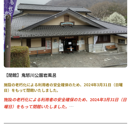
また、ガイドツアーなどの季節に応じたイベントの実施や、キャン
プ場の運営など、奥日光をより楽しめる様々なコンテンツを提供し
ています。
公式Webサイトより、ぜひ詳細をご覧ください。
【閉館】鬼怒川公園岩風呂
施設の老朽化による利用者の安全確保のため、2024年3月31日（日曜
日）をもって閉館いたしました。
施設
の老朽化による利用者の
安全確保のため、
2024
年3
月31日（日
曜日）をもって閉館いたしました。
広々とした芝生が広がる、鬼怒川公園内にある日帰り入浴施設。