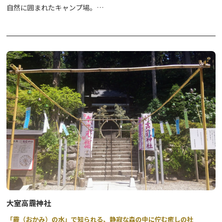
自然に囲まれたキャンプ場。
関東平野の雄大な景色と満天の星空に包まれながら、喧噪から離れ
た時間を過ごされてみてはいかがですか。
オートサイト（テント持込）、バンガロー、ログハウス、日帰りの
デイキャンプなど、お客様のご要望に合わせた楽しみ方ができるの
も魅力です。
ぜひ公式WEBサイトから詳細をご確認ください。
大室高龗神社
「龗（おかみ）の水」で知られる、静寂な森の中に佇む癒しの社