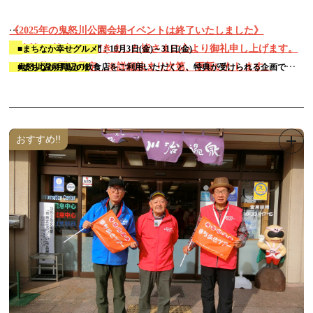
《2025年の鬼怒川公園会場イベントは終了いたしました》
ご協賛･ご協力いただきました皆さまに心より御礼申し上げます。
【連携企画】 開催期間：10月3日(金)～31日(金)
■
まちなか幸せグルメ
2026年秋、開催予定 ※詳細決まり次第、更新いたします。
■まちなか月あかり
鬼怒川温泉周辺の飲食店をご利用いただくと、特典が受けられる企画です。
月あかり花回廊 第1６章 開催
鬼怒川温泉のホテル・旅館・観光施設などで、月あかり花回廊をイメージし
第16章では「オニうま！ぐるめガイド」とのコラボ企画で開催いたします
「鬼怒川公園ライトアップ」
た展示を実施します。
→
★
★展示施設の都合(混雑等)により、施設の宿泊者様以外の見学をお断りする
和傘と明かりを使用して鬼怒川公園森のエリアを装飾します。
おすすめ!!
※荒天時は中止となる場合があります。
場合がございますので、あらかじめご了承ください。
開催期間：2025年10月3日（金）～10月13日（月・祝）予定
注)施設の駐車場は、施設の宿泊者様以外の方は、ご利用できません。
◆あさや
ライトアップ時間：18:30～21:00
◆一心舘
会 場：鬼怒川公園
◆きぬ川国際ホテル
▶飲食コーナー、物販、体験ブースあります！
◆鬼怒川温泉 山楽
◆日光きぬ川ホテル三日月
▶月あかりの演奏会
◆鬼怒川パークホテルズ
10月4日(土)
◆ホテルサンシャイン鬼怒川
◆渡辺美貴／ヴァイオリン
◆ホテル栂の季
①18:30～②19:15～③20:00～各約20分予定