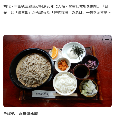
初代・吉田徳三郎氏が明治30年に入植・開墾し牧場を開場。「日
光」と「徳三郎」から取った「光徳牧場」の名は、一帯を示す地名
にもなっています。
光徳牧場は大きさ約3万㎡と広大で、近くの湧き水をたたえる光徳
沼はハイキングや教育旅行に最適です。
大自然にマッチする外観のログハウスレストラン「CORRAL」で
は、ボリューム満点のハンバーガーセットや、光徳牧場オリジナル
の濃厚なアイスクリームをお楽しみください。
また、光徳の丘までの散策路にはクリンソウの群生地があり、5月
下旬～6月中旬ごろにかけて一面の花がお楽しみいただけます。
そば処 水無湧水庵