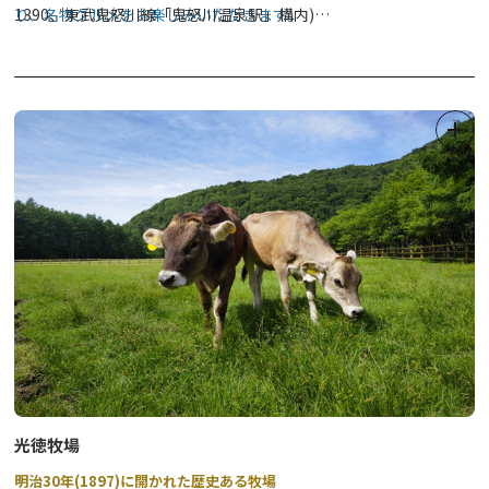
日 時：10月4日(土)、11日(土)
20:30～約7分間
り、名物グルメをお楽しみいただきます。
1390、東武鬼怒川線「鬼怒川温泉駅」構内)
会 場：鬼怒川公園
※こちらのコースは水曜日お休みです。
※令和８年４月１日より集合場所(受付)が変更となりました。
お一人様：800円
●参加費：お一人様 500円～800円 (ガイド事業協力金として、
ツアー当日現金前払い)
●参加特典：参加者には、参加特典あり。☆内容は、当日までお楽
しみ!!
●申込方法：参加ご希望の方は、希望日の1週間前までに、電話ま
たはFAXにて下記までお申込ください。(１週間以内の場合は、ご相
談させていただきますので、お電話でお申し込みください)
●お問い合わせ：一般社団法人 日光市観光協会 TEL:0288-22-
1525 FAX:0288-77-0201
受付時間 9時～17時(年中無休)
※写真はイメージです。
★★川治温泉まち歩きツアーはこちら★★
光徳牧場
明治30年(1897)に開かれた歴史ある牧場