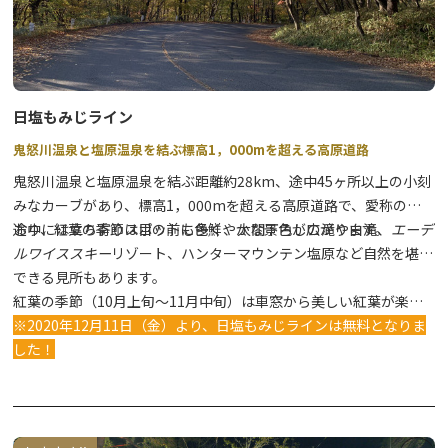
日塩もみじライン
鬼怒川温泉と塩原温泉を結ぶ標高1，000mを超える高原道路
鬼怒川温泉と塩原温泉を結ぶ距離約28km、途中45ヶ所以上の小刻
みなカーブがあり、標高1，000mを超える高原道路で、愛称のと
おり、紅葉の季節は目の前に色鮮やかな景色が広がります。
途中には立ち寄りスポットも多く、太閤下ろしの滝や白滝、
エーデ
ルワイススキー
リゾート、ハンターマウンテン塩原など自然を堪能
できる見所もあります。
紅葉の季節（10月上旬～11月中旬）は車窓から美しい紅葉が楽し
めるため、人気のドライブコースです。
※2020年12月11日（金）より、日塩もみじラインは無料となりま
した！