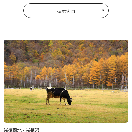
表示切替
光徳園地・光徳沼