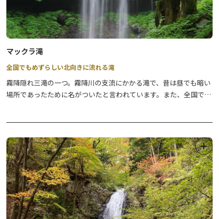
●ナチュラルパ－クツアー
奥日光の大自然をバスで巡る、ゆったり快適な半日観光ツアーで
す。
マックラ滝
⇒
詳細はこちら
全国でもめずらしい北向きに流れる滝
●坐禅体験
霧降隠れ三滝の一つ。霧降川の支流にかかる滝で、昔は昼でも暗い
世界遺産 日光の社寺エリアで、心整う坐禅体験に参加できるツア
場所であったために名がついたと言われています。また、全国でも
ーです。
めずらしい北向きに流れ落ちる滝となっています。
（令和5年9月15日（金）～令和6年9月30日（月）まで）
⇒
詳細はこちら
【ヤマビルにご注意ください！】
周辺のハイキングコース（滝尾の路、憾満の路 等）では、特に6月
から10月の雨天時やその翌日、ヤマビルの目撃情報や被害報告が
多く寄せられています。ご散策の際には、どうぞご注意ください。
有効な対策については
こちら
をご参考にしてください。