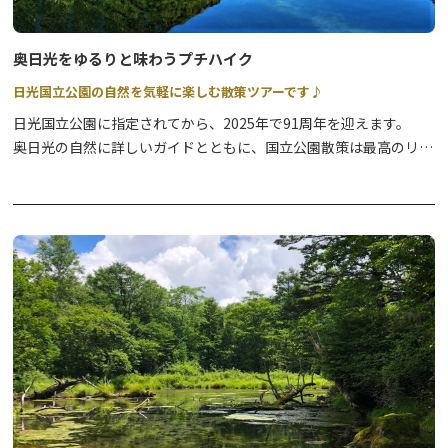
奥日光をゆるりと味わうプチハイク
日光国立公園の自然を気軽に楽しむ散策ツアーです♪
日光国立公園に指定されてから、2025年で91周年を迎えます。
奥日光の自然に詳しいガイドとともに、国立公園散策は最高のリフ
レッシュです✨
湯元温泉までたどり着ければ、そこは混雑とは無縁の別世界♪
奥日光の自然をガイドが魅力的ご案内いたします。
【湯元温泉 街めぐり】
期間
2025年4月26日～11月28日までの〈毎週土曜日開催〉
時間
15:30-16:30
10月以降は15:00~16:00
場所
湯元地内
催行人数
1名～10名
参加費用
大人・小人500円（税込）未就学児無料
※雨天時も希望があれば実施。荒天中止。