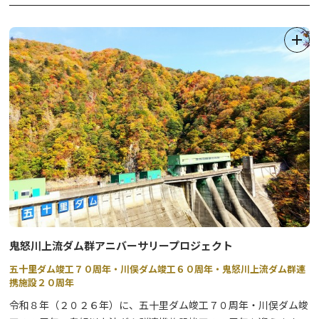
んか？
※写真はイメージです。
※2026年の開催は、4月1日（水）～4月26日（日）までとなりま
す。
2026年 桜回遊のマップは以下をご確認ください。
＊2025年以前のパンフレットに掲載されていたお守り頒布、店
舗の情報などは各店舗等にご確認ください。
鬼怒川上流ダム群アニバーサリープロジェクト
五十里ダム竣工７０周年・川俣ダム竣工６０周年・鬼怒川上流ダム群連
携施設２０周年
令和８年（２０２６年）に、五十里ダム竣工７０周年・川俣ダム竣