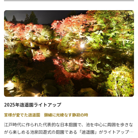
ペットと一緒に飲食ＯＫ！お座敷で一緒に召し上がっていただけま
す。
2025年逍遥園ライトアップ
宮様が愛でた逍遥園 錦繡に光綾なす静寂の時
江戸時代に作られた代表的な日本庭園で、池を中心に周囲を歩きな
がら楽しめる池泉回遊式の庭園である「逍遥園」がライトアップさ