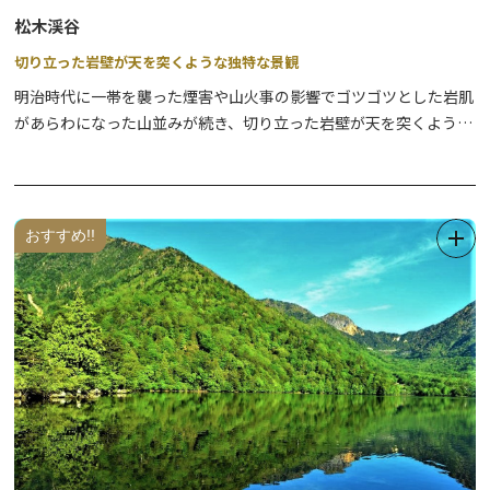
松木渓谷
切り立った岩壁が天を突くような独特な景観
明治時代に一帯を襲った煙害や山火事の影響でゴツゴツとした岩肌
があらわになった山並みが続き、切り立った岩壁が天を突くように
雄々しくそびえ立つ松木渓谷です。
また冬期には岩肌に白雪をまとった姿や、滝が凍りついた大きな氷
壁を見ることができ、その壮大な景観は見る者を圧倒します。
アクセスは徒歩のみですのでご注意下さい。
おすすめ!!