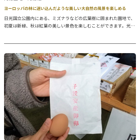
ヨーロッパの林に迷い込んだような美しい大自然の風景を楽しめる
日光国立公園内にある、ミズナラなどの広葉樹に囲まれた園地で、
初夏は新緑、秋は紅葉の美しい景色を楽しむことができます。光徳
温泉のバス停・駐車場から少し北上すると光徳牧場があり、シーズ
ン中にはおいしい牛乳やアイスクリームを味わえます。また、園地
を抜けて南下すると、清流が美しい光徳沼に出ます。綺麗な水にし
か生息できないバイカモ、水面から頭を出すヤチボウズ、初夏に咲
くズミなどの植物を見ることができます。