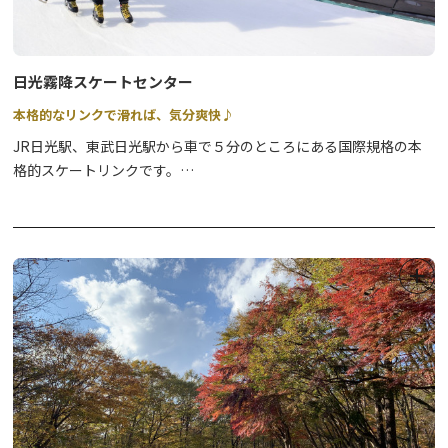
※岩崎観世音堂は、普段は無人のお堂です。卵のお返しをご希望の
方は、本祭または８月上旬に開催の「百八灯祭（ひゃくはっとうさ
い）」の際にぜひお越し下さい。
日光霧降スケートセンター
本格的なリンクで滑れば、気分爽快♪
JR日光駅、東武日光駅から車で５分のところにある国際規格の本
格的スケートリンクです。
日光霧降センターは、1周400ｍ・幅16ｍの公認標準ダブルトラッ
ク。
冠雪した日光連山を見渡すことができるロケーションとなってお
り、都会では感じることのできない開放的な雰囲気の中でスケート
を楽しむことができます。
屋内リンク「
栃木県立日光霧降アイスアリーナ
」が隣接していま
す。
※練習や試合等で貸切の場合もございますので、お出かけの際は事
前にお問合せいただきますようお願いいたします。