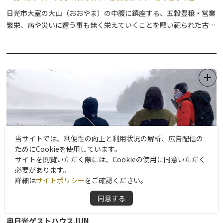
日光市大室の大山（おおやま）の中腹に鎮座する、五穀豊穣・営業
繁栄、病や災いに遭う事も無く栄えていくことを願い祀られた古社
です。
大山から湧き出る御神水「龗（おかみ）の水」は厄災を祓い清めて
くれる水として伝えられ、この御神水を用いて淹れるコーヒーやお
茶などはまろやかな味わいが出ると好評で、飲料用として多くの参
拝者に好まれています。遠方から水を汲みに訪れる方もいるほど。
本殿から更に階段を上がると鬱蒼と茂る森の奥に奥之宮があり、こ
ちらでもお参りいただけます。例年8月下旬には奥宮大祭が斎行さ
れ、境内から奥宮にかけてろうそくの灯が灯されます。
当サイトでは、利便性の向上と利用状況の解析、広告配信の
ためにCookieを使用しています。
2021年6月には、”精霊の巨木”として樹齢600年を超える「大杉胎
サイトを閲覧いただく際には、Cookieの使用に同意いただく
内くぐり」が設置されました。参拝の折にはぜひ一度体験下さい。
必要があります。
詳細は
サイトポリシー
をご確認ください。
同意する
奥日光ゲストハウスJUN