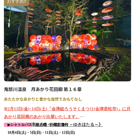
おすすめ!!
鬼怒川温泉 月あかり花回廊 第１６章
あたたかなあかりと豊かな自然でおもてなし
※2月13日(金)･14日(土)「会津絵ろうそくまつり(会津若松市)」に月
あかり花回廊のあかり出展いたします。
→公式HP《会津絵ろうそくまつり～ゆきほたる～》
▶
シャトルバス
※土曜・日曜日運行
10月4日(土)・5日(日)・11日(土)・12日(日)