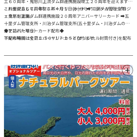
工６０周年・鬼怒川上流ダム群連携施設竣工２０周年を迎えます。
これを記念して、令和８年４月１日(水)からアニバーサリープロジ
・川俣ダム６０周年アニバーサリーカード ➡ 川俣ダム管理支所
ェクトを実施。
・鬼怒川上流ダム群連携施設２０周年アニバーサリーカード ➡五
十里ダム管理支所・川治ダム管理支所(五十里ダム・川治ダムの両
◆アニバーサリーカード配布◆
方を訪れた場合）
下記の場所にてアニバーサリーカード(オリジナル封筒付き)を配布
※配布時間は全日８:３０~１７:１５となります。
します。
※職員の手渡しとなるため、ダム管理支所のインターホンを押して
ください。
・五十里ダム７０周年アニバーサリーカード ➡ 五十里ダム管理支
※お一人様につき１枚までとなります。
所
※数に限りがございます。
◆ダムカードホルダー◆
スタンプラリーで４ダムすべてのスタンプを集めた方に、アニバー
サリー使用のダムカードホルダーを配布します。
※４ダムすべてのスタンプを集めた最後のダムで配布します。
※数に限りがございます。