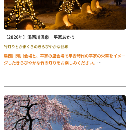
無料
※雨天時も希望があれば実施、荒天中止、現地解散
【西ノ湖・巨木の森を訪ねる】
★要事前予約★
期間
2025年7月20日（日）、8月24日（日）
【2026年】湯西川温泉 平家あかり
9月14日（日）、21日（日）/ 10月5日（日）
竹灯りとかまくらのきらびやかな世界
時間 9:00~16:00
場所
西ノ湖入口バス停～西ノ湖～先手ヶ浜バス停
湯西川河川会場と、平家の里会場で
平安時代の平家の栄華をイメー
（赤沼及び先手ヶ浜から低公害バス利用）
ジしたきらびやかな竹の灯りをお楽しみください。
催行人数
2名～8名
参加費用
大人5,000円（税込）小人2,500円（税込）
【湯西川河川会場（湯平橋~湯前橋の間）】
※低公害バス代を含む
開催期間／9月18日(金)～11月23日(月祝)
毎日開催
※昼食・飲み物他、持ち物規定あり
点灯時間／17:00～21:00
※申込受諾後、担当者からご連絡差し上げます。
料金／無料
※雨天荒天中止、赤沼または湯元解散
河川上に竹鞠が装飾されます。川の流れに癒やされながら灯りをお
【各ツアー共通事項】
楽しみいただけます。
・参加希望日の前日16時までにお申し込みください