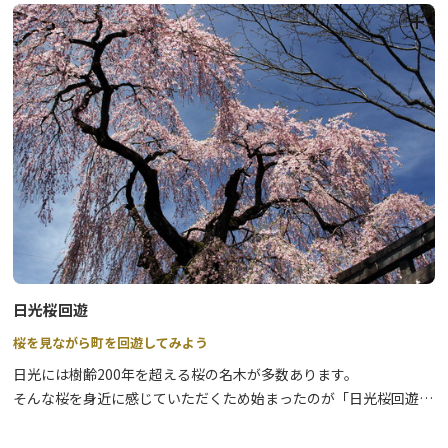
泉質はアルカリ性単純温泉で、やわらかく肌にやさしいお湯が特徴
です。男女それぞれに露天風呂・内湯があり、特に岩作りの露天風
呂は源泉100％で湯量豊富、四季の草花や鳥のさえずりを楽しみな
がらのんびりと入湯できます。
ゆったりとお湯に浸かりながら山々の景色を満喫して、レジャーや
ドライブの疲れを癒してみては？
鬼怒川公園内に４月に咲くシダレザクラも見事です。
日光桜回遊
桜を見ながら町を回遊してみよう
日光には樹齢200年を超える桜の名木が多数あります。
そんな桜を身近に感じていただくため始まったのが「日光桜回遊」
です。
町歩きを楽しみながら、歴史息づく門前町の桜を再発見してみませ