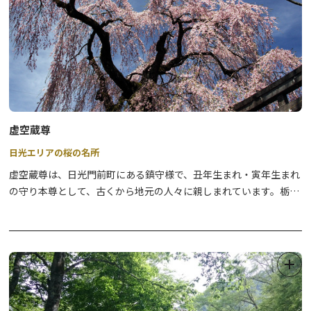
・集合場所 湯元案内所に開催時間の10分前までにご集合くださ
い
【平家の里会場】
開催期間／2027年1月8日(金)～1月24日(日)
金土日のみ開催
【お支払い】
点灯時間／17:00～21:00
現地決済のみキャッシュレスには対応しておりません。現金でお支
料金／１日利用券（9:00～21:00）：大人700円 小・中学生250円
払いください。
（当日、再入場可能）
※ナイトチケットはございません
【申込み・問合せ】
虚空蔵尊
日光市観光協会
※1月29日からは、かまくら祭と同時開催しております。
TEL 0288-22-1525（時間9:00-16:00)
日光エリアの桜の名所
ミニかまくらライトアップ／17:30～21:00
虚空蔵尊は、日光門前町にある鎮守様で、丑年生まれ・寅年生まれ
の守り本尊として、古くから地元の人々に親しまれています。栃木
～湯西川河川会場は、平家の里会場から徒歩で約5分です。～
県の指定文化財に指定されており、毎年、1月9日に縁日が開かれ、
出店がでます。また、春には境内に見事な桜が咲きます。大きく枝
分かれした幹に咲き誇る様は見応え充分です。●開花時期 4月中
～下旬●高さ 約18ｍ●幹の太さ 約3ｍ●樹齢 約350年