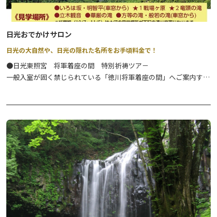
日光おでかけサロン
日光の大自然や、日光の隠れた名所をお手頃料金で！
●日光東照宮 将軍着座の間 特別祈祷ツア－
一般入室が固く禁じられている「徳川将軍着座の間」へご案内する
ツアーです。
⇒
詳細はこちら
●日光西町モ－ニング散歩
すがすがしい朝の時間帯に、地元ガイドと「歴史に包まれた町並
み」を見ながら散歩を楽しむツアーです。
⇒
詳細はこちら
●歴史の山内朝のそぞろ歩き
少し早起きをして、歴史につつまれた日光山内を地元ガイドと共に
散歩するツアーです。
⇒
詳細はこちら