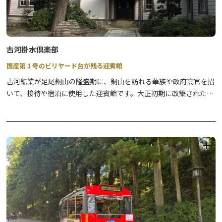
古河掛水倶楽部
国産第１号のビリヤード台が残る迎賓館
古河鉱業が足尾銅山の隆盛期に、銅山を訪れる華族や政府高官を招
いて、接待や宿泊に使用した迎賓館です。大正初期に改築された建
物は、外観は洋風、内部は和洋それぞれの様式を用いた木造建築で
す。館内には大正13年製のピアノや、国産第１号のビリヤード台が
展示されており、当時の華やかな様子をうかがうことができます。
一般公開は土日祝日のみです。
【休館】
※11月下旬～4月中旬