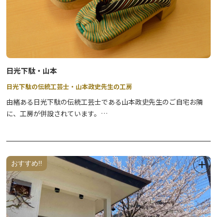
●初心者向けバードウォッチングツアー
奥日光で見られる鳥を探しながら自然を楽しむツアーです。
※双眼鏡のレンタル込み
●奥日光登山ツアー
資格を持つプロのガイドと行く、安心安全の登山ツアーです。
日光下駄・山本
日光下駄の伝統工芸士・山本政史先生の工房
●スノーシューツアー
奥日光のパウダースノーを楽しむ、話題のスノーシューツアーで
由緒ある日光下駄の伝統工芸士である山本政史先生のご自宅お隣
す。
に、工房が併設されています。
見学ご希望の際は、事前にご連絡ください。
●日光産 鹿革クラフト体験
日光下駄の受注生産も承っておられます。
自然保護を目的に駆除される鹿の革を有効活用したクラフト体験で
丁寧な手仕事で作られた、世界に一つだけの特別な一足はいかがで
す。
しょうか。
おすすめ!!
詳細は、公式WEBサイトをご確認ください。
＜団体向け＞
●環境教育プログラム