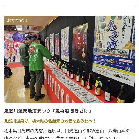
を堪能できます。
また、自家製ウィスク作り体験やアウフグースイベントも開催して
おり、多彩なアクティビティで特別なひとときをお過ごしいただけ
おすすめ!!
ます。
自然の中で癒しと楽しみを提供する「さぷらす」で、忘れられない
体験をお楽しみください。
鬼怒川温泉地酒まつり『鬼喜酒 ききざけ』
鬼怒川温泉で、栃木県の名蔵元の地酒を飲み比べ！
栃木県日光市の鬼怒川温泉は、日光連山や那須連山、八溝山系の
山々など、恵みを受けた、豊かで美味しい「水」があります。