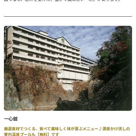
酒造りの命ともいわれる「水」が豊富にある栃木県にある28蔵元
の自慢の酒を、気軽にお楽しみいただけるのが「鬼怒川温泉地酒ま
つり 鬼喜酒（ききざけ）」。
杜氏が丹精込めて造った地酒を、是非この機会にお試しください。
鬼怒川温泉に着いて一杯、お帰りの電車待ちのお時間になど、お気
軽にご利用いただけましたら幸いです。
(※写真はイメージです)
鬼怒川温泉地酒まつり『鬼喜酒 ききざけ』
【期間】 2025年5月17日（土）～6月29日（日）
土･日限定
【時間】 9:30～15:30
【場所】 鬼怒川・川治温泉観光情報センター（東武鉄道「鬼怒川
温泉駅」前）
【内容】
・1，000円で5銘柄を試飲いただけます。
一心舘
※場合によっては欠品がでている場合がございますので、予めご了
厳選食材でつくる、食べて美味しく体が喜ぶメニュー♪源泉かけ流しの
承ください。
室内温泉プールも【無料】です