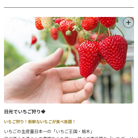
「鬼怒川温泉夜桜ライトアップ」では江戸の町人文化を、EDO
WONDERLAND では武家文化を体験してみませんか。
※夜間のEDO WONDERLAND入村には、特別チケットが必要で
す。(通常の一日券ではご入村いただけません）
日光でいちご狩り🍓
いちご狩り！新鮮ないちごが食べ放題！
いちごの生産量日本一の「いちご王国・栃木」