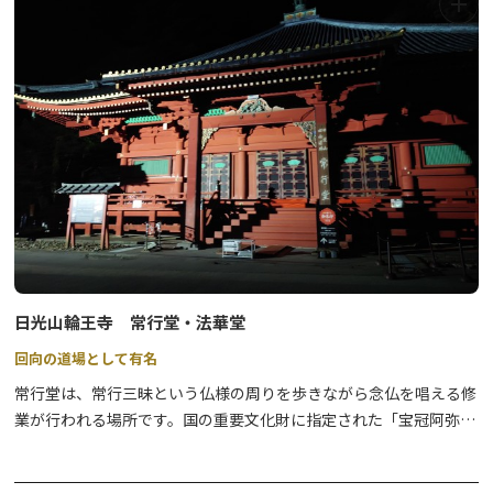
そして、日光市をホームタウンにして活躍する「H.C.日光アイスバ
ックス」のホームリンクとしても使用されており、選手たちと同じ
氷の上を滑れるという感動も味わえます。
屋外リンク「
日光霧降スケートリンク
」が隣接しています。
※練習や試合等で貸切の場合もございますので、お出かけの際は事
前にお問合せいただきますようお願いいたします。
日光山輪王寺 常行堂・法華堂
回向の道場として有名
常行堂は、常行三昧という仏様の周りを歩きながら念仏を唱える修
業が行われる場所です。国の重要文化財に指定された「宝冠阿弥陀
如来」が祀られており、ご本尊の周りをぐるりと回れる内陣の造り
をご覧いただくことができます。また、隣の法華堂と歩廊を介して