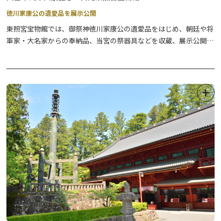
徳川家康公の遺愛品を展示公開
東照宮宝物館では、御祭神徳川家康公の遺愛品をはじめ、朝廷や将
軍家・大名家からの奉納品、当宮の祭器具などを収蔵、展示公開し
ています。 家康公御着用の「南蛮銅具足」（重文）や名刀「勝光
宗光」（重文）などの刀剣類、寛永の大造替に際して上棟祭に用い
られた「大工道具及び箱」（国宝）、「東照社縁起」（重文）、家
康公御画像など、貴重な御神宝がご覧いただけます。
また、1階はガイダンス機能（主に東照宮の紹介）を備え、カフェ
も併設しています。
尚、1階は無料で入館頂けます。
日光の社寺周辺は通年、混雑が予想されます。
日光旅ナビでは渋滞回避のコツや穴場のオススメスポット情報も紹
介中！↓↓
①日光の渋滞・混雑情報まとめ
②日光の社寺の混雑を避けて楽しむおススメスポット