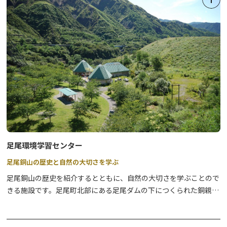
足尾環境学習センター
足尾銅山の歴史と自然の大切さを学ぶ
足尾銅山の歴史を紹介するとともに、自然の大切さを学ぶことので
きる施設です。足尾町北部にある足尾ダムの下につくられた銅親水
公園の中にあり、地域のシンボルとして架設された県内初の人道用
斜張橋「銅（あかがね）橋」も近くに見えます。映像やパネルギャ
ラリーで、足尾銅山と銅山が近隣の土地に及ぼした環境問題を地元