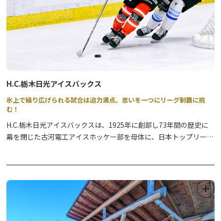
H.C.栃木日光アイスバックス
氷上で繰り広げられる試合は迫力満点。思いを一つにリーグ制覇に挑
む！
H.C.栃木日光アイスバックスは、1925年に創部し73年間の歴史に
幕を閉じた古河電工アイスホッケー部を母体に、日本トップリーグ
史上初の市民クラブチームとして1999年に誕生しました。
90年近くの歴史の中、不況や企業スポーツの危機、ウインタース
ポーツの相対的マイナー化といった逆風にさらされても、なお強く
人々を惹きつけてきた日光アイスバックスは、親会社を持たないプ
ロフェッショナルクラブとして国内外のファンやクラブ会員、スポ
ンサーの支援により活動しています。