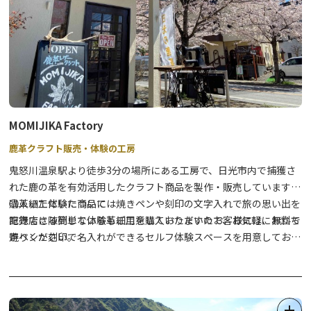
自然保護を目的に駆除される鹿の革を有効活用したクラフト体験を
通じて、環境保全を考えるプログラムです。
※～120名、詳細は添付PDFよりご確認ください。
MOMIJIKA Factory
鹿革クラフト販売・体験の工房
鬼怒川温泉駅より徒歩3分の場所にある工房で、日光市内で捕獲さ
れた鹿の革を有効活用したクラフト商品を製作・販売しています。
購入いただいた商品には焼きペンや刻印の文字入れで旅の思い出を
◯革細工体験について
記録できる簡単な体験もご用意しておりますので、お気軽にお立ち
直売店に陳列している革細工を購入いただいたお客様には、無料で
寄りください。
焼ペンか刻印で名入れができるセルフ体験スペースを用意しており
ます。