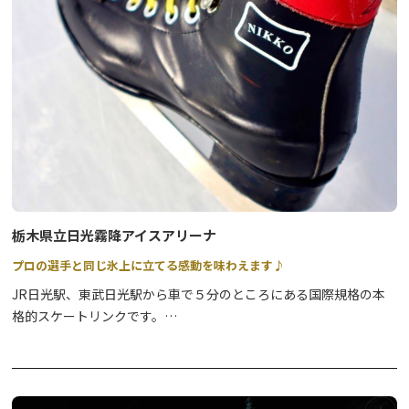
食事休憩ができる施設もありますので、併せてご利用もおすすめで
す。
大浴場でも、露天風呂でも。
観光の帰路に立ち寄り湯、行ってみませんか？
栃木県立日光霧降アイスアリーナ
プロの選手と同じ氷上に立てる感動を味わえます♪
JR日光駅、東武日光駅から車で５分のところにある国際規格の本
格的スケートリンクです。
栃木県立日光霧降アイスアリーナ（屋内リンク）は、30ｍ×60ｍ
のアイスホッケーの国際競技規格。
夏も営業しているため、暑い時期に涼しいリンクでスケートを楽し
めるのも嬉しいポイント。