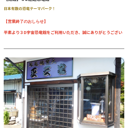
日本有数の恐竜テーマパーク！
【営業終了のおしらせ】
平素より３D宇宙恐竜館をご利用いただき、誠にありがとうござい
ます。
この度、誠に勝手ながら、３D迷路恐竜館は令和７年９月２０日を
もちまして、営業を終了させていただくことになりました。
長年にわたり、皆様から賜りましたご厚情に心より感謝申し上げま
す。このようなご報告となりましたことを深くお詫び申し上げま
す。
３D迷路と謎解き、そして恐竜について詳しく学べるエンターテイ
メント施設です。
巨大な恐竜の骨格標本や実物大の模型で恐竜について知ったり、立
体迷路で遊んだり。雨の日でも安心、楽しく過ごせる恐竜テーマパ
ークです。
全長約7ｍほどあるティラノサウルスの模型は、今にも動き出しそ