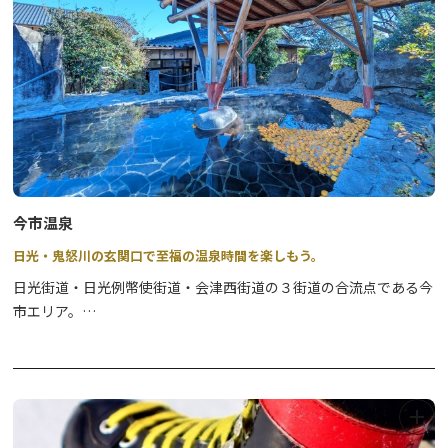
【2025-2026 アジアリーグアイスホッケー 日光ホームゲーム ス
ケジュール】
2025年 8月16日・17日・23日 30日、 9月13日・14日・20日・
21日・23日、
10月4日・5日、11月8日・9日、12月6日・7日・27日・28日
2026年 1月17日・18日、2月7日・8日・21日・22日、3月14日・
15日
他詳細は・・・
https://www.icebucks.jp/
今市温泉
日光・鬼怒川の玄関口で至福の温泉時間を楽しもう。
日光街道・日光例幣使街道・会津西街道の３街道の合流点である今
市エリア。
江戸時代、日光社参の折の宿場町として発展した当エリアにも、日
帰り温泉施設があります。
泉質はアルカリ性単純泉。無味無臭・無色透明で肌触りが柔らか
く、体に対して刺激が少ないのが特徴で、”すべすべ”する感触があ
ります。効能としては、とりわけ神経痛に効くといわれています。