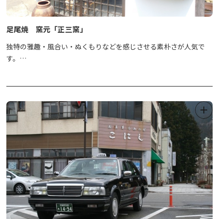
う！大迫力の展示物が館内の至る所でご覧いただけます。１階には
おみやげコーナーがありますので、ぜひのぞいてみて下さい。
足尾焼 窯元「正三窯」
～３Ｄ迷路について～
独特の雅趣・風合い・ぬくもりなどを感じさせる素朴さが人気で
車いすでもご入場いただけますが、一部お通りいただけない部分が
す。
ございます。また、狭くなっている所や暗くなっている所がござい
旅の思い出のひとつにオリジナル作品はいかがですか。
ますので、十分にご注意下さい。