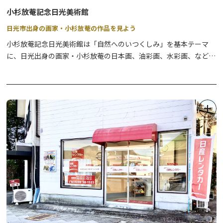
小杉放菴記念日光美術館
日光市出身の画家・小杉放菴の作品を見よう
小杉放菴記念日光美術館は「自然へのいつくしみ」を基本テーマ
に、日光出身の画家・小杉放菴の日本画、油彩画、水彩画、などの
作品と併せて、それらの作品を生み出す基盤となった、主に動物や
植物を描いた素描を展示することで、小杉放菴という画家の多彩な
才能と日本の近代美術史上における広範な影響関係をご紹介してお
ります。ご家族やご友人をお誘い合わせの上、お気軽に御来館いた
だき、整備された環境に置かれる良質な美術作品が醸し出す豊潤な
美の世界を十分にお楽しみ下さい。