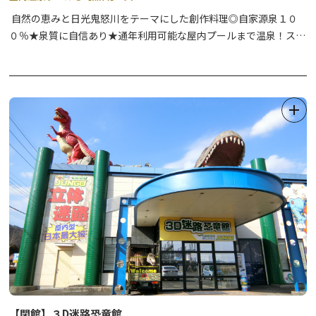
自然の恵みと日光鬼怒川をテーマにした創作料理◎自家源泉１０
【注意】
０％★泉質に自信あり★通年利用可能な屋内プールまで温泉！スタ
・お酒を提供しますので、年齢確認をさせて頂きます。
ッフ手作り品溢れるロビーで和みのひと時を♪
・ご自身の体調にお気を付け頂き、適量をご利用ください。
【閉館】３D迷路恐竜館