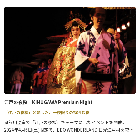
繋がっている形は、現在、比叡山とここ日光山でのみ見ることがで
きる大変珍しい形です。
日光の社寺周辺は通年、混雑が予想されます。
日光旅ナビでは渋滞回避のコツや穴場のオススメスポット情報も紹
介中！↓↓
①日光の渋滞・混雑情報まとめ
②日光の社寺の混雑を避けて楽しむおススメスポット
江戸の夜桜 KINUGAWA Premium Night
「江戸の夜桜」と題した、一夜限りの特別な夜
鬼怒川温泉で「江戸の夜桜」をテーマにしたイベントを開催。
2024年4月6日(土)限定で、EDO WONDERLAND 日光江戸村を夜間
特別に開村します。