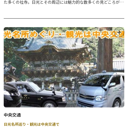
た多くの社寺。日光とその周辺には魅力的な数多くの見どころがあ
ります。
広大なエリアに点在するそれらの観光スポットを、存分に楽しんで
いただくツールとしてレンタカーはとても便利！日光の情報にも詳
しいスタッフがお出迎えします。
日光観光の起点としても、トヨタレンタカーにぜひお立ち寄りくだ
さい。
ご予約はお電話いただくか、予約ホームページからどうぞ。
☆☆TOYOTA SHAREでもっと便利に！☆☆
東武バスターミナルの他、中禅寺温泉バスターミナル、湯元温泉な
どでカーシェアが可能になりました！
詳細は
こちら
中央交通
日光名所巡り・観光は中央交通で