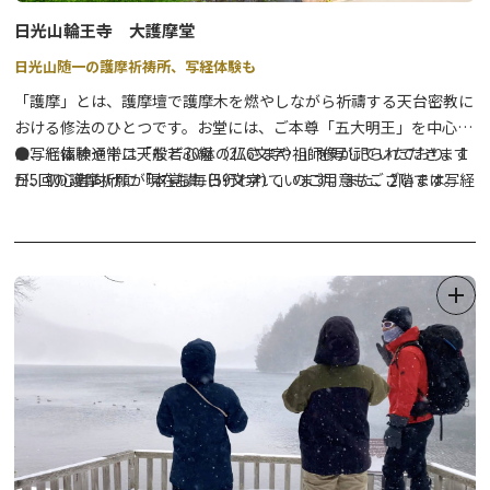
日光山輪王寺 大護摩堂
日光山随一の護摩祈祷所、写経体験も
「護摩」とは、護摩壇で護摩木を燃やしながら祈禱する天台密教に
おける修法のひとつです。お堂には、ご本尊「五大明王」を中心
に、七福神や十二天など30躰の仏さまや祖師像が祀られており、1
●写経体験通常は「般若心経（276文字）」を写していただきます
日5回の護摩祈願が現在も毎日行われています。また、2階では写経
が、初心者向けに「本覚讃（59文字）」のご用意もございます。一
体験も随時受付しております。世界遺産 日光の社寺という神聖な
文字ずつ心を込めてお写経ください。⇒詳細は
こちら
場所で、心が整うゆっくりとした時間をお過ごしください。
日光の社寺周辺は通年、混雑が予想されます。
日光旅ナビでは渋滞回避のコツや穴場のオススメスポット情報も紹
介中！↓↓
①日光の渋滞・混雑情報まとめ
②日光の社寺の混雑を避けて楽しむおススメスポット