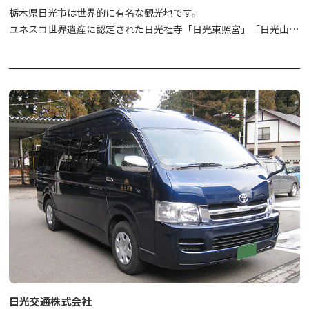
栃木県日光市は世界的に有名な観光地です。
ユネスコ世界遺産に認定された日光社寺「日光東照宮」「日光山輪
王寺」「日光二荒山神社」をはじめ、日光三名瀑「華厳の滝」「霧
降ノ滝」「裏見ノ滝」など、名所は多方面にわたります。
今度の旅はタクシーで日光プライベート観光はいかがでしょう？
「中央交通」では良心的な料金体制で運行しております。
お客様のニーズにあったコースで日光市観光を満喫してください。
また、福祉、通院、飲み会の送迎など、親切・丁寧・安全な「中央
交通」のタクシーをご利用ください。
ベテラン乗務員が安全と満足をお約束し、皆様をお待ちしておりま
す！
日光交通株式会社