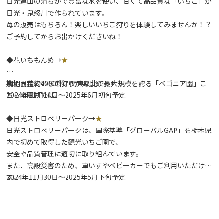
日光連山の清らかで豊富な水を使い、甘くて高品質な「いちご」が
日光・鬼怒川で作られています。
苺の販売はもちろん！楽しいいちご狩りを体験してみませんか！？
ご予約してからお出かけくださいね！
◆花いちもんめ→
★
敷地面積約4000坪、関東以北で最大規模を誇る「ベゴニア園」こ
期間限定でいちご狩りが楽しめます！
ちらの園内では、
2024年12月14日～2025年6月初旬予定
◆日光ストロベリーパーク→
★
日光ストロベリーパークは、国際基準「グローバルGAP」を栃木県
内で初めて取得した観光いちご園で、
安全や品質管理に適切に取り組んでいます。
また、高設災害のため、車いすやベビーカーでもご利用いただけま
す。
2024年11月30日～2025年5月下旬予定