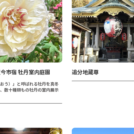
今市宿 牡丹室内庭園
追分地蔵尊
おう）」と呼ばれる牡丹を真冬
、数十種類もの牡丹の室内展示