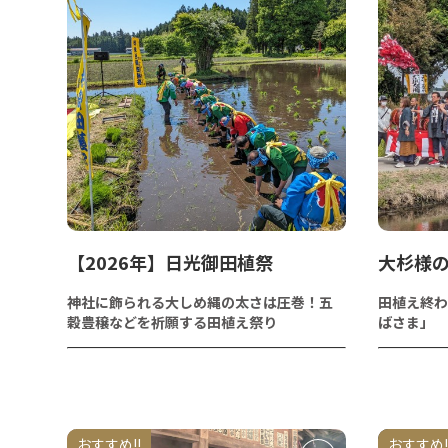
【2026年】日光御田植祭
大杉様
神社に飾られる大しめ縄の太さは圧巻！五
田植え終わ
穀豊穣などを祈願する田植え祭り
ばさま」
おすすめ!!
おすすめ!