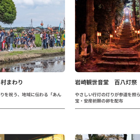
の村まわり
岩崎観世音堂 百八灯祭
りを祝う、地域に伝わる「あん
やさしい行灯の灯りが参道を照
宝・安産祈願の卵を配布
!