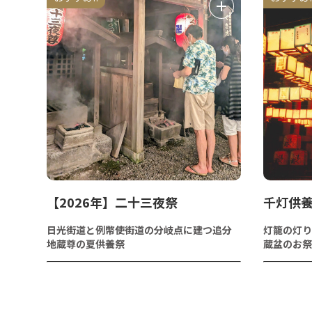
【2026年】二十三夜祭
千灯供
日光街道と例幣使街道の分岐点に建つ追分
灯籠の灯り
地蔵尊の夏供養祭
蔵盆のお祭