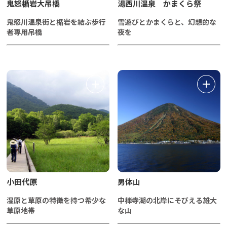
鬼怒楯岩大吊橋
湯西川温泉 かまくら祭
鬼怒川温泉街と楯岩を結ぶ歩行
雪遊びとかまくらと、幻想的な
者専用吊橋
夜を
小田代原
男体山
湿原と草原の特徴を持つ希少な
中禅寺湖の北岸にそびえる雄大
草原地帯
な山