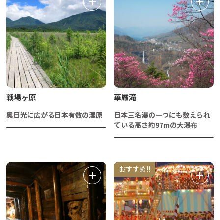
戦場ヶ原
華厳滝
奥日光に広がる日本有数の湿原
日本三名瀑の一つにも数えられ
ている高さ約97ｍの大瀑布
おすすめ!!