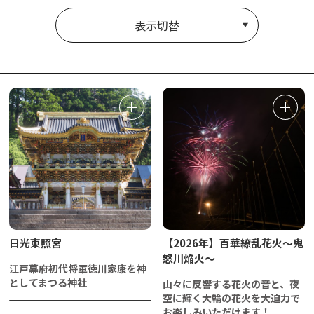
表示切替
日光東照宮
【2026年】百華繚乱花火～鬼
怒川焔火～
江戸幕府初代将軍徳川家康を神
としてまつる神社
山々に反響する花火の音と、夜
空に輝く大輪の花火を大迫力で
お楽しみいただけます！