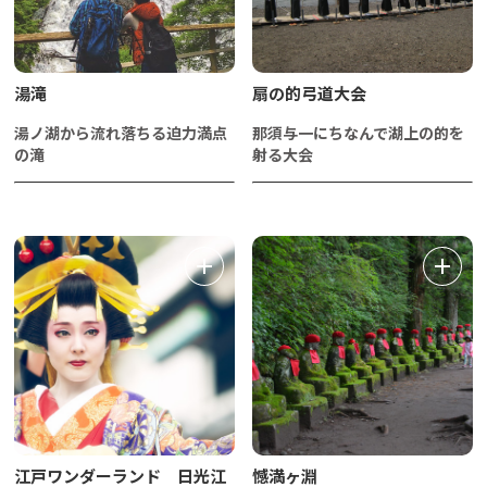
湯滝
扇の的弓道大会
湯ノ湖から流れ落ちる迫力満点
那須与一にちなんで湖上の的を
の滝
射る大会
江戸ワンダーランド 日光江
憾満ヶ淵