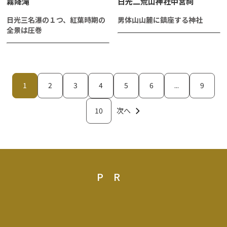
霧降滝
日光二荒山神社中宮祠
日光三名瀑の１つ、紅葉時期の
男体山山麓に鎮座する神社
全景は圧巻
1
2
3
4
5
6
...
9
10
次へ
PR