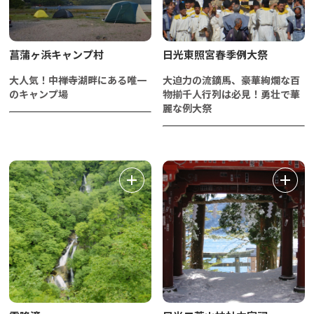
菖蒲ヶ浜キャンプ村
日光東照宮春季例大祭
大人気！中禅寺湖畔にある唯一
大迫力の流鏑馬、豪華絢爛な百
のキャンプ場
物揃千人行列は必見！勇壮で華
麗な例大祭