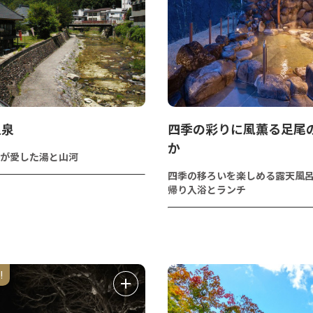
温泉
四季の彩りに風薫る足尾の
か
が愛した湯と山河
四季の移ろいを楽しめる露天風
帰り入浴とランチ
!