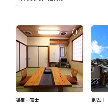
御宿 一富士
鬼怒川