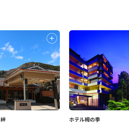
 絆
ホテル栂の季