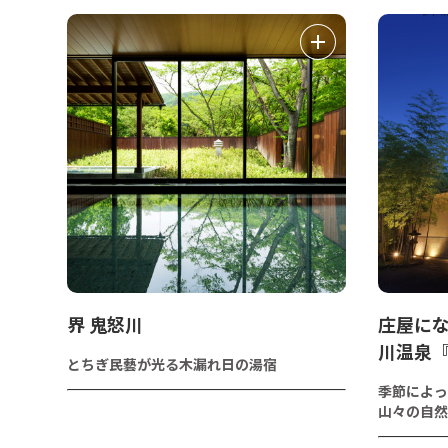
界 鬼怒川
庄屋に
川温泉『
とちぎ民藝が光る木漏れ日の湯宿
季節によっ
山々の自然