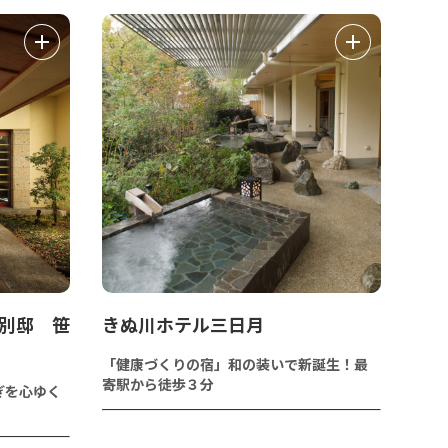
 別邸 笹
きぬ川ホテル三日月
「健康づくりの宿」和の装いで新誕生！最
寄駅から徒歩３分
ぎを心ゆく