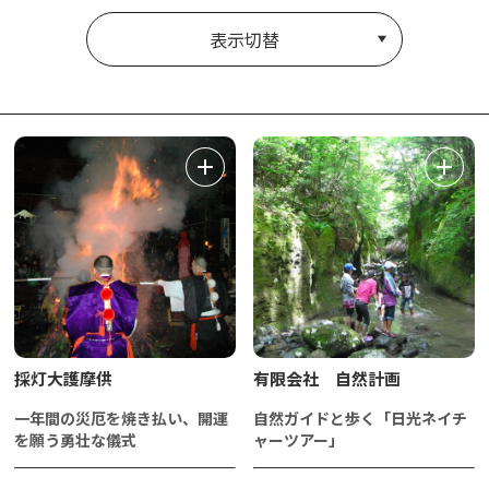
表示切替
採灯大護摩供
有限会社 自然計画
一年間の災厄を焼き払い、開運
自然ガイドと歩く「日光ネイチ
を願う勇壮な儀式
ャーツアー」