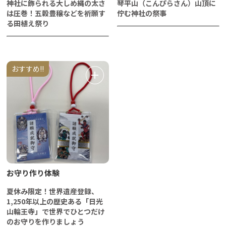
神社に飾られる大しめ縄の太さ
琴平山（こんぴらさん）山頂に
は圧巻！五穀豊穣などを祈願す
佇む神社の祭事
る田植え祭り
おすすめ!!
お守り作り体験
夏休み限定！世界遺産登録、
1,250年以上の歴史ある「日光
山輪王寺」で世界でひとつだけ
のお守りを作りましょう