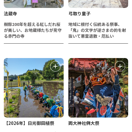
法蔵寺
弓取り童子
樹齢200年を超える紅しだれ桜
地域に根付く伝統ある祭事、
が美しい、お地蔵様たちが見守
「鬼」の文字が逆さまの的を射
る赤門の寺
抜いて悪霊退散・厄払い
【2026年】日光御田植祭
両大神社例大祭