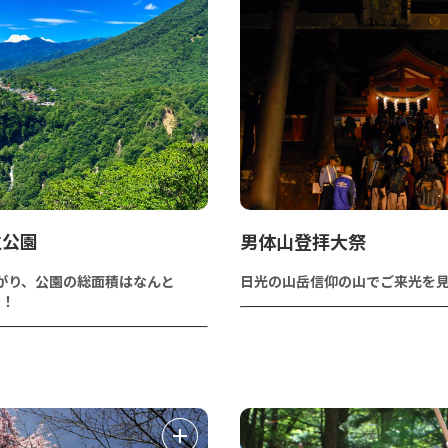
立公園
男体山登拝大祭
がり、公園の総面積はなんと
日光の山岳信仰の山でご来光を
a！