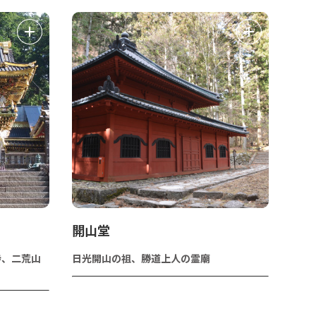
開山堂
寺、二荒山
日光開山の祖、勝道上人の霊廟
！