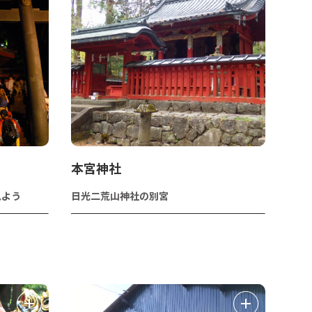
本宮神社
見よう
日光二荒山神社の別宮