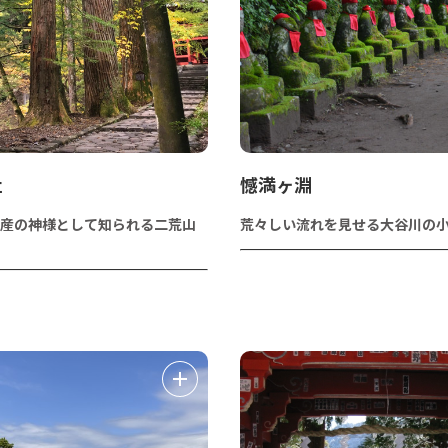
社
憾満ヶ淵
産の神様として知られる二荒山
荒々しい流れを見せる大谷川の