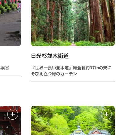
日光杉並木街道
小渓谷
『世界一長い並木道』総全長約37㎞の天に
そびえ立つ緑のカーテン