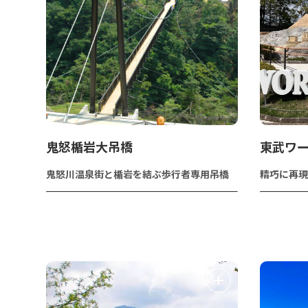
鬼怒楯岩大吊橋
東武ワ
鬼怒川温泉街と楯岩を結ぶ歩行者専用吊橋
精巧に再現