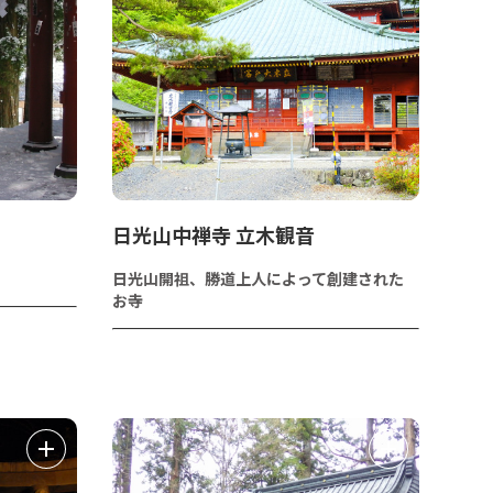
日光山中禅寺 立木観音
日光山開祖、勝道上人によって創建された
お寺