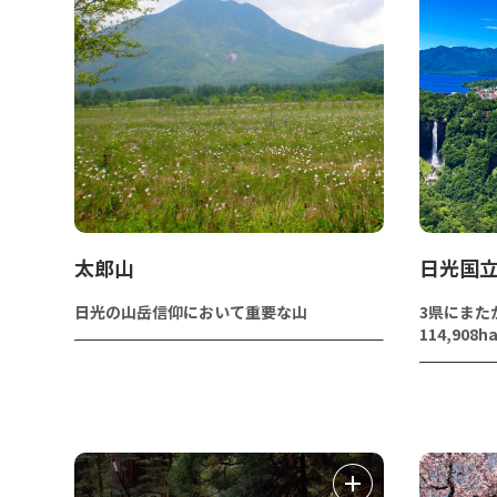
太郎山
日光国
日光の山岳信仰において重要な山
3県にまた
114,908h