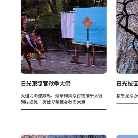
日光東照宮秋季大祭
日光桜
大迫力の流鏑馬、豪華絢爛な百物揃千人行
桜を見なが
列は必見！勇壮で華麗な秋の大祭