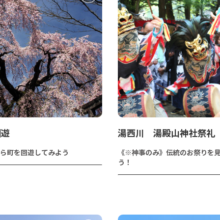
回遊
湯西川 湯殿山神社祭礼
ら町を回遊してみよう
《※神事のみ》伝統のお祭りを
う！