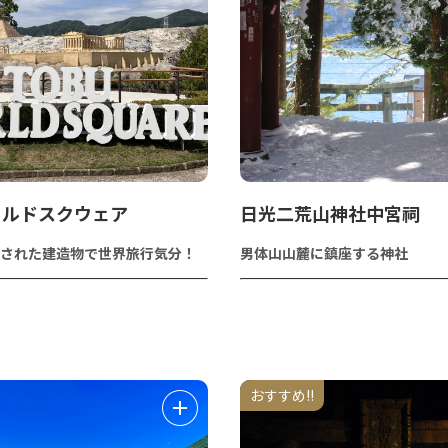
ールドスクウェア
日光二荒山神社中宮祠
された建造物で世界旅行気分！
男体山山麓に鎮座する神社
おすすめ!!