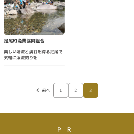
足尾町漁業協同組合
美しい清流と渓谷を誇る足尾で
気軽に渓流釣りを
前へ
1
2
3
PR