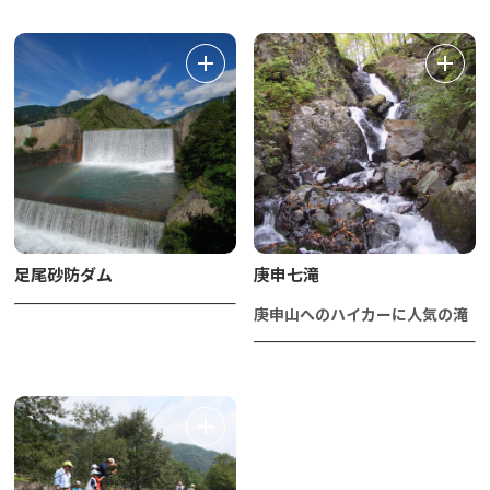
足尾砂防ダム
庚申七滝
庚申山へのハイカーに人気の滝