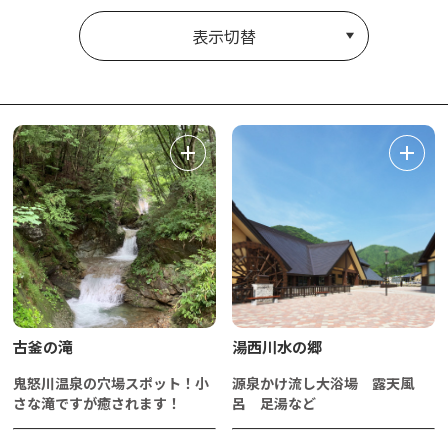
表示切替
古釜の滝
湯西川水の郷
鬼怒川温泉の穴場スポット！小
源泉かけ流し大浴場 露天風
さな滝ですが癒されます！
呂 足湯など