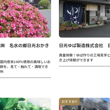
菓㈱ 名水の郷日光おかき
日光ゆば製造株式会社 
貴重体験！ゆば作りの工場見学
き上げ体験ができます
国内産米100％使用の美味しいお
餅を、見て・触れて・満喫でき
所
おすすめ!!