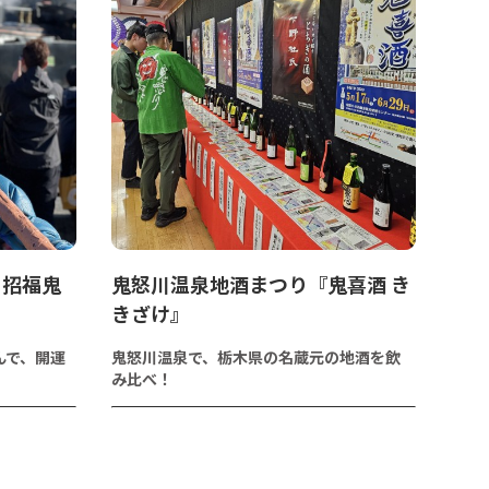
 招福鬼
鬼怒川温泉地酒まつり『鬼喜酒 き
きざけ』
んで、開運
鬼怒川温泉で、栃木県の名蔵元の地酒を飲
み比べ！