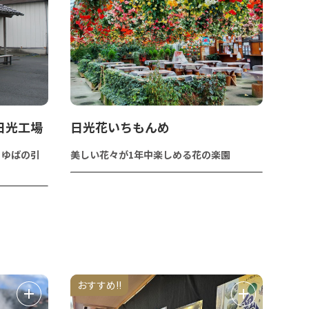
日光工場
日光花いちもんめ
とゆばの引
美しい花々が1年中楽しめる花の楽園
おすすめ!!