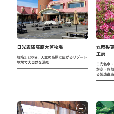
日光霧降高原大笹牧場
丸彦製
工房
標高1,200m、天空の高原に広がるリゾート
牧場で大自然を満喫
日光名水・
かき・お煎
る製造直売