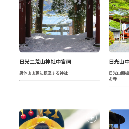
日光二荒山神社中宮祠
日光山中
男体山山麓に鎮座する神社
日光山開祖
お寺