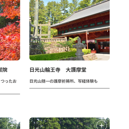
猷院
日光山輪王寺 大護摩堂
まつったお
日光山随一の護摩祈祷所、写経体験も