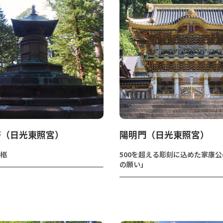
塔（日光東照宮）
陽明門（日光東照宮）
柩
500を超える彫刻に込めた家康
の願い」