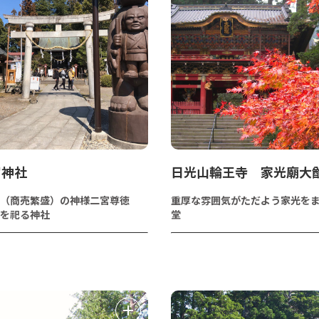
宮神社
日光山輪王寺 家光廟大
（商売繁盛）の神様二宮尊徳
重厚な雰囲気がただよう家光を
を祀る神社
堂