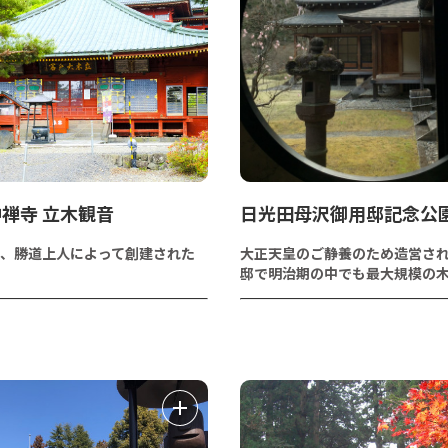
禅寺 立木観音
日光田母沢御用邸記念公
、勝道上人によって創建された
大正天皇のご静養のため造営さ
邸で明治期の中でも最大規模の