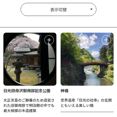
表示切替
日光田母沢御用邸記念公園
神橋
大正天皇のご静養のため造営さ
世界遺産「日光の社寺」の玄関
れた旧御用邸で明治期の中でも
ともいえる美しい橋
最大規模の木造建築