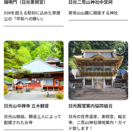
陽明門（日光東照宮）
日光二荒山神社中宮祠
500を超える彫刻に込めた家康
男体山山麓に鎮座する神社
公の「平和への願い」
日光山中禅寺 立木観音
日光殿堂案内協同組合
日光山開祖、勝道上人によって
日光の世界遺産、東照宮、輪王
創建されたお寺
寺、二荒山神社現地案内！ガイ
ド致します！