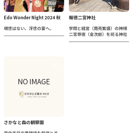
Edo Wonder Night 2024 秋
報徳二宮神社
現世はない、浮世の宴へ。
学問と経営（商売繁盛）の神様
二宮尊徳（金次郎）を祀る神社
NO IMAGE
さかなと森の観察園