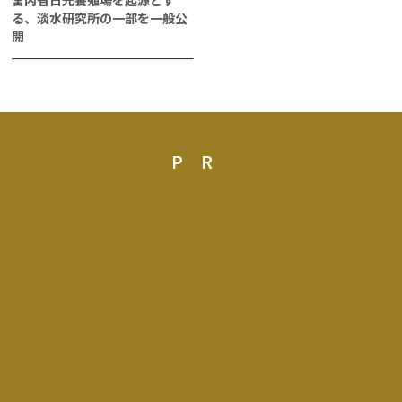
宮内省日光養殖場を起源とす
る、淡水研究所の一部を一般公
開
PR