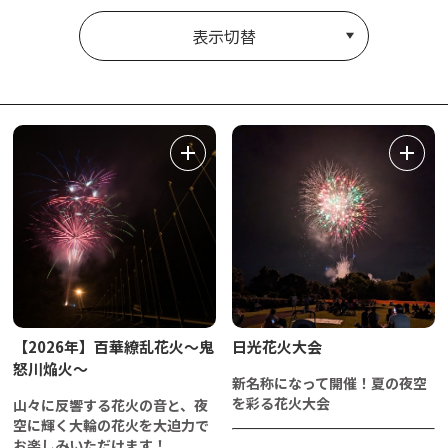
表示切替
【2026年】百華繚乱花火～鬼
日光花火大会
怒川焔火～
新名称になって開催！夏の夜空
を彩る花火大会
山々に反響する花火の音と、夜
空に輝く大輪の花火を大迫力で
お楽しみいただけます！