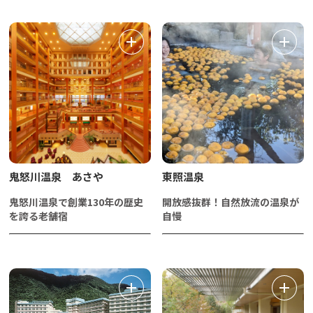
鬼怒川温泉 あさや
東照温泉
鬼怒川温泉で創業130年の歴史
開放感抜群！自然放流の温泉が
を誇る老舗宿
自慢