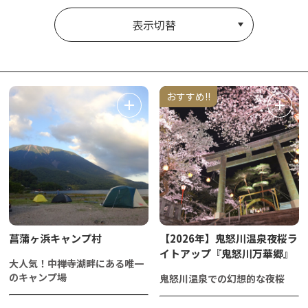
表示切替
おすすめ!!
菖蒲ヶ浜キャンプ村
【2026年】鬼怒川温泉夜桜ラ
イトアップ『鬼怒川万華郷』
大人気！中禅寺湖畔にある唯一
のキャンプ場
鬼怒川温泉での幻想的な夜桜