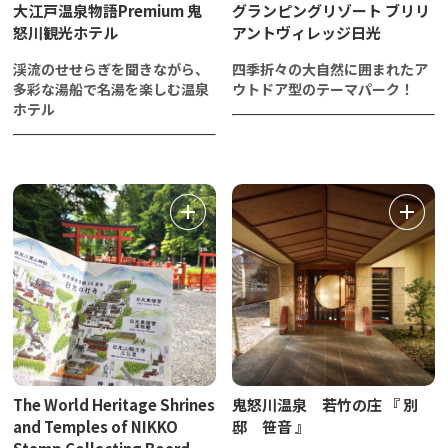
大江戸温泉物語Premium 鬼
グランピングリゾート ブリリ
怒川観光ホテル
アントヴィレッジ日光
渓流のせせらぎを聞きながら、
四季折々の大自然に囲まれたア
多彩な湯船で名湯を楽しむ温泉
ウトドア型のテーマパーク！
ホテル
The World Heritage Shrines
鬼怒川温泉 若竹の庄 『 別
and Temples of NIKKO
邸 笹音 』