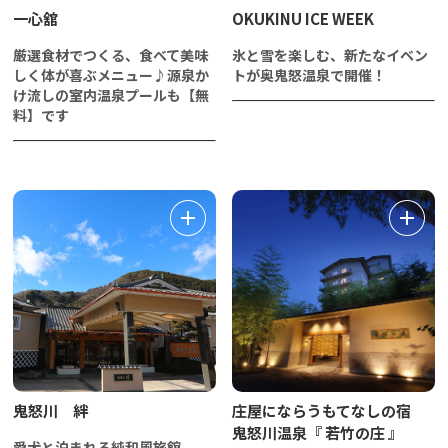
一心舘
OKUKINU ICE WEEK
厳選食材でつくる、食べて美味
氷と雪を楽しむ、新たなイベン
しく体が喜ぶメニュー♪源泉か
トが奥鬼怒温泉で開催！
け流しの室内温泉プールも【無
料】です
鬼怒川 絆
庄屋にならうもてなしの宿
鬼怒川温泉『 若竹の庄 』
愛犬と泊まれる純和風旅館