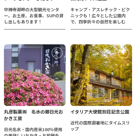
中禅寺湖畔の大型観光センタ
キャンプ・アスレチック・ピク
ー。お土産、お食事、SUPの貸
ニックも！広々とした公園内
し出しもあります！
で、四季折々の自然を楽しむ
丸彦製菓㈱ 名水の郷日光お
イタリア大使館別荘記念公園
かき工房
近代の国際避暑地にタイムスリ
ップ
日光名水・国内産米100％使用
の美味しいおかき・お煎餅を、