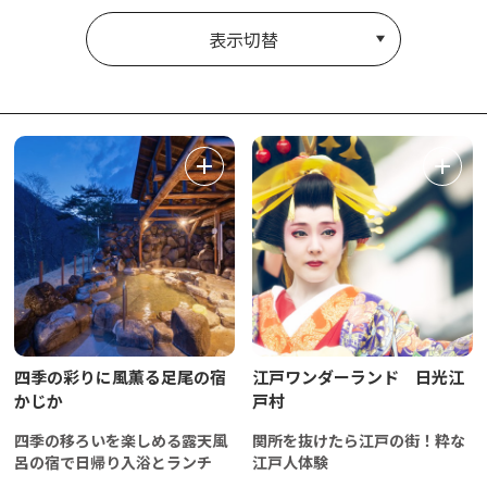
表示切替
四季の彩りに風薫る足尾の宿
江戸ワンダーランド 日光江
かじか
戸村
四季の移ろいを楽しめる露天風
関所を抜けたら江戸の街！粋な
呂の宿で日帰り入浴とランチ
江戸人体験