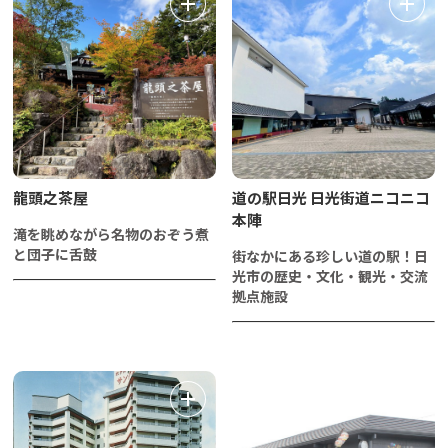
龍頭之茶屋
道の駅日光 日光街道ニコニコ
本陣
滝を眺めながら名物のおぞう煮
と団子に舌鼓
街なかにある珍しい道の駅！日
光市の歴史・文化・観光・交流
拠点施設