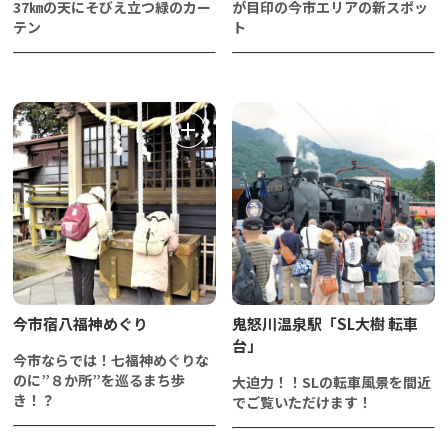
37㎞の天にそびえ立つ緑のカー
が目印の今市エリアの新スポッ
テン
ト
今市宿八福神めぐり
鬼怒川温泉駅「SL大樹 転車
台」
今市ならでは！七福神めぐりな
のに”８か所”を巡るまち歩
大迫力！！SLの転車風景を間近
き！？
でご覧いただけます！