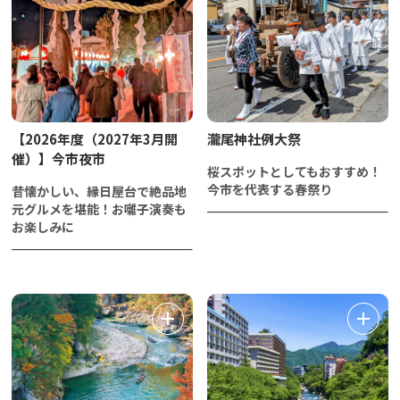
【2026年度（2027年3月開
瀧尾神社例大祭
催）】今市夜市
桜スポットとしてもおすすめ！
今市を代表する春祭り
昔懐かしい、縁日屋台で絶品地
元グルメを堪能！お囃子演奏も
お楽しみに