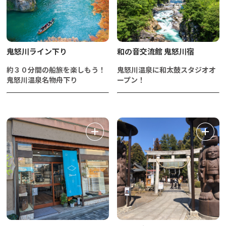
鬼怒川ライン下り
和の音交流館 鬼怒川宿
約３０分間の船旅を楽しもう！
鬼怒川温泉に和太鼓スタジオオ
鬼怒川温泉名物舟下り
ープン！