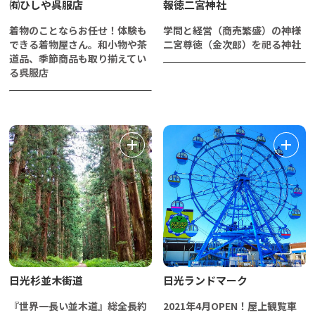
㈲ひしや呉服店
報徳二宮神社
着物のことならお任せ！体験も
学問と経営（商売繁盛）の神様
できる着物屋さん。和小物や茶
二宮尊徳（金次郎）を祀る神社
道品、季節商品も取り揃えてい
る呉服店
日光杉並木街道
日光ランドマーク
『世界一長い並木道』総全長約
2021年4月OPEN！屋上観覧車