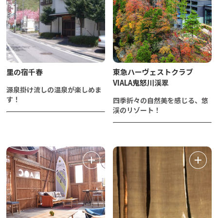
里の宿千春
東急ハーヴェストクラブ
VIALA鬼怒川渓翠
源泉掛け流しの温泉が楽しめま
す！
四季折々の自然美を感じる、悠
渓のリゾート！