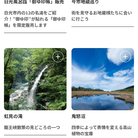
日光風呂詣「御ゆ印帳」販売
今市地蔵巡り
日光市内の12の名湯をご紹
街を見守るお地蔵様たちに会い
介！”御ゆ印”が貼れる「御ゆ印
に行こう
帳」を限定販売します
虹見の滝
鬼怒沼
龍王峡散策の見どころの一つ
四季によって表情を変える高山
植物の宝庫