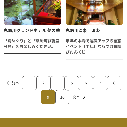
鬼怒川グランドホテル 夢の季
鬼怒川温泉 山楽
「湯めぐり」と「京風旬彩籠盛
申年の本場で運気アップの春旅
会席」をお楽しみください。
イベント【申年】ならでは猿結
びおみくじ
前へ
1
2
...
5
6
7
8
9
10
次へ