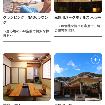
グランピング NAOCラウン
鬼怒川パークホテルズ 木心亭
ジ
１２の個性を持った客室で、旬
の懐石を堪能。
～居心地のいい空間で贅沢な休
日を～