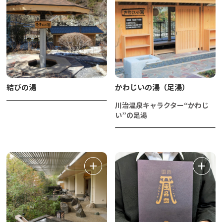
結びの湯
かわじいの湯（足湯）
川治温泉キャラクター“かわじ
い”の足湯