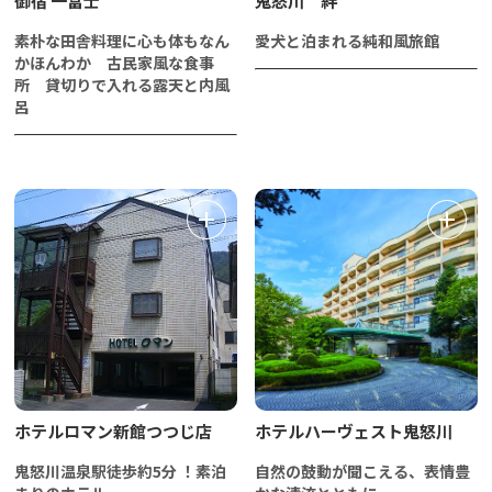
御宿 一富士
鬼怒川 絆
素朴な田舎料理に心も体もなん
愛犬と泊まれる純和風旅館
かほんわか 古民家風な食事
所 貸切りで入れる露天と内風
呂
ホテルロマン新館つつじ店
ホテルハーヴェスト鬼怒川
鬼怒川温泉駅徒歩約5分 ！素泊
自然の鼓動が聞こえる、表情豊