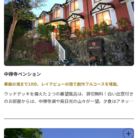
出張太鼓教室も保育園や幼稚園、学校、和太鼓グループなど、出張
指導もいたします！
宿泊施設も完備してます！
中禅寺ペンション
華厳の滝まで10分。レイクビューの宿で創作フルコースを堪能。
ウッドデッキを備えた２つの展望風呂は、貸切無料！白い出窓付き
のお部屋からは、中禅寺湖や奥日光の山々が一望。夕食はアネック
ス【葉音】で素材に拘るコースディナー。充実した湖畔の休日をお
過ごしください。