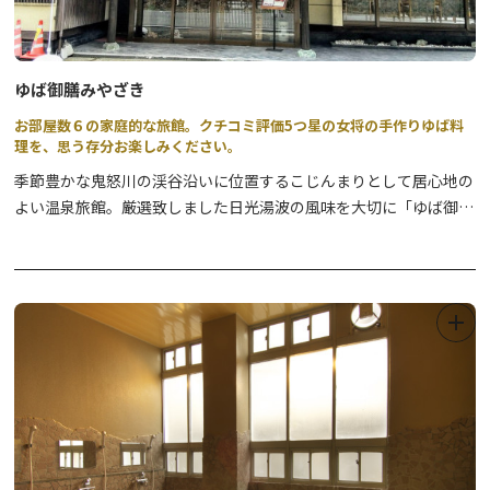
ゆば御膳みやざき
お部屋数６の家庭的な旅館。クチコミ評価5つ星の女将の手作りゆば料
理を、思う存分お楽しみください。
季節豊かな鬼怒川の渓谷沿いに位置するこじんまりとして居心地の
よい温泉旅館。厳選致しました日光湯波の風味を大切に「ゆば御
膳」を一品一品心を込めてお出し致しております。