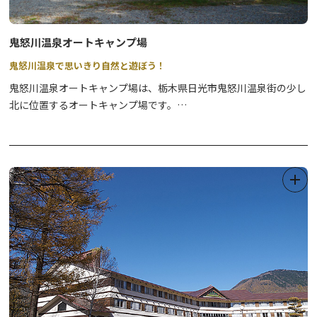
鬼怒川温泉オートキャンプ場
鬼怒川温泉で思いきり自然と遊ぼう！
鬼怒川温泉オートキャンプ場は、栃木県日光市鬼怒川温泉街の少し
北に位置するオートキャンプ場です。
雄大な鬼怒川の山に囲まれた渓流沿いに位置し、普段体験すること
の出来ない自然だけの空間を感じることが出来ます。
デイキャンプで大自然の中の渓流沿いのバーベキューや、
施設内には源泉温泉「上滝乃湯」があるので、日帰りや宿泊時にご
利用いただくことができます。
室内浴槽と露天風呂があり、鬼怒川の雄大な景色を楽しみながら入
浴できますよ。
ご予約お待ちしております。
※ご予約は、電話のみの受付になります。TEL:0288-77-2334
但し、電話受付専用のスタッフはおりません。不在時は、お手数