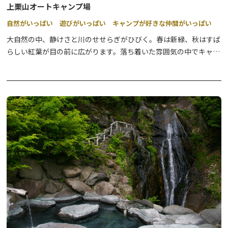
上栗山オートキャンプ場
自然がいっぱい 遊びがいっぱい キャンプが好きな仲間がいっぱい
大自然の中、静けさと川のせせらぎがひびく。春は新緑、秋はすば
らしい紅葉が目の前に広がります。落ち着いた雰囲気の中でキャン
プを楽しんでください。
キャンプ場の前の鬼怒川では渓流釣りや川遊びが楽しめます。
オートキャンプサイトは電源付と電源無しの2種類があります。
フリーサイトは木々に囲まれ夏でも涼しくすごすことができます。