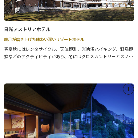
ですがお時間をあけておかけ直し下さい。
休業日はお電話での対応は行っておりませんので、ご了承下さ
い。
日光アストリアホテル
歳月が磨き上げた味わい深いリゾートホテル
春夏秋にはレンタサイクル、天体観測、光徳沼ハイキング、野鳥観
察などのアクティビティがあり、冬にはクロスカントリーとスノー
シューで自然を満喫できます。アクティビティの後には、日光アス
トリアホテル自慢の源泉かけ流し露天風呂で心地よく疲れた体をゆ
っくりと癒してみてはいかがでしょう。源泉かけ流しの温泉は湯元
温泉から引湯している光徳温泉で、泉質は硫化水素泉でありアトピ
ー性皮膚炎、尋常性乾癬、慢性湿疹、表皮化膿症など、症状の軽減
が期待できるとされています。