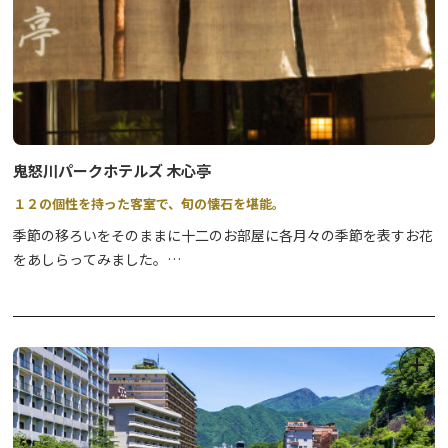
鬼怒川パークホテルズ 木心亭
１２の個性を持った客室で、旬の懐石を堪能。
季節の移ろいをそのままに十二のお部屋に各月々の季節を表すお花
をあしらってみました。
手描きによる“天井絵”は、古式豊かさを演出し、また金銀を施し
た、漆仕上げの「蒔絵屏風」で豪華さを出してみました。
床の間の掛け軸絵はあくまで気品高く、お部屋に落ち着きを与える
ように気配りを致しました。