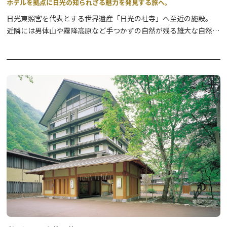
ホテルを拠点に日光の知られざる魅力を発見する旅へ。
日光東照宮を代表とする世界遺産「日光の社寺」へ至近の施設。
近隣には男体山や霧降高原など手つかずの自然が残る雄大な自然に
触れることができます。
都会の喧騒を離れ、雄大な日光の自然にたたずむ施設は、日光周辺
の観光資源を堪能する拠点に留まらず、近隣の県の観光地への足掛
かりとしても大変便利なロケーションです。