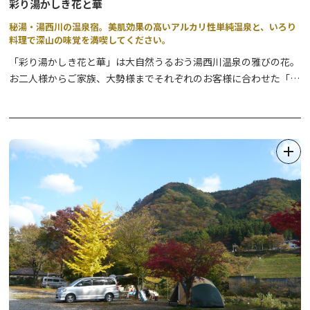
彩り湯かしき花と華
秘湯・湯西川の温泉宿。美肌効果の高いアルカリ性単純温泉と、いろり
料理で深山の味覚を満喫してください。
「彩り湯かしき花と華」は大自然うるおう湯西川温泉の雅びの花。
お二人様からご家族、大勢様までそれぞれのお客様に合わせた「宿
の楽しさ、十人十色」をテーマにしております。
当館自慢の温泉はPH9.3の美肌の湯、男女計10種の湯船で愉しめ開
放感あふれる露天風呂、貸切風呂など温泉三昧をお楽しみいただけ
ます。
お料理は平家お狩場焼き、湯西川平家懐石、お好み鉄板焼きからお
選びになれ、栃木の味覚満載の豪華なご夕食を召し上がれます。
心づくしのおもてなしで、くつろぎの一時をお過ごしください。