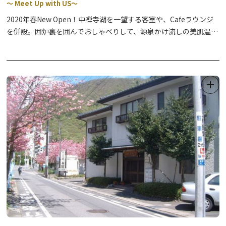
～ Meet Up with US～
2020年春New Open！中禅寺湖を一望する客室や、Cafeラウンジ
を併設。囲炉裏を囲んでおしゃべりして、源泉かけ流しの美肌温泉
で癒されて。中禅寺湖から徒歩10秒！華厳滝は車で約3分！