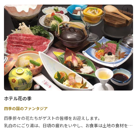
詳しくは、公式WEBサイトをご覧ください。
日本一空に近い湖 奥日光中禅寺湖でのSUP体験『
Sup! Sup!
』も運
営しておりますので、そちらも御覧ください。
ホテル花の季
四季の国のファンタジア
四季折々の花たちがゲストの皆様をお迎えします。
乳白のにごり湯は、日頃の疲れをいやし、お食事は土地の食材を取
り入れた和会席膳。