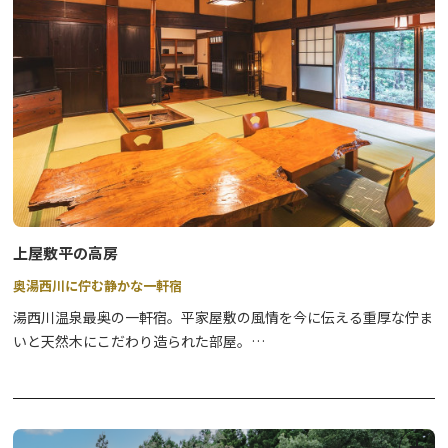
上屋敷平の高房
奥湯西川に佇む静かな一軒宿
湯西川温泉最奥の一軒宿。平家屋敷の風情を今に伝える重厚な佇ま
いと天然木にこだわり造られた部屋。
温泉はもちろん源泉かけ流し。
半露天風呂客室や、古民家一棟貸しの客室もございます。