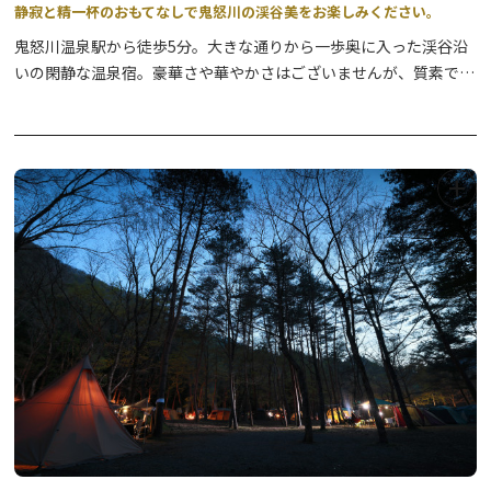
静寂と精一杯のおもてなしで鬼怒川の渓谷美をお楽しみください。
鬼怒川温泉駅から徒歩5分。大きな通りから一歩奥に入った渓谷沿
いの閑静な温泉宿。豪華さや華やかさはございませんが、質素で落
ち着いた館内で精一杯のおもてなしを心掛けております。ご夕食は
個室食事処で地場素材を活かした会席料理をご用意。朝食も県内産
コシヒカリと日光湯波・鮎の一夜干し等を朝食会場にてご用意。渓
谷沿いの露天風呂では川風とせせらぎの中での湯浴みをご堪能下さ
い。