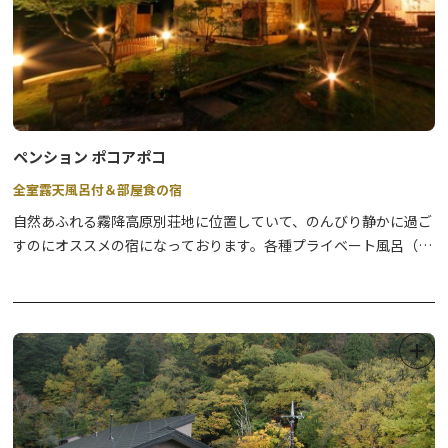
ペンション ポコアポコ
全室露天風呂付＆部屋食の宿
自然あふれる霧降高原別荘地に位置していて、のんびり静かに過ご
すのにオススメの宿になっております。各種プライベート風呂（露
天、檜、ジャグジー）付客室で、お部屋で夕食と朝食を味わってい
ただきます。夕食は黒毛和牛ステーキのコース料理となっておりま
す。朝食は焼きたてパンになります。貸切の露天風呂（洋風、和
風）もご利用いただけます。黒毛和牛ステーキが自慢ですので、お
泊りにいらしてください。