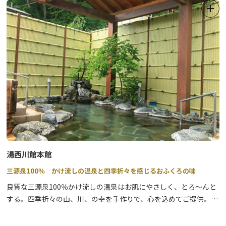
湯西川館本館
三源泉100％ かけ流しの温泉と四季折々を感じるおふくろの味
良質な三源泉100％かけ流しの温泉はお肌にやさしく、とろ～んと
する。四季折々の山、川、の幸を手作りで、心を込めてご提供。名
物熊鍋、鹿刺しも人気！