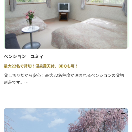
また、自慢の三種の露天風呂は目の前に広がる森を眺めることがで
き、日光の四季折々の美しい自然をお燗酒と楽しむことができま
す！
厳選した食材を使ったディナー「ありの塔特製の欧風家庭料理」は
ボリューム満点。また、朝食のふわふわオムレツも好評です♪
ペット連れの方、お子様連れの方がもちろん、大人数のグループ、
合宿での貸切利用も大歓迎です！
ペンション ユミィ
電車の方は、駅まで送迎いたします。
最大22名で貸切！温泉露天付、BBQも可！
ぜひお気軽にお問合せください。
貸し切りだから安心！最大22名程度が泊まれるペンションの貸切
別荘です。
天然温泉の絶景望む岩露天と水中光洋風露天、24時間の薬湯内風
呂付。
自然に囲まれたペンションでＢＢＱなどいかがですか♪