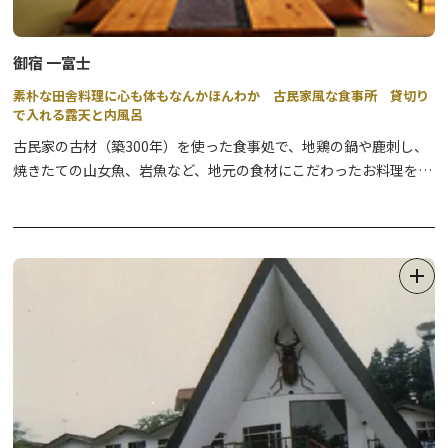
御宿 一富士
素朴な田舎料理に心も体もなんかほんわか 古民家風な食事所 貸切り
で入れる露天と内風呂
古民家の古材（築300年）を使った食事処で、地鶏の鍋や鹿刺し、
焼きたての山女魚、岩魚など、地元の食材にこだわったお料理を。
満天の星空に感激の露天風呂で優しい時と空間を満喫しよう。