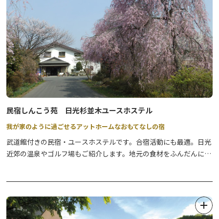
民宿しんこう苑 日光杉並木ユースホステル
我が家のように過ごせるアットホームなおもてなしの宿
武道館付きの民宿・ユースホステルです。合宿活動にも最適。日光
近郊の温泉やゴルフ場もご紹介します。地元の食材をふんだんに使
ったボリューム満点の手づくり料理は、愛情のこもった”かあちゃ
んの手作り”。また、併設の武道館「真徳武道館」では剣道をはじ
め、空手や卓球、音楽、ゼミなどの合宿利用に便利。広い庭では
様々なレクリエーションもお楽しみいただけます。