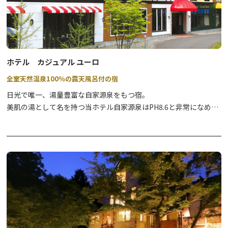
ホテル カジュアル ユーロ
全室天然温泉100％の露天風呂付の宿
日光で唯一、湯量豊富な自家源泉をもつ宿。
美肌の湯として名を持つ当ホテル自家源泉はPH8.6と非常になめら
かな泉質の温泉です。
2024年11月より施設敷地内にフードコート施設がOPENしまし
た。こちらもご利用ください。