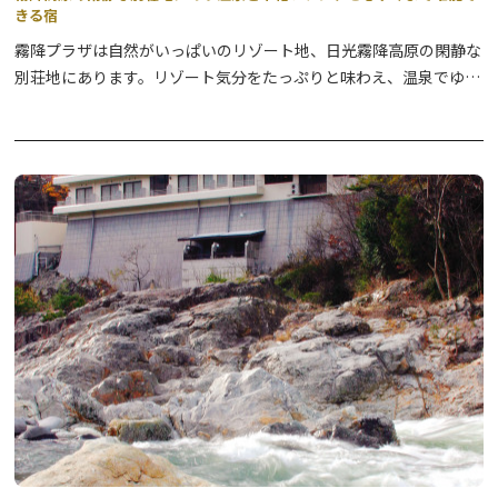
きる宿
霧降プラザは自然がいっぱいのリゾート地、日光霧降高原の閑静な
別荘地にあります。リゾート気分をたっぷりと味わえ、温泉でゆっ
たりくつろぎ、おいしい食事が堪能でき心身ともにリフレッシュし
ていただけます。日光連山の四季折々の眺望と風情が楽しめ、訪れ
るごとにその景色を変えてくれます。東照宮やテーマパーク、スポ
ーツ施設などのアクセスもよく、日光探勝の拠点として是非ご利用
下さい。