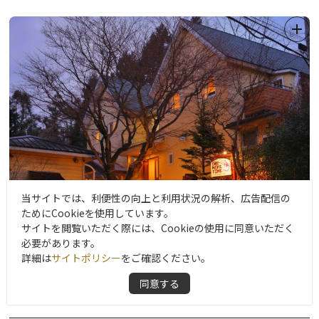
なあたたかいおもてなしができることが、当館の自慢です。
豊富な湯量の温泉と山深い周辺の自然、そして平家の里湯西川なら
ではの伝説と歴史ロマン。そのすべてがお客様のからだと心を癒す
ためのエッセンスとなります。
からだと心を癒すための湯治をお考えの方に、気軽に無理なくご利
用いただける最適の宿「癒湯（ゆゆ）の宿・はたご松屋」へぜひ一
度足をお運びください。
当サイトでは、利便性の向上と利用状況の解析、広告配信の
ためにCookieを使用しています。
サイトを閲覧いただく際には、Cookieの使用に同意いただく
ペンション ワンモアタイム
必要があります。
詳細は
サイトポリシー
をご確認ください。
檜露天風呂付離れ全５棟。２階建て１軒家の贅沢空間。１軒７０?
+庭園付檜露天＆システムバス付、１階が居間・２階が寝室と分か
同意する
れている新感覚の宿。開業２周年記念プライス他、誕生日プランな
ど実施中。