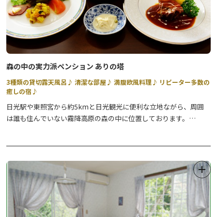
森の中の実力派ペンション ありの塔
3種類の貸切露天風呂♪ 清潔な部屋♪ 満腹欧風料理♪ リピーター多数の
癒しの宿♪
日光駅や東照宮から約5kmと日光観光に便利な立地ながら、周囲
は誰も住んでいない霧降高原の森の中に位置しております。
お部屋では新鮮な森の香りを楽しめ、野生の猿や鹿が飛び出すこと
も。
ペットも宿泊可能なので、周辺の閑静な森を散策することを楽しみ
にお越しになるお客様、また、スタッフのあたたかい心遣いを気に
入ってくださったお客様など、リピーターの方も多くいらっしゃい
ます。