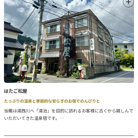
メゾネット室」では、ご家族や小グループのみなさまでお寛ぎいた
だくのに最適です。
お食事は、専任のシェフが作る和洋中のバイキングです。
カニなどの豪華メニューからデザートまで、こだわりのメニューを
ご用意しておりますので、思う存分ご堪能ください。
はたご松屋
たっぷりの温泉と家庭的な安らぎのお宿でのんびりと
当館は湯西川へ「湯治」を目的に訪れるお客様に古くから親しんで
いただいてきた温泉宿です。
湯治で長く滞在されるお客様が窮屈な思いをすることのないよう、
また心の底からやすらいだ時間を過ごしていただけるよう、家庭的