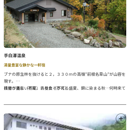
手白澤温泉
湯量豊富な静かな一軒宿
ブナの原生林を抜けると２，３３０ｍの高嶺"前根名草山"が山容を
現す。
残雪が美しい初夏、青々とそびえる盛夏、錦に染まる秋…何時来て
日帰り温泉（不可）、昼食（不可）
も自然の美しさが温かく迎えてくれる一軒宿です。