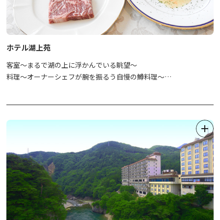
ホテル湖上苑
客室～まるで湖の上に浮かんでいる眺望～
料理～オーナーシェフが腕を振るう自慢の鱒料理～
温泉～硫黄源泉かけ流しの露天風呂や無料の貸切風呂～