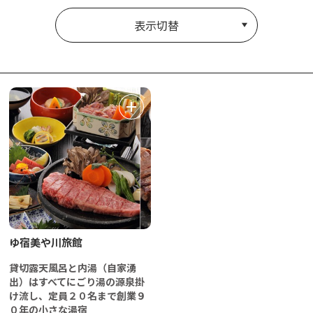
表示切替
ゆ宿美や川旅館
貸切露天風呂と内湯（自家湧
出）はすべてにごり湯の源泉掛
け流し、定員２０名まで創業９
０年の小さな湯宿